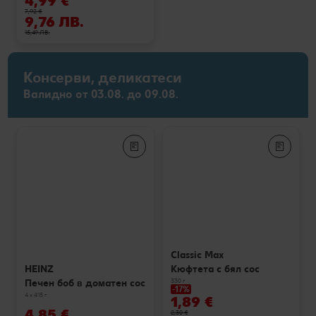
4,99 €
7,92 €
9,76 ЛВ.
15,49 ЛВ.
Консерви, деликатеси
Валидно от 03.08. до 09.08.
Classic Max
Кюфтета с бял сос
HEINZ
330 г
Печен боб в доматен сос
-17%
4 x 415 г
1,89 €
4,85 €
2,30 €