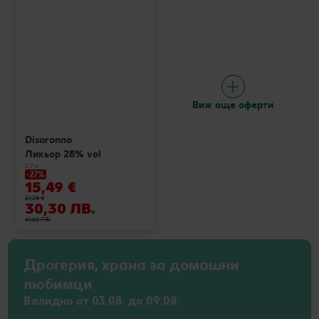
Виж още оферти
Disaronno
Ликьор 28% vol
0,7 л
-27%
15,49 €
21,28 €
30,30 ЛВ.
41,62 ЛВ.
Дрогерия, храна за домашни
любимци
Валидно от 03.08. до 09.08.