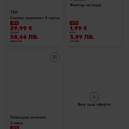
Колелото на наградите
Филтър за вода
Лексикон на свежестта
Услуги
Съвети от кухнята
TED
Спален комплект 5 части
Ние сме семейство
Развлечения, отдих и свободно време
-74%
-61%
29,99 €
1,99 €
119,29 €
5,11 €
58,66 ЛВ.
3,89 ЛВ.
233,31 ЛВ.
9,99 ЛВ.
Виж още оферти
Помощна количка
3 нива
-59%