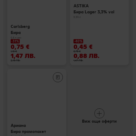
ASTIKA
Бира Lager 3,3% vol
0,33 л
Carlsberg
Бира
0,5 л кен
-31%
-40%
0,75 €
0,45 €
1,10 €
0,75 €
1,47 ЛВ.
0,88 ЛВ.
2,15 ЛВ.
1,47 ЛВ.
Виж още оферти
Ариана
Бира промопакет