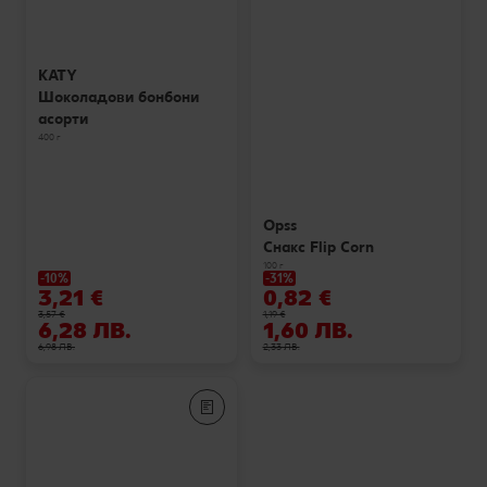
KATY
Шоколадови бонбони
асорти
400 г
Opss
Снакс Flip Corn
100 г
-10%
-31%
3,21 €
0,82 €
3,57 €
1,19 €
6,28 ЛВ.
1,60 ЛВ.
6,98 ЛВ.
2,33 ЛВ.