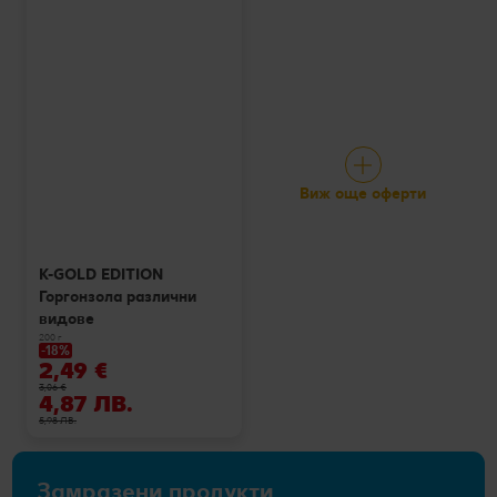
Виж още оферти
K-GOLD EDITION
Горгонзола различни
видове
200 г
-18%
2,49 €
3,06 €
4,87 ЛВ.
5,98 ЛВ.
Замразени продукти