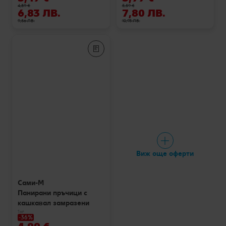
4,89 €
5,59 €
6,83 ЛВ.
7,80 ЛВ.
9,56 ЛВ.
10,93 ЛВ.
Виж още оферти
Сами-М
Панирани пръчици с
кашкавал замразени
1 кг
-36%