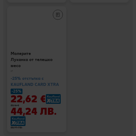
Молерите
Луканка от телешко
месо
кг
-25% отстъпка с
KAUFLAND CARD XTRA
-25%
22,62 €
30,16 €
44,24 ЛВ.
58,99 ЛВ.