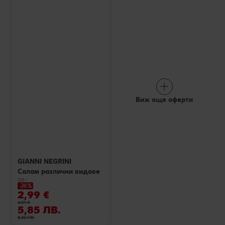
Виж още оферти
GIANNI NEGRINI
Салам различни видове
125 г
-26%
2,99 €
4,09 €
5,85 ЛВ.
8,00 ЛВ.