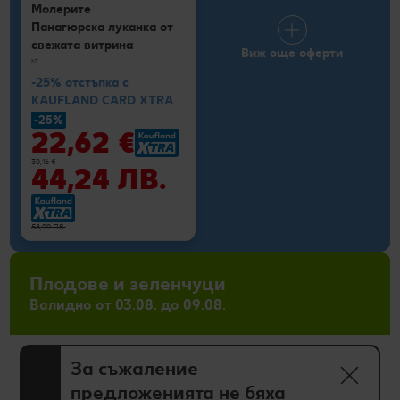
Молерите
Панагюрска луканка от
свежата витрина
Виж още оферти
кг
-25% отстъпка с
KAUFLAND CARD XTRA
-25%
22,62 €
30,16 €
44,24 ЛВ.
58,99 ЛВ.
Плодове и зеленчуци
Валидно от 03.08. до 09.08.
За съжаление
предложенията не бяха