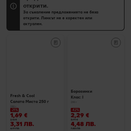
открити.
За съжаление предложенията не бяха
открити. Линкът не е коректен или
актуален.
Боровинки
Fresh & Cool
Клас: I
Салата Миста 250 г
250 г
250 г
-21%
-42%
1,69 €
2,29 €
2,14 €
3,99 €
3,31 ЛВ.
4,48 ЛВ.
4,19 ЛВ.
7,80 ЛВ.