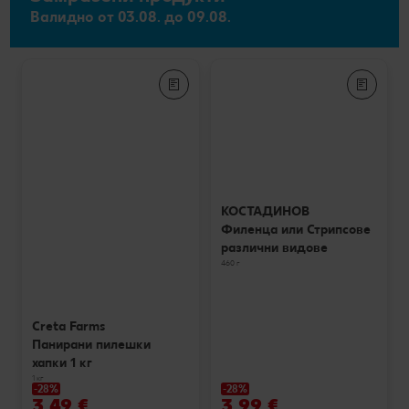
Валидно от 03.08. до 09.08.
КОСТАДИНОВ
Филенца или Стрипсове
различни видове
460 г
Creta Farms
Панирани пилешки
хапки 1 кг
1 кг
-28%
-28%
3,49 €
3,99 €