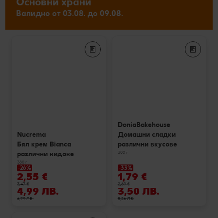
Основни храни
Валидно от 03.08. до 09.08.
DoniaBakehouse
Домашни сладки
Nucrema
различни вкусове
Бял крем Bianca
300 г
различни видове
380 г
-26%
-33%
2,55 €
1,79 €
3,47 €
2,69 €
4,99 ЛВ.
3,50 ЛВ.
6,79 ЛВ.
5,26 ЛВ.