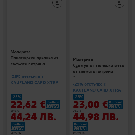
Молерите
Панагюрска луканка от
Молерите
свежата витрина
Суджук от телешко месо
кг
от свежата витрина
-25% отстъпка с
кг
KAUFLAND CARD XTRA
-25% отстъпка с
KAUFLAND CARD XTRA
-25%
-25%
22,62 €
23,00 €
30,16 €
30,67 €
44,24 ЛВ.
44,98 ЛВ.
58,99 ЛВ.
59,99 ЛВ.