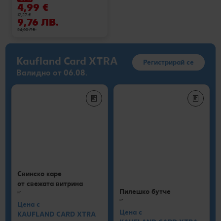
4,99 €
12,27 €
9,76 ЛВ.
24,00 ЛВ.
Kaufland Card XTRA
Регистрирай се
Валидно от 06.08.
Свинско каре
от свежата витрина
Пилешко бутче
кг
кг
Цена с
Цена с
KAUFLAND CARD XTRA