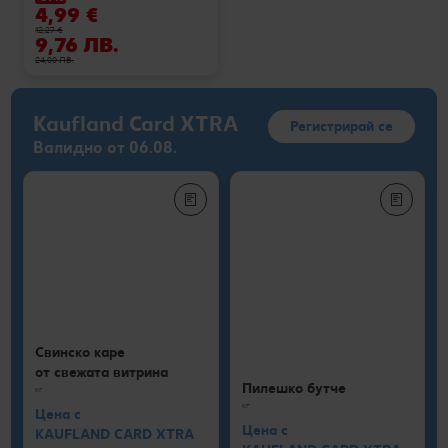
4,99 €
12,27 €
9,76 ЛВ.
24,00 ЛВ.
Kaufland Card XTRA
Регистрирай се
Валидно от 06.08.
Свинско каре
от свежата витрина
Пилешко бутче
кг
кг
Цена с
Цена с
KAUFLAND CARD XTRA