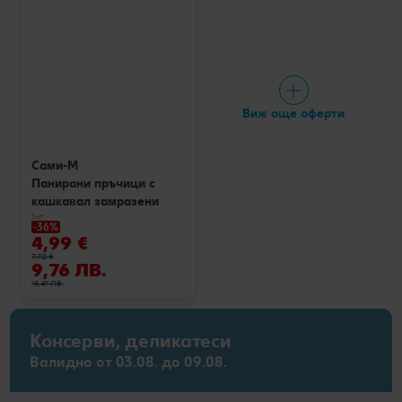
Виж още оферти
Сами-М
Панирани пръчици с
кашкавал замразени
1 кг
-36%
4,99 €
7,92 €
9,76 ЛВ.
15,49 ЛВ.
Консерви, деликатеси
Валидно от 03.08. до 09.08.