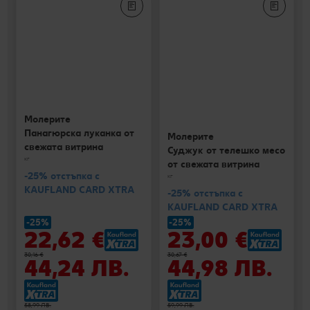
Молерите
Панагюрска луканка от
Молерите
свежата витрина
Суджук от телешко месо
кг
от свежата витрина
-25% отстъпка с
кг
KAUFLAND CARD XTRA
-25% отстъпка с
KAUFLAND CARD XTRA
-25%
-25%
22,62 €
23,00 €
30,16 €
30,67 €
44,24 ЛВ.
44,98 ЛВ.
58,99 ЛВ.
59,99 ЛВ.