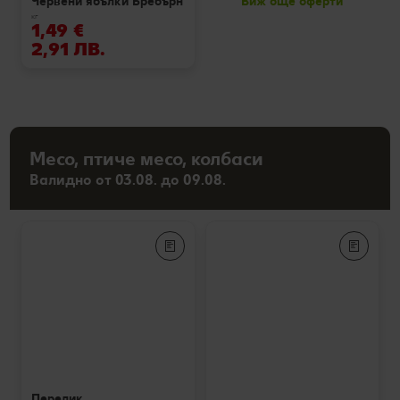
Виж още оферти
Червени ябълки Бребърн
кг
1,49 €
2,91 ЛВ.
Месо, птиче месо, колбаси
Валидно от 03.08. до 09.08.
Перелик