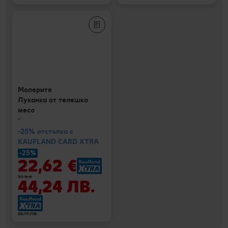
Молерите
Луканка от телешко
месо
кг
-25% отстъпка с
KAUFLAND CARD XTRA
-25%
22,62 €
30,16 €
44,24 ЛВ.
58,99 ЛВ.