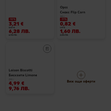
Opss
Снакс Flip Corn
100 г
-10%
-31%
3,21 €
0,82 €
3,57 €
1,19 €
6,28 ЛВ.
1,60 ЛВ.
6,98 ЛВ.
2,33 ЛВ.
Loison Biscotti
Бисквити Limone
200 г
Виж още оферти
4,99 €
9,76 ЛВ.