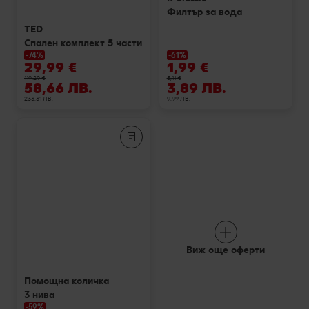
Колелото на наградите
Филтър за вода
Лексикон на свежестта
Услуги
Съвети от кухнята
TED
Спален комплект 5 части
Ние сме семейство
Развлечения, отдих и свободно време
-74%
-61%
29,99 €
1,99 €
119,29 €
5,11 €
58,66 ЛВ.
3,89 ЛВ.
233,31 ЛВ.
9,99 ЛВ.
Виж още оферти
Помощна количка
3 нива
-59%