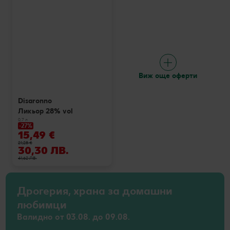
Виж още оферти
Disaronno
Ликьор 28% vol
0,7 л
-27%
15,49 €
21,28 €
30,30 ЛВ.
41,62 ЛВ.
Дрогерия, храна за домашни
любимци
Валидно от 03.08. до 09.08.