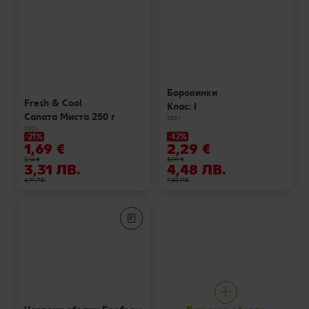
Боровинки
Fresh & Cool
Клас: I
Салата Миста 250 г
250 г
250 г
-21%
-42%
1,69 €
2,29 €
2,14 €
3,99 €
3,31 ЛВ.
4,48 ЛВ.
4,19 ЛВ.
7,80 ЛВ.