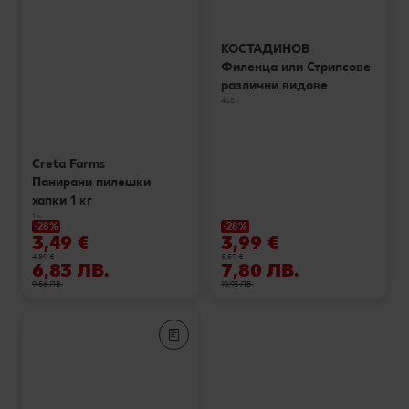
КОСТАДИНОВ
Филенца или Стрипсове
различни видове
460 г
Creta Farms
Панирани пилешки
хапки 1 кг
1 кг
-28%
-28%
3,49 €
3,99 €
4,89 €
5,59 €
6,83 ЛВ.
7,80 ЛВ.
9,56 ЛВ.
10,93 ЛВ.