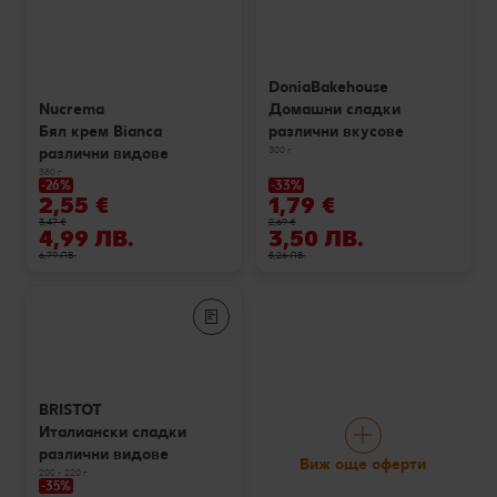
DoniaBakehouse
Домашни сладки
Nucrema
различни вкусове
Бял крем Bianca
300 г
различни видове
380 г
-26%
-33%
2,55 €
1,79 €
3,47 €
2,69 €
4,99 ЛВ.
3,50 ЛВ.
6,79 ЛВ.
5,26 ЛВ.
BRISTOT
Италиански сладки
различни видове
Виж още оферти
200 - 220 г
-35%