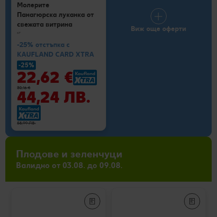
Молерите
Панагюрска луканка от
свежата витрина
Виж още оферти
кг
-25% отстъпка с
KAUFLAND CARD XTRA
-25%
22,62 €
30,16 €
44,24 ЛВ.
58,99 ЛВ.
Плодове и зеленчуци
Валидно от 03.08. до 09.08.