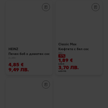
Classic Max
Кюфтета с бял сос
HEINZ
330 г
Печен боб в доматен сос
-17%
4 x 415 г
1,89 €
4,85 €
2,30 €
3,70 ЛВ.
9,49 ЛВ.
4,50 ЛВ.