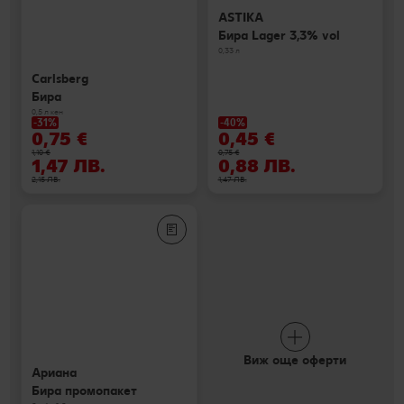
ASTIKA
Бира Lager 3,3% vol
0,33 л
Carlsberg
Бира
0,5 л кен
-31%
-40%
0,75 €
0,45 €
1,10 €
0,75 €
1,47 ЛВ.
0,88 ЛВ.
2,15 ЛВ.
1,47 ЛВ.
Виж още оферти
Ариана
Бира промопакет