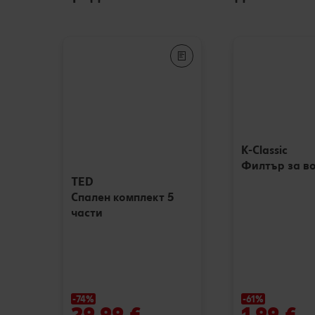
K-Classic
Филтър за в
TED
Спален комплект 5
части
-74%
-61%
29,99 €
1,99 €