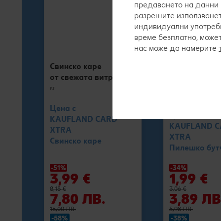
предаването на данни 
разрешите използванет
индивидуални употреби
време безплатно, може
нас може да намерите
Свинско каре
от свежата витрина
Пилешко бут
кг
кг
Цена с
Цена с
KAUFLAND CARD
KAUFLAND 
XTRA
XTRA
Свинско каре
Пилешко бут
-51%
-34%
3,99 €
1,99 €
8,18 €
3,06 €
7,80 ЛВ.
3,89 ЛВ
16,00 ЛВ.
5,98 ЛВ.
-58%
-38%