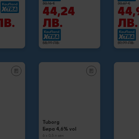
€
30,16 €
30,67 €
44,24
44,
ЛВ.
ЛВ.
ЛВ.
58,99 ЛВ.
59,99 ЛВ.
Tuborg
Бира 4,6% vol
6 x 0,5 л кен