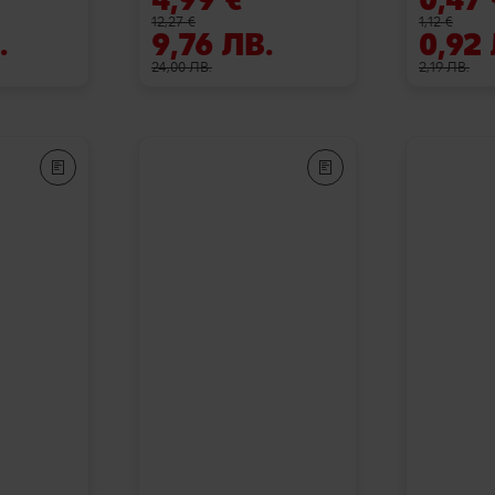
12,27 €
1,12 €
.
9,76 ЛВ.
0,92
24,00 ЛВ.
2,19 ЛВ.