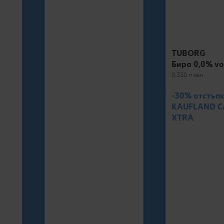
TUBORG
Бира 0,0% vo
0,330 л кен
-30% отстъпк
KAUFLAND 
XTRA