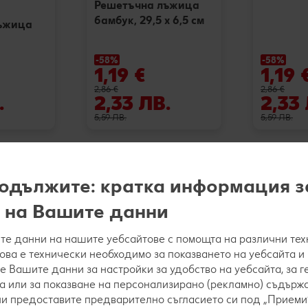
Решетъчна лъжица
бамбук, 29,5 х 6,5 см
ъжица
-58%
-58%
1,19 €
1,19 
2,86 €
2,86 €
.
2,33 ЛВ.
2,33
5,59 ЛВ.
5,59 ЛВ.
одължите: кратка информация з
A
 на Вашите данни
е данни на нашите уебсайтове с помощта на различни тех
това е технически необходимо за показването на уебсайта и
е Вашите данни за настройки за удобство на уебсайта, за 
а или за показване на персонализирано (рекламно) съдържа
 ни предоставите предварително съгласието си под „Приеми“