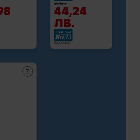
30,16 €
98
44,24
ЛВ.
58,99 ЛВ.