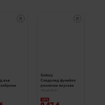
Galaxy
д във
Сладолед фунийка
 избрани
различни вкусове
114 мл/74,5 г
-58%
€
0,47 €