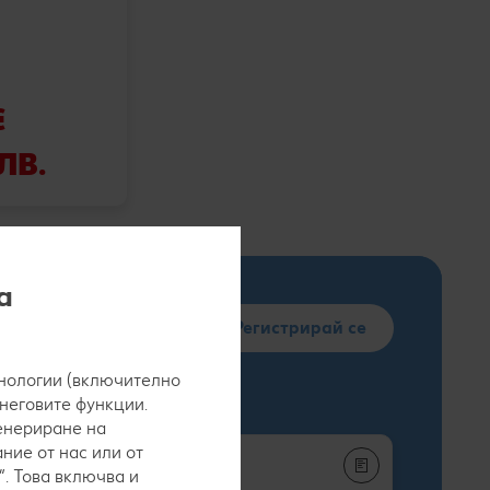
€
 ЛВ.
а
Регистрирай се
нологии (включително
 неговите функции.
генериране на
ние от нас или от
. Това включва и