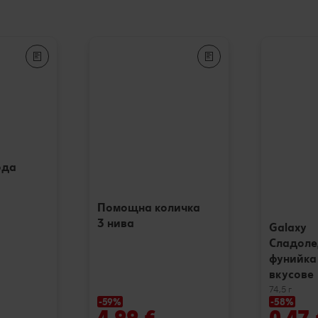
ода
Помощна количка
3 нива
Galaxy
Сладоле
фунийка
вкусове
74,5 г
-59%
-58%
4,99 €
0,47 