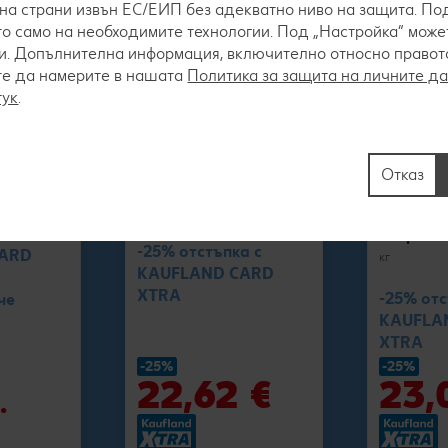
на страни извън ЕС/ЕИП без адекватно ниво на защита. Под
о само на необходимите технологии. Под „Настройка“ мож
. Допълнителна информация, включително относно правото 
те да намерите в нашата
Политика за защита на личните д
тук
.
Молерите
Панагюрска луканка
Молери
че
Отказ
от свежата витрина
Суджук 
кг
месо от 
витрина
-25% отстъпка с
CARD
кг
KAUFLAND CARD
XTRA
-25% отс
че
KAUFLA
XTRA
-25%
-25%
22,62 €
23,
.