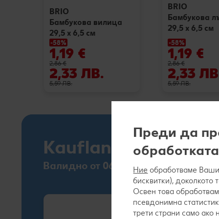
BRIO
BRIO
Бамбукова л
Бамбукова вилица
29,5 х 6,5 см
29,5 х 6,5 см
-58%
-58%
1,19 €
1,19 €
2,86 €
2,86 €
2,33 ЛВ.
2,33 ЛВ
5,59 ЛВ.
5,59 ЛВ.
Преди да пр
Kaufland Card XTR
обработката
Валидно от 06.08.
Ние
обработваме Вашит
бисквитки), доколкото 
Освен това обработвам
псевдонимна статистик
трети страни само ако