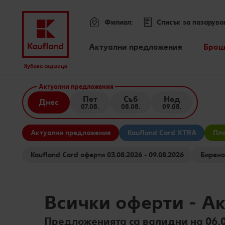
Филиал:
Списък за пазарува
Меню
Актуални предложения
Брош
Всички оферти
Премини към
Актуални предложения
Kaufland Card XTRA оферти
Пет
Съб
Нед
Днес
07.08.
08.08.
09.08.
Основно съдържание
Допълнителни предложения
Актуални предложения
Kaufland Card XTRA
Пло
Футър
Kaufland Card оферти 03.08.2026 - 09.08.2026
Sticky side bar
Всички оферти
-
Ак
Предложенията са валидни на 06.0