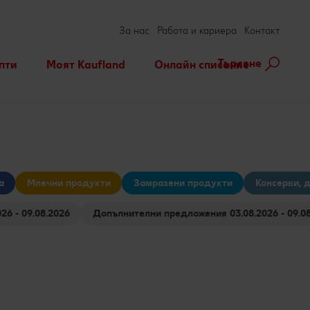
За нас
Работа и кариера
Контакт
Търсене
пти
Моят Kaufland
Онлайн списание
ене на рецепта
Игри
За духа и тялото
нарни теми
Актуални кампании
Съвети от кухнята
Услуги
Развлечения, отдих и
свободно време
а
Млечни продукти
Замразени продукти
Консерви, 
Ние сме семейство
я 03.08.2026 - 09.08.2026
Допълнителни предложения 03.08.2026 