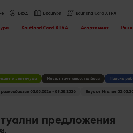
не
Вход
Брошури
Kaufland Card XTRA
ури
Kaufland Card XTRA
Асортимент
Реце
Спестявай с XTRA
Нашите марки
Търс
партньорски отстъпки
Други марки
Кули
XTRA купони
Свежест и качество
Kaufland Scan
дове и зеленчуци
Месо, птиче месо, колбаси
Прясна риб
Още от асортимента
Пазарувай в Kaufland и
Бирено разнообразие 03.08.2026 - 09.08.2026
Вкус от Итали
можеш да спечелиш JBL
Лексикон на свежестта
награди
Колелото на наградите
туални предложения
8.