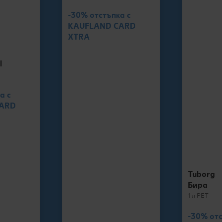
-30% отстъпка с
KAUFLAND CARD
XTRA
l
а с
CARD
Tuborg
Бира
1 л РЕТ
-30% отс