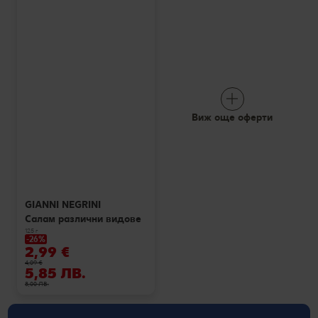
Виж още оферти
GIANNI NEGRINI
Салам различни видове
125 г
-26%
2,99 €
4,09 €
5,85 ЛВ.
8,00 ЛВ.