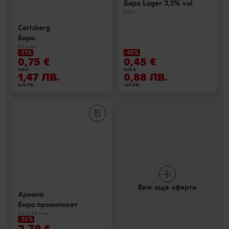
Бира Lager 3,3% vol
0,33 л
Carlsberg
Бира
0,5 л кен
-31%
-40%
0,75 €
0,45 €
1,10 €
0,75 €
1,47 ЛВ.
0,88 ЛВ.
2,15 ЛВ.
1,47 ЛВ.
Виж още оферти
Ариана
Бира промопакет
5 + 1 х 0,5 л кен
-36%
2,79 €