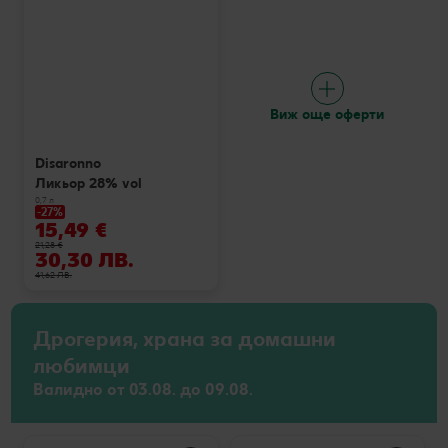
Виж още оферти
Disaronno
Ликьор 28% vol
0,7 л
-27%
15,49 €
21,28 €
30,30 ЛВ.
41,62 ЛВ.
Дрогерия, храна за домашни
любимци
Валидно от 03.08. до 09.08.