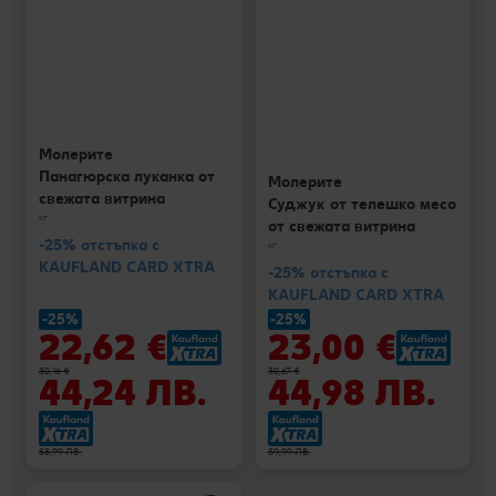
Молерите
Панагюрска луканка от
Молерите
свежата витрина
Суджук от телешко месо
кг
от свежата витрина
-25% отстъпка с
кг
KAUFLAND CARD XTRA
-25% отстъпка с
KAUFLAND CARD XTRA
-25%
-25%
22,62 €
23,00 €
30,16 €
30,67 €
44,24 ЛВ.
44,98 ЛВ.
58,99 ЛВ.
59,99 ЛВ.