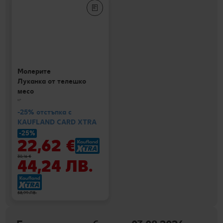
Молерите
Луканка от телешко
месо
кг
-25% отстъпка с
KAUFLAND CARD XTRA
-25%
22,62 €
30,16 €
44,24 ЛВ.
58,99 ЛВ.