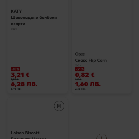
KATY
Шоколадови бонбони
асорти
400 г
Opss
Снакс Flip Corn
100 г
-10%
-31%
3,21 €
0,82 €
3,57 €
1,19 €
6,28 ЛВ.
1,60 ЛВ.
6,98 ЛВ.
2,33 ЛВ.
Loison Biscotti