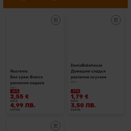
DoniaBakehouse
Домашни сладки
Nucrema
различни вкусове
Бял крем Bianca
300 г
различни видове
380 г
-26%
-33%
2,55 €
1,79 €
3,47 €
2,69 €
4,99 ЛВ.
3,50 ЛВ.
6,79 ЛВ.
5,26 ЛВ.