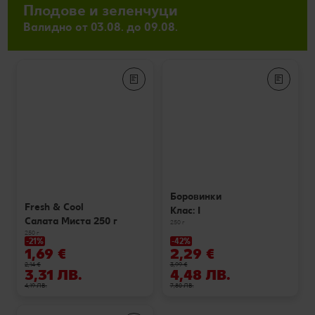
Плодове и зеленчуци
Валидно от 03.08. до 09.08.
Боровинки
Fresh & Cool
Клас: I
Салата Миста 250 г
250 г
250 г
-21%
-42%
1,69 €
2,29 €
2,14 €
3,99 €
3,31 ЛВ.
4,48 ЛВ.
4,19 ЛВ.
7,80 ЛВ.