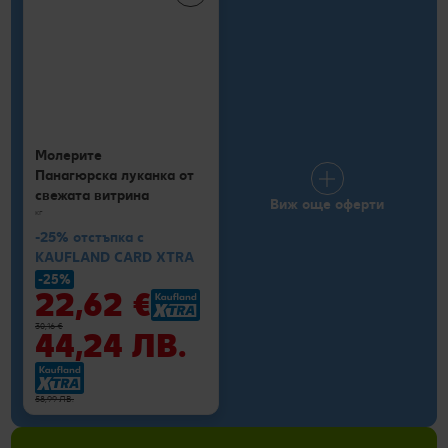
Молерите
Панагюрска луканка от
свежата витрина
Виж още оферти
кг
-25% отстъпка с
KAUFLAND CARD XTRA
-25%
22,62 €
30,16 €
44,24 ЛВ.
58,99 ЛВ.