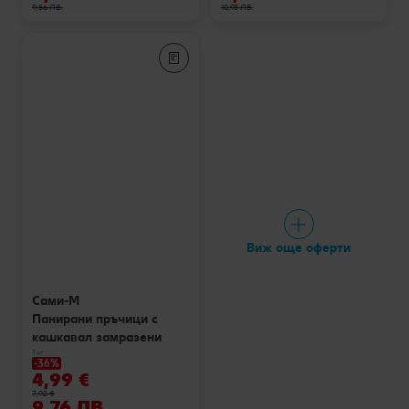
9,56 ЛВ.
10,93 ЛВ.
Виж още оферти
Сами-М
Панирани пръчици с
кашкавал замразени
1 кг
-36%
4,99 €
7,92 €
9,76 ЛВ.