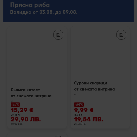
Прясна риба
Валидно от 03.08. до 09.08.
Сурови скариди
от свежата витрина
Сьомга котлет
кг
от свежата витрина
кг
-25%
-34%
15,29 €
9,99 €
20,45 €
15,33 €
29,90 ЛВ.
19,54 ЛВ.
40,00 ЛВ.
29,98 ЛВ.