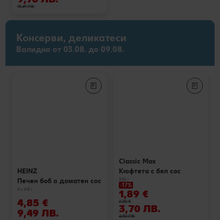
15,49 ЛВ.
Консерви, деликатеси
Валидно от 03.08. до 09.08.
Classic Max
Кюфтета с бял сос
HEINZ
330 г
Печен боб в доматен сос
-17%
4 x 415 г
1,89 €
4,85 €
2,30 €
3,70 ЛВ.
9,49 ЛВ.
4,50 ЛВ.