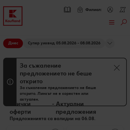
Филиал:
Тър
Премини към
Актуални предложения
Основно съдържание
Днес
Супер уикенд 05.08.2026 - 08.08.2026
Всички оферти
Брошури
Футър
Kaufland Card XTRA оферти
Kaufland Card XTRA
За съжаление
Sticky side bar
предложението не беше
Допълнителни предложения
Спестявай с XTRA партньорски отстъпки
Асортимент
открито
XTRA купони
Нашите марки
Рецепти
За съжаление предложението не беше
открито. Линкът не е коректен или
актуален.
Kaufland Scan
Други марки
Търсене на рецепта
Моят Kaufland
Всички
-
Актуални
оферти
предложения
Пазарувай в Kaufland и можеш да спечелиш JBL
Свежест и качество
Кулинарни теми
Игри
Онлайн списание
Предложенията са валидни на 06.08.
награди
Още от асортимента
Актуални кампании
За духа и тялото