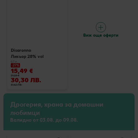
Виж още оферти
Disaronno
Ликьор 28% vol
0,7 л
-27%
15,49 €
21,28 €
30,30 ЛВ.
41,62 ЛВ.
Дрогерия, храна за домашни
любимци
Валидно от 03.08. до 09.08.