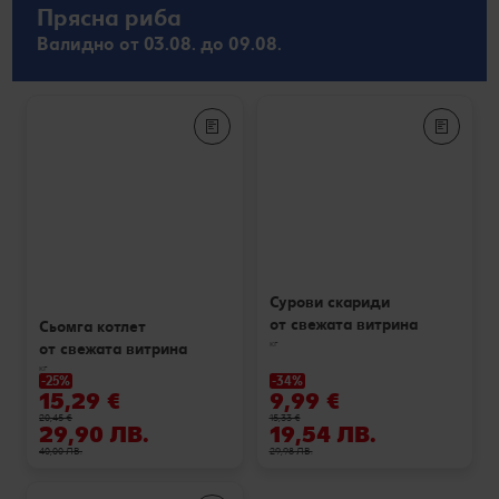
Прясна риба
Валидно от 03.08. до 09.08.
Сурови скариди
от свежата витрина
Сьомга котлет
кг
от свежата витрина
кг
-25%
-34%
15,29 €
9,99 €
20,45 €
15,33 €
29,90 ЛВ.
19,54 ЛВ.
40,00 ЛВ.
29,98 ЛВ.