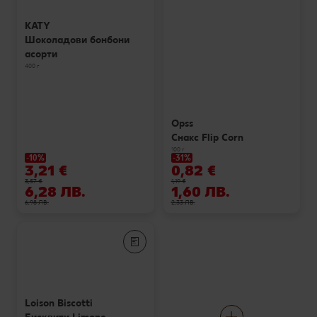
KATY
Шоколадови бонбони
асорти
400 г
Opss
Снакс Flip Corn
100 г
-10%
-31%
3,21 €
0,82 €
3,57 €
1,19 €
6,28 ЛВ.
1,60 ЛВ.
6,98 ЛВ.
2,33 ЛВ.
Loison Biscotti