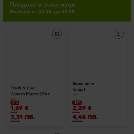
Плодове и зеленчуци
Валидно от 03.08. до 09.08.
Боровинки
Fresh & Cool
Клас: I
Салата Миста 250 г
250 г
250 г
-21%
-42%
1,69 €
2,29 €
2,14 €
3,99 €
3,31 ЛВ.
4,48 ЛВ.
4,19 ЛВ.
7,80 ЛВ.