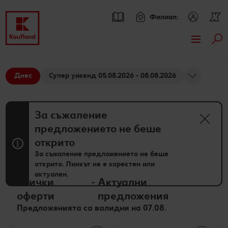
Филиал:
Тър
Премини към
Актуални предложения
Основно съдържание
Днес
Супер уикенд 05.08.2026 - 08.08.2026
Всички оферти
Брошури
Футър
Kaufland Card XTRA оферти
Kaufland Card XTRA
За съжаление
Sticky side bar
предложението не беше
Допълнителни предложения
Спестявай с XTRA партньорски отстъпки
Асортимент
открито
XTRA купони
Нашите марки
Рецепти
За съжаление предложението не беше
открито. Линкът не е коректен или
актуален.
Kaufland Scan
Други марки
Търсене на рецепта
Моят Kaufland
Всички
-
Актуални
оферти
предложения
Пазарувай в Kaufland и можеш да спечелиш JBL
Свежест и качество
Кулинарни теми
Игри
Онлайн списание
Предложенията са валидни на 07.08.
награди
Още от асортимента
Актуални кампании
За духа и тялото