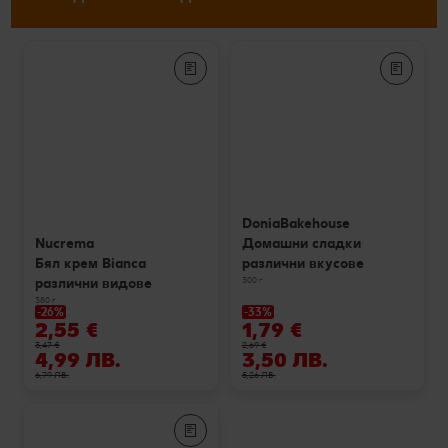
DoniaBakehouse
Домашни сладки
Nucrema
различни вкусове
Бял крем Bianca
300 г
различни видове
380 г
-26%
-33%
2,55 €
1,79 €
3,47 €
2,69 €
4,99 ЛВ.
3,50 ЛВ.
6,79 ЛВ.
5,26 ЛВ.