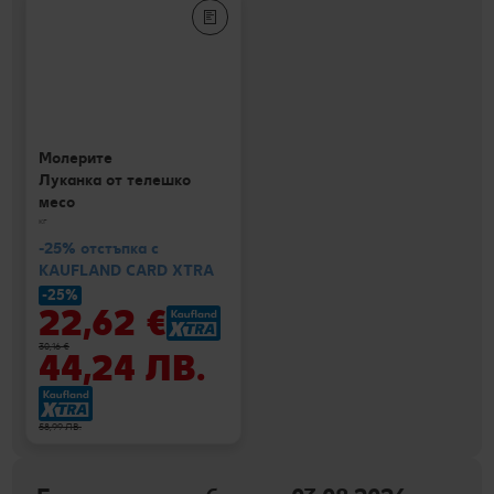
Молерите
Луканка от телешко
месо
кг
-25% отстъпка с
KAUFLAND CARD XTRA
-25%
22,62 €
30,16 €
44,24 ЛВ.
58,99 ЛВ.