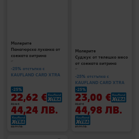
Молерите
Панагюрска луканка от
Молерите
свежата витрина
Суджук от телешко месо
кг
от свежата витрина
-25% отстъпка с
кг
KAUFLAND CARD XTRA
-25% отстъпка с
KAUFLAND CARD XTRA
-25%
-25%
22,62 €
23,00 €
30,16 €
30,67 €
44,24 ЛВ.
44,98 ЛВ.
58,99 ЛВ.
59,99 ЛВ.