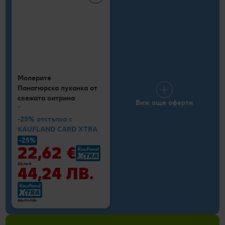
Молерите
Панагюрска луканка от
свежата витрина
Виж още оферти
кг
-25% отстъпка с
KAUFLAND CARD XTRA
-25%
22,62 €
30,16 €
44,24 ЛВ.
58,99 ЛВ.