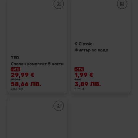
Лексикон на свежестта
Услуги
Съвети от кухнята
Ние сме семейство
Развлечения, отдих и свободно време
K-Classic
Филтър за вода
TED
Спален комплект 5 части
-74%
-61%
29,99 €
1,99 €
119,29 €
5,11 €
58,66 ЛВ.
3,89 ЛВ.
233,31 ЛВ.
9,99 ЛВ.