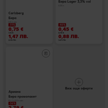
Бира Lager 3,3% vol
0,33 л
Carlsberg
Бира
0,5 л кен
-31%
-40%
0,75 €
0,45 €
1,10 €
0,75 €
1,47 ЛВ.
0,88 ЛВ.
2,15 ЛВ.
1,47 ЛВ.
Виж още оферти
Ариана
Бира промопакет
5 + 1 х 0,5 л кен
-36%
2,79 €