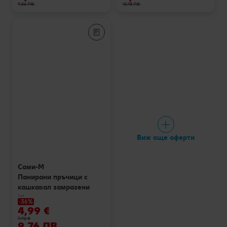
9,56 ЛВ.
10,93 ЛВ.
Виж още оферти
Сами-М
Панирани пръчици с
кашкавал замразени
1 кг
-36%
4,99 €
7,92 €
9,76 ЛВ.