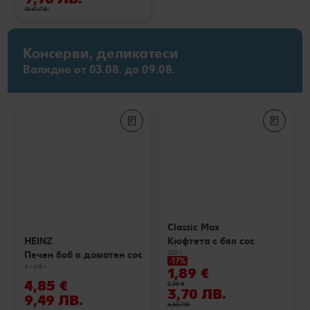
15,49 ЛВ.
Консерви, деликатеси
Валидно от 03.08. до 09.08.
Classic Max
Кюфтета с бял сос
HEINZ
330 г
Печен боб в доматен сос
-17%
4 x 415 г
1,89 €
4,85 €
2,30 €
3,70 ЛВ.
9,49 ЛВ.
4,50 ЛВ.