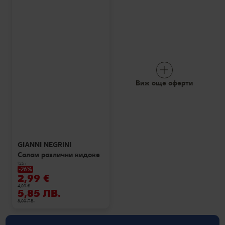
Виж още оферти
GIANNI NEGRINI
Салам различни видове
125 г
-26%
2,99 €
4,09 €
5,85 ЛВ.
8,00 ЛВ.