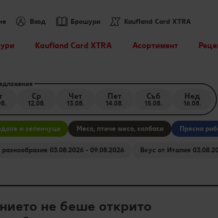
не
Вход
Брошури
Kaufland Card XTRA
ури
Kaufland Card XTRA
Асортимент
Реце
Спестявай с XTRA
Нашите марки
Търс
партньорски отстъпки
едложения
Други марки
Кули
т
Ср
Чет
Пет
Съб
Нед
XTRA купони
08.
12.08.
13.08.
14.08.
15.08.
16.08.
Свежест и качество
Kaufland Scan
дове и зеленчуци
Месо, птиче месо, колбаси
Прясна риб
Още от асортимента
Пазарувай в Kaufland и
Бирено разнообразие 03.08.2026 - 09.08.2026
Вкус от Итали
можеш да спечелиш JBL
Лексикон на свежестта
награди
Колелото на наградите
нието не беше открито