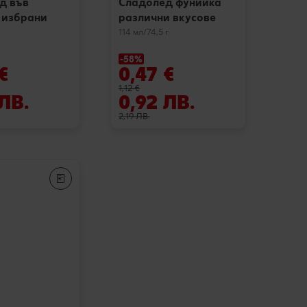
д във
Сладолед фунийка
 избрани
различни вкусове
114 мл/74,5 г
-58%
€
0,47 €
1,12 €
 ЛВ.
0,92 ЛВ.
2,19 ЛВ.