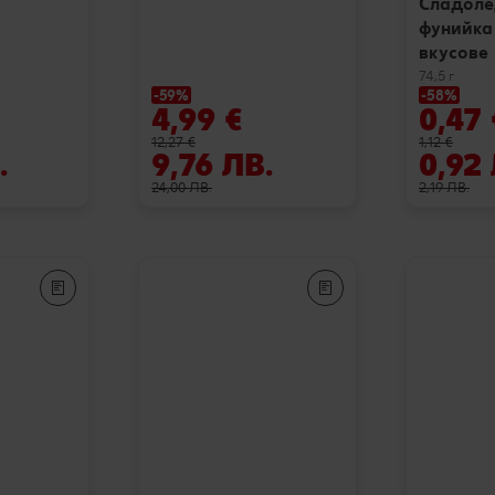
Сладоле
фунийка
вкусове
74,5 г
-59%
-58%
4,99 €
0,47 
12,27 €
1,12 €
.
9,76 ЛВ.
0,92
24,00 ЛВ.
2,19 ЛВ.