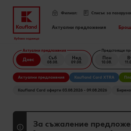
Филиал:
Списък за пазарува
Меню
Актуални предложения
Брош
Всички оферти
Премини към
Актуални предложения
Предстоящи пр
Kaufland Card XTRA оферти
Съб
Нед
Пон
В
Днес
08.08.
09.08.
10.08.
11.
Основно съдържание
Допълнителни предложения
Актуални предложения
Kaufland Card XTRA
Пло
Футър
Kaufland Card оферти 03.08.2026 - 09.08.2026
Sticky side bar
За съжаление предложе