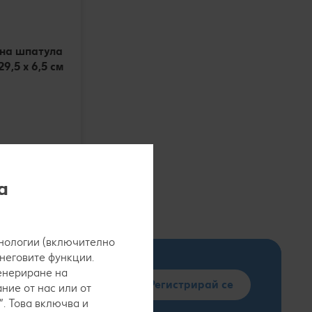
на шпатула
9,5 х 6,5 см
€
 ЛВ.
а
нологии (включително
 неговите функции.
генериране на
Регистрирай се
ние от нас или от
. Това включва и