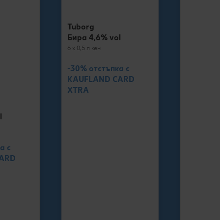
Tuborg
Бира 4,6% vol
6 x 0,5 л кен
-30% отстъпка с
KAUFLAND CARD
XTRA
l
а с
CARD