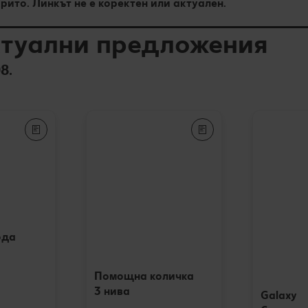
ито. Линкът не е коректен или актуален.
туални предложения
8.
ода
Помощна количка
3 нива
Galaxy