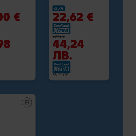
-25%
00 €
22,62 €
30,16 €
98
44,24
ЛВ.
58,99 ЛВ.