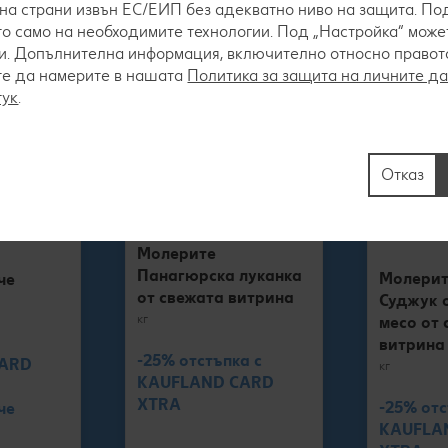
на страни извън ЕС/ЕИП без адекватно ниво на защита. Под
о само на необходимите технологии. Под „Настройка“ мож
. Допълнителна информация, включително относно правото 
те да намерите в нашата
Политика за защита на личните д
тук
.
Отказ
Молерите
Панагюрска луканка
Молери
че
от свежата витрина
Суджук 
кг
месо от 
витрина
-25% отстъпка с
CARD
кг
KAUFLAND CARD
XTRA
-25% отс
че
KAUFLA