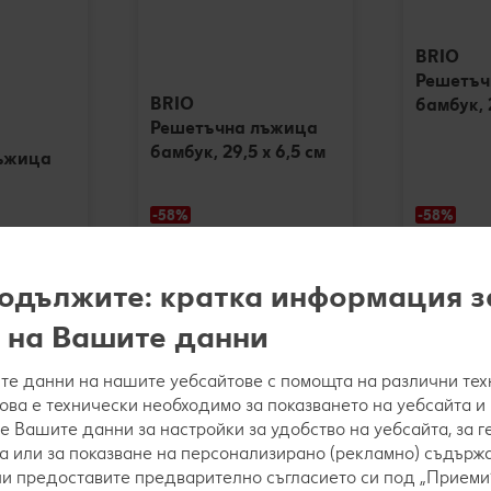
BRIO
Решетъч
BRIO
бамбук, 2
Решетъчна лъжица
бамбук, 29,5 х 6,5 см
ъжица
-58%
-58%
1,19 €
1,19 
2,86 €
2,86 €
.
2,33 ЛВ.
2,33
одължите: кратка информация з
5,59 ЛВ.
5,59 ЛВ.
 на Вашите данни
е данни на нашите уебсайтове с помощта на различни тех
това е технически необходимо за показването на уебсайта и
е Вашите данни за настройки за удобство на уебсайта, за 
A
а или за показване на персонализирано (рекламно) съдържа
 ни предоставите предварително съгласието си под „Приеми“