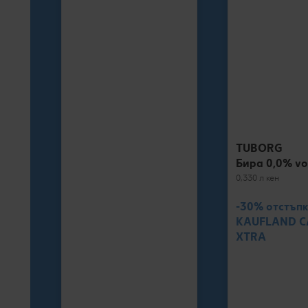
TUBORG
Бира 0,0% vo
0,330 л кен
-30% отстъпк
KAUFLAND 
XTRA