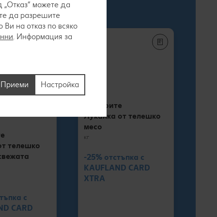
 „Отказ“ можете да
ете да разрешите
Ви на отказ по всяко
анни
. Информация за
Приеми
Настройка
Молерите
Луканка от телешко
месо
те
кг
от телешко
свежата
-25% отстъпка с
KAUFLAND CARD
XTRA
тъпка с
ND CARD