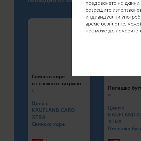
предаването на данни 
разрешите използванет
индивидуални употреби
време безплатно, може
нас може да намерите
Свинско каре
от свежата витрина
Пилешко бут
кг
кг
Цена с
Цена с
KAUFLAND CARD
KAUFLAND 
XTRA
XTRA
Свинско каре
Пилешко бут