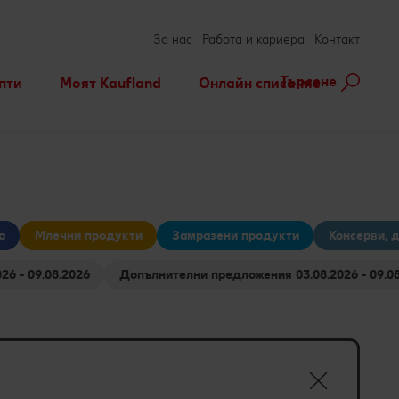
За нас
Работа и кариера
Контакт
Търсене
пти
Моят Kaufland
Онлайн списание
ене на рецепта
Игри
За духа и тялото
нарни теми
Актуални кампании
Съвети от кухнята
Услуги
Развлечения, отдих и
свободно време
а
Млечни продукти
Замразени продукти
Консерви, 
Ние сме семейство
я 03.08.2026 - 09.08.2026
Допълнителни предложения 03.08.2026 