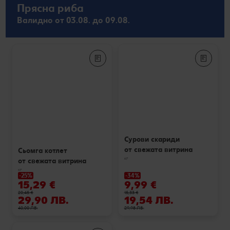
Прясна риба
Валидно от 03.08. до 09.08.
Сурови скариди
от свежата витрина
Сьомга котлет
кг
от свежата витрина
кг
-25%
-34%
15,29 €
9,99 €
20,45 €
15,33 €
29,90 ЛВ.
19,54 ЛВ.
40,00 ЛВ.
29,98 ЛВ.