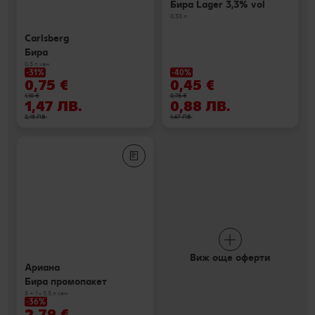
Бира Lager 3,3% vol
0,33 л
Carlsberg
Бира
0,5 л кен
-31%
-40%
0,75 €
0,45 €
1,10 €
0,75 €
1,47 ЛВ.
0,88 ЛВ.
2,15 ЛВ.
1,47 ЛВ.
Виж още оферти
Ариана
Бира промопакет
5 + 1 х 0,5 л кен
-36%
2,79 €