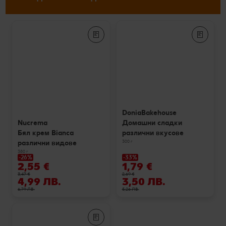
DoniaBakehouse
Домашни сладки
Nucrema
различни вкусове
Бял крем Bianca
300 г
различни видове
380 г
-26%
-33%
2,55 €
1,79 €
3,47 €
2,69 €
4,99 ЛВ.
3,50 ЛВ.
6,79 ЛВ.
5,26 ЛВ.