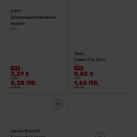
KATY
Шоколадови бонбони
асорти
400 г
Opss
Снакс Flip Corn
100 г
-10%
-31%
3,21 €
0,82 €
3,57 €
1,19 €
6,28 ЛВ.
1,60 ЛВ.
6,98 ЛВ.
2,33 ЛВ.
Loison Biscotti