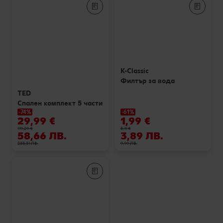
Лексикон на свежестта
Услуги
Съвети от кухнята
Ние сме семейство
Развлечения, отдих и свободно време
K-Classic
Филтър за вода
TED
Спален комплект 5 части
-74%
-61%
29,99 €
1,99 €
119,29 €
5,11 €
58,66 ЛВ.
3,89 ЛВ.
233,31 ЛВ.
9,99 ЛВ.