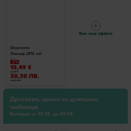
Виж още оферти
Disaronno
Ликьор 28% vol
0,7 л
-27%
15,49 €
21,28 €
30,30 ЛВ.
41,62 ЛВ.
Дрогерия, храна за домашни
любимци
Валидно от 03.08. до 09.08.