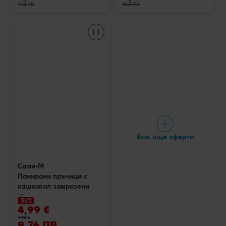
9,56 ЛВ.
10,93 ЛВ.
Виж още оферти
Сами-М
Панирани пръчици с
кашкавал замразени
1 кг
-36%
4,99 €
7,92 €
9,76 ЛВ.