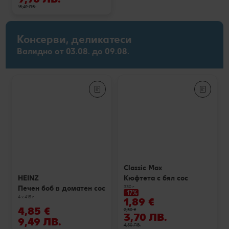
15,49 ЛВ.
Консерви, деликатеси
Валидно от 03.08. до 09.08.
Classic Max
Кюфтета с бял сос
HEINZ
330 г
Печен боб в доматен сос
-17%
4 x 415 г
1,89 €
4,85 €
2,30 €
3,70 ЛВ.
9,49 ЛВ.
4,50 ЛВ.