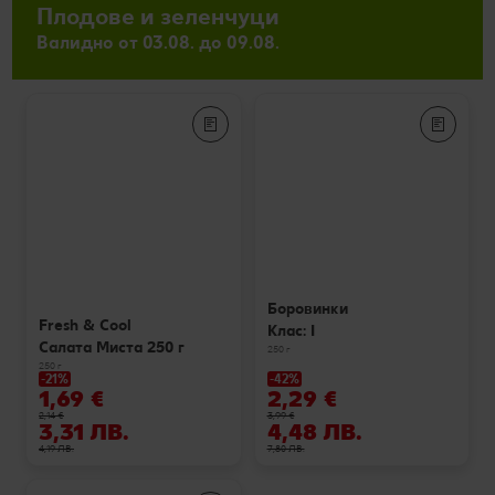
Плодове и зеленчуци
Валидно от 03.08. до 09.08.
Боровинки
Fresh & Cool
Клас: I
Салата Миста 250 г
250 г
250 г
-21%
-42%
1,69 €
2,29 €
2,14 €
3,99 €
3,31 ЛВ.
4,48 ЛВ.
4,19 ЛВ.
7,80 ЛВ.