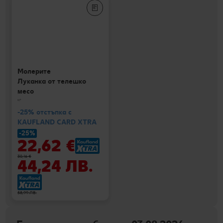
Молерите
Луканка от телешко
месо
кг
-25% отстъпка с
KAUFLAND CARD XTRA
-25%
22,62 €
30,16 €
44,24 ЛВ.
58,99 ЛВ.