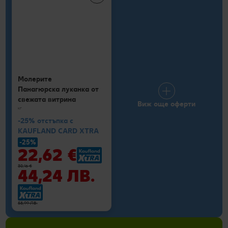
Молерите
Панагюрска луканка от
свежата витрина
Виж още оферти
кг
-25% отстъпка с
KAUFLAND CARD XTRA
-25%
22,62 €
30,16 €
44,24 ЛВ.
58,99 ЛВ.