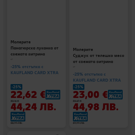
Молерите
Панагюрска луканка от
Молерите
свежата витрина
Суджук от телешко месо
кг
от свежата витрина
-25% отстъпка с
кг
KAUFLAND CARD XTRA
-25% отстъпка с
KAUFLAND CARD XTRA
-25%
-25%
22,62 €
23,00 €
30,16 €
30,67 €
44,24 ЛВ.
44,98 ЛВ.
58,99 ЛВ.
59,99 ЛВ.