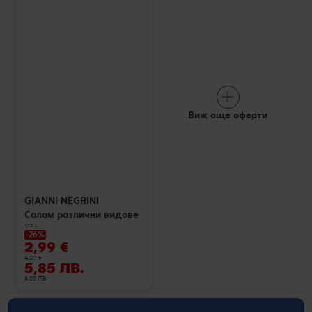
Виж още оферти
GIANNI NEGRINI
Салам различни видове
125 г
-26%
2,99 €
4,09 €
5,85 ЛВ.
8,00 ЛВ.