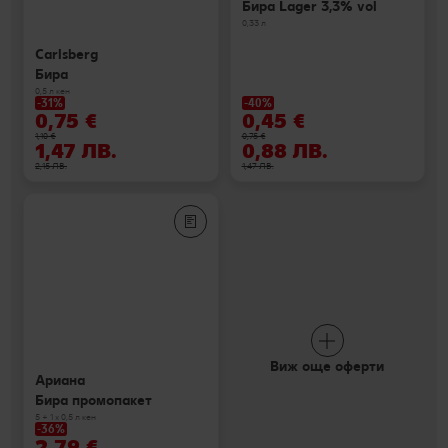
Бира Lager 3,3% vol
0,33 л
Carlsberg
Бира
0,5 л кен
-31%
-40%
0,75 €
0,45 €
1,10 €
0,75 €
1,47 ЛВ.
0,88 ЛВ.
2,15 ЛВ.
1,47 ЛВ.
Виж още оферти
Ариана
Бира промопакет
5 + 1 х 0,5 л кен
-36%
2,79 €