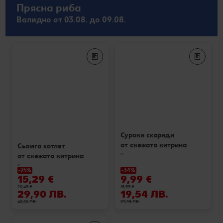
Прясна риба
Валидно от 03.08. до 09.08.
Сурови скариди
от свежата витрина
Сьомга котлет
кг
от свежата витрина
кг
-25%
-34%
15,29 €
9,99 €
20,45 €
15,33 €
29,90 ЛВ.
19,54 ЛВ.
40,00 ЛВ.
29,98 ЛВ.