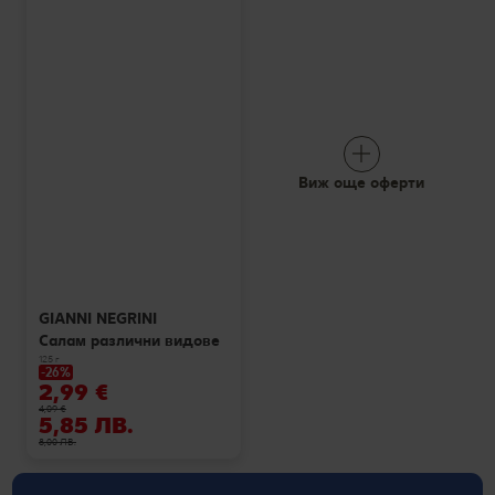
Виж още оферти
GIANNI NEGRINI
Салам различни видове
125 г
-26%
2,99 €
4,09 €
5,85 ЛВ.
8,00 ЛВ.