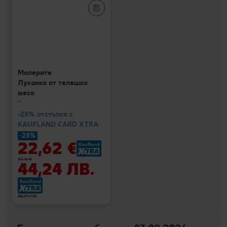
Молерите
Луканка от телешко
месо
кг
-25% отстъпка с
KAUFLAND CARD XTRA
-25%
22,62 €
30,16 €
44,24 ЛВ.
58,99 ЛВ.