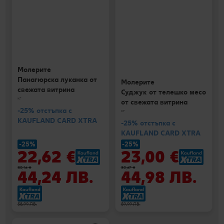
Молерите
Панагюрска луканка от
Молерите
свежата витрина
Суджук от телешко месо
кг
от свежата витрина
-25% отстъпка с
кг
KAUFLAND CARD XTRA
-25% отстъпка с
KAUFLAND CARD XTRA
-25%
-25%
22,62 €
23,00 €
30,16 €
30,67 €
44,24 ЛВ.
44,98 ЛВ.
58,99 ЛВ.
59,99 ЛВ.