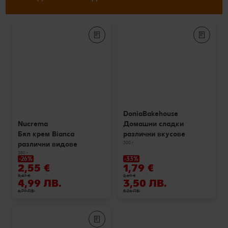
DoniaBakehouse
Домашни сладки
Nucrema
различни вкусове
Бял крем Bianca
300 г
различни видове
380 г
-26%
-33%
2,55 €
1,79 €
3,47 €
2,69 €
4,99 ЛВ.
3,50 ЛВ.
6,79 ЛВ.
5,26 ЛВ.