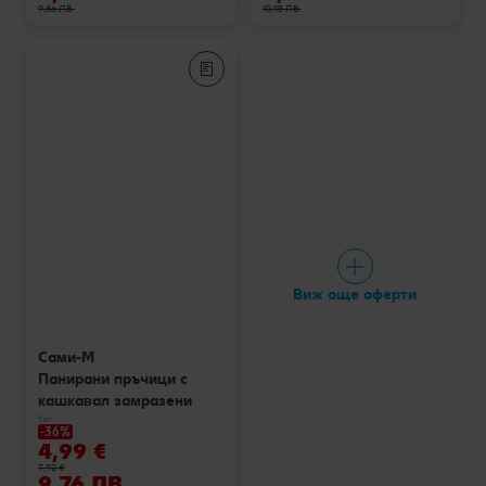
9,56 ЛВ.
10,93 ЛВ.
Виж още оферти
Сами-М
Панирани пръчици с
кашкавал замразени
1 кг
-36%
4,99 €
7,92 €
9,76 ЛВ.