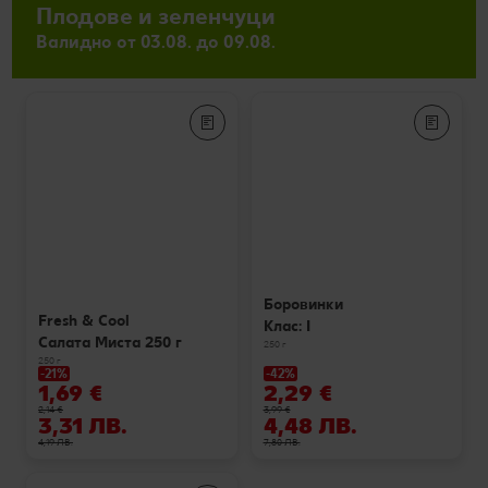
Плодове и зеленчуци
Валидно от 03.08. до 09.08.
Боровинки
Fresh & Cool
Клас: I
Салата Миста 250 г
250 г
250 г
-21%
-42%
1,69 €
2,29 €
2,14 €
3,99 €
3,31 ЛВ.
4,48 ЛВ.
4,19 ЛВ.
7,80 ЛВ.