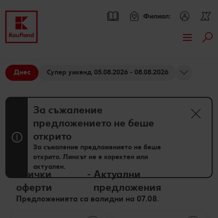
Филиал:
Тър
Премини към
Актуални предложения
Основно съдържание
Днес
Супер уикенд 05.08.2026 - 08.08.2026
Всички оферти
Брошури
Футър
Kaufland Card XTRA оферти
Kaufland Card XTRA
За съжаление
Sticky side bar
предложението не беше
Допълнителни предложения
Спестявай с XTRA партньорски отстъпки
Асортимент
открито
XTRA купони
Нашите марки
Рецепти
За съжаление предложението не беше
открито. Линкът не е коректен или
актуален.
Kaufland Scan
Други марки
Търсене на рецепта
Моят Kaufland
Всички
-
Актуални
оферти
предложения
Пазарувай в Kaufland и можеш да спечелиш JBL
Свежест и качество
Кулинарни теми
Игри
Онлайн списание
Предложенията са валидни на 07.08.
награди
Още от асортимента
Актуални кампании
За духа и тялото