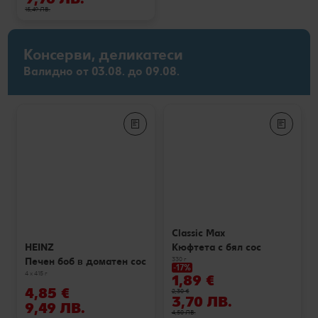
15,49 ЛВ.
Консерви, деликатеси
Валидно от 03.08. до 09.08.
Classic Max
Кюфтета с бял сос
HEINZ
330 г
Печен боб в доматен сос
-17%
4 x 415 г
1,89 €
4,85 €
2,30 €
3,70 ЛВ.
9,49 ЛВ.
4,50 ЛВ.