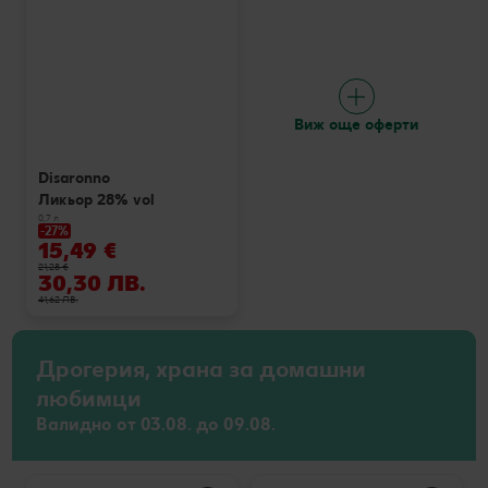
Виж още оферти
Disaronno
Ликьор 28% vol
0,7 л
-27%
15,49 €
21,28 €
30,30 ЛВ.
41,62 ЛВ.
Дрогерия, храна за домашни
любимци
Валидно от 03.08. до 09.08.