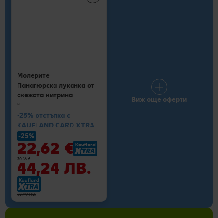
Молерите
Панагюрска луканка от
свежата витрина
Виж още оферти
кг
-25% отстъпка с
KAUFLAND CARD XTRA
-25%
22,62 €
30,16 €
44,24 ЛВ.
58,99 ЛВ.