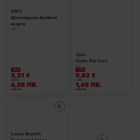
KATY
Шоколадови бонбони
асорти
400 г
Opss
Снакс Flip Corn
100 г
-10%
-31%
3,21 €
0,82 €
3,57 €
1,19 €
6,28 ЛВ.
1,60 ЛВ.
6,98 ЛВ.
2,33 ЛВ.
Loison Biscotti