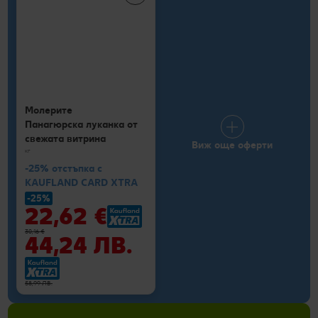
Молерите
Панагюрска луканка от
свежата витрина
Виж още оферти
кг
-25% отстъпка с
KAUFLAND CARD XTRA
-25%
22,62 €
30,16 €
44,24 ЛВ.
58,99 ЛВ.