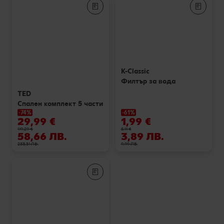
Лексикон на свежестта
Услуги
Съвети от кухнята
Ние сме семейство
Развлечения, отдих и свободно време
K-Classic
Филтър за вода
TED
Спален комплект 5 части
-74%
-61%
29,99 €
1,99 €
119,29 €
5,11 €
58,66 ЛВ.
3,89 ЛВ.
233,31 ЛВ.
9,99 ЛВ.