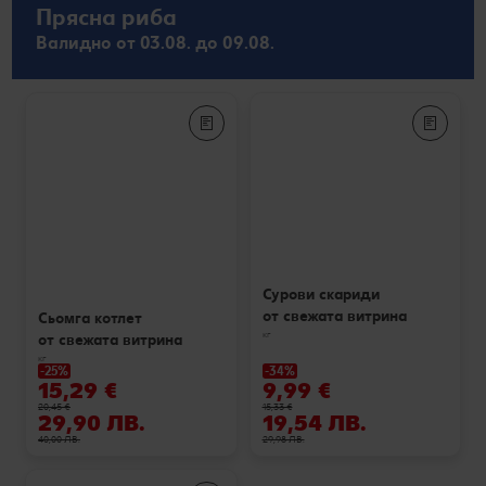
Прясна риба
Валидно от 03.08. до 09.08.
Сурови скариди
от свежата витрина
Сьомга котлет
кг
от свежата витрина
кг
-25%
-34%
15,29 €
9,99 €
20,45 €
15,33 €
29,90 ЛВ.
19,54 ЛВ.
40,00 ЛВ.
29,98 ЛВ.