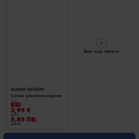
Виж още оферти
GIANNI NEGRINI
Салам различни видове
125 г
-26%
2,99 €
4,09 €
5,85 ЛВ.
8,00 ЛВ.