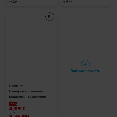
9,56 ЛВ.
10,93 ЛВ.
Виж още оферти
Сами-М
Панирани пръчици с
кашкавал замразени
1 кг
-36%
4,99 €
7,92 €
9,76 ЛВ.