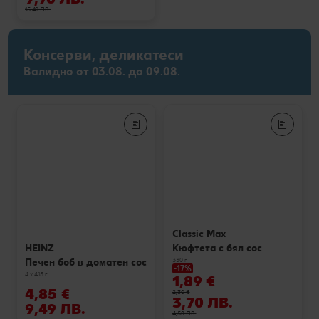
15,49 ЛВ.
Консерви, деликатеси
Валидно от 03.08. до 09.08.
Classic Max
Кюфтета с бял сос
HEINZ
330 г
Печен боб в доматен сос
-17%
4 x 415 г
1,89 €
4,85 €
2,30 €
3,70 ЛВ.
9,49 ЛВ.
4,50 ЛВ.