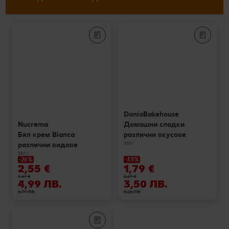
DoniaBakehouse
Домашни сладки
Nucrema
различни вкусове
Бял крем Bianca
300 г
различни видове
380 г
-26%
-33%
2,55 €
1,79 €
3,47 €
2,69 €
4,99 ЛВ.
3,50 ЛВ.
6,79 ЛВ.
5,26 ЛВ.