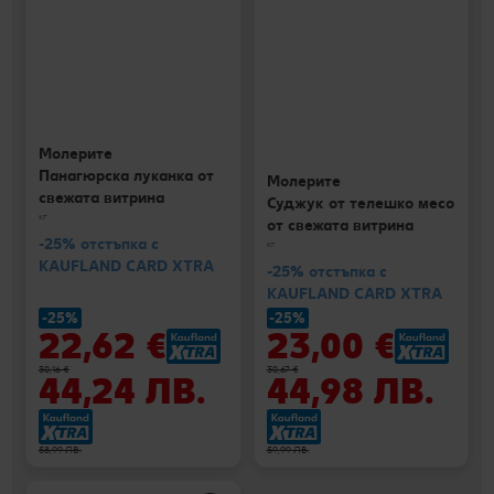
Молерите
Панагюрска луканка от
Молерите
свежата витрина
Суджук от телешко месо
кг
от свежата витрина
-25% отстъпка с
кг
KAUFLAND CARD XTRA
-25% отстъпка с
KAUFLAND CARD XTRA
-25%
-25%
22,62 €
23,00 €
30,16 €
30,67 €
44,24 ЛВ.
44,98 ЛВ.
58,99 ЛВ.
59,99 ЛВ.