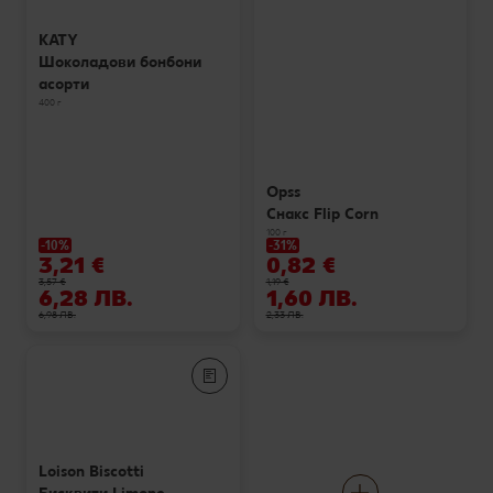
KATY
Шоколадови бонбони
асорти
400 г
Opss
Снакс Flip Corn
100 г
-10%
-31%
3,21 €
0,82 €
3,57 €
1,19 €
6,28 ЛВ.
1,60 ЛВ.
6,98 ЛВ.
2,33 ЛВ.
Loison Biscotti