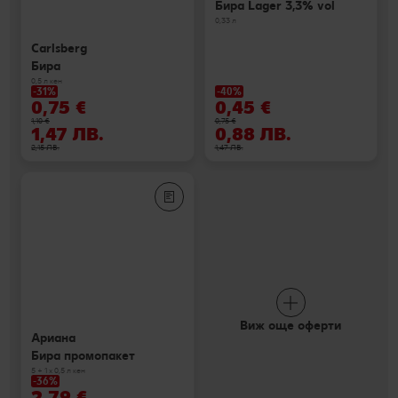
Бира Lager 3,3% vol
0,33 л
Carlsberg
Бира
0,5 л кен
-31%
-40%
0,75 €
0,45 €
1,10 €
0,75 €
1,47 ЛВ.
0,88 ЛВ.
2,15 ЛВ.
1,47 ЛВ.
Виж още оферти
Ариана
Бира промопакет
5 + 1 х 0,5 л кен
-36%
2,79 €