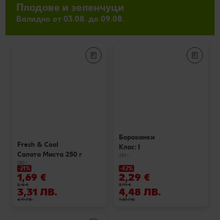
Плодове и зеленчуци
Валидно от 03.08. до 09.08.
Боровинки
Fresh & Cool
Клас: I
Салата Миста 250 г
250 г
250 г
-21%
-42%
1,69 €
2,29 €
2,14 €
3,99 €
3,31 ЛВ.
4,48 ЛВ.
4,19 ЛВ.
7,80 ЛВ.