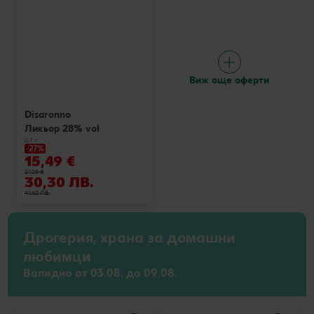
Виж още оферти
Disaronno
Ликьор 28% vol
0,7 л
-27%
15,49 €
21,28 €
30,30 ЛВ.
41,62 ЛВ.
Дрогерия, храна за домашни
любимци
Валидно от 03.08. до 09.08.