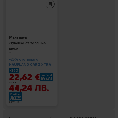
Молерите
Луканка от телешко
месо
кг
-25% отстъпка с
KAUFLAND CARD XTRA
-25%
22,62 €
30,16 €
44,24 ЛВ.
58,99 ЛВ.