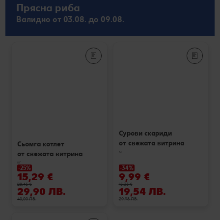
Прясна риба
Валидно от 03.08. до 09.08.
Сурови скариди
от свежата витрина
Сьомга котлет
кг
от свежата витрина
кг
-25%
-34%
15,29 €
9,99 €
20,45 €
15,33 €
29,90 ЛВ.
19,54 ЛВ.
40,00 ЛВ.
29,98 ЛВ.