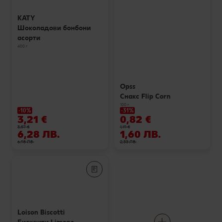
KATY
Шоколадови бонбони
асорти
400 г
Opss
Снакс Flip Corn
100 г
-10%
-31%
3,21 €
0,82 €
3,57 €
1,19 €
6,28 ЛВ.
1,60 ЛВ.
6,98 ЛВ.
2,33 ЛВ.
Loison Biscotti