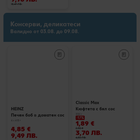
15,49 ЛВ.
Консерви, деликатеси
Валидно от 03.08. до 09.08.
Classic Max
Кюфтета с бял сос
HEINZ
330 г
Печен боб в доматен сос
-17%
4 x 415 г
1,89 €
4,85 €
2,30 €
3,70 ЛВ.
9,49 ЛВ.
4,50 ЛВ.