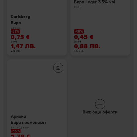
Бира Lager 3,3% vol
0,33 л
Carlsberg
Бира
0,5 л кен
-31%
-40%
0,75 €
0,45 €
1,10 €
0,75 €
1,47 ЛВ.
0,88 ЛВ.
2,15 ЛВ.
1,47 ЛВ.
Виж още оферти
Ариана
Бира промопакет
5 + 1 х 0,5 л кен
-36%
2,79 €