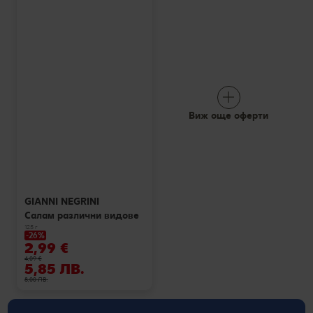
Виж още оферти
GIANNI NEGRINI
Салам различни видове
125 г
-26%
2,99 €
4,09 €
5,85 ЛВ.
8,00 ЛВ.