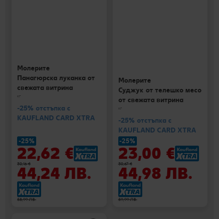
Молерите
Панагюрска луканка от
Молерите
свежата витрина
Суджук от телешко месо
кг
от свежата витрина
-25% отстъпка с
кг
KAUFLAND CARD XTRA
-25% отстъпка с
KAUFLAND CARD XTRA
-25%
-25%
22,62 €
23,00 €
30,16 €
30,67 €
44,24 ЛВ.
44,98 ЛВ.
58,99 ЛВ.
59,99 ЛВ.