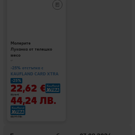
Молерите
Луканка от телешко
месо
кг
-25% отстъпка с
KAUFLAND CARD XTRA
-25%
22,62 €
30,16 €
44,24 ЛВ.
58,99 ЛВ.