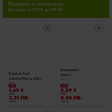
Плодове и зеленчуци
Валидно от 03.08. до 09.08.
Боровинки
Fresh & Cool
Клас: I
Салата Миста 250 г
250 г
250 г
-21%
-42%
1,69 €
2,29 €
2,14 €
3,99 €
3,31 ЛВ.
4,48 ЛВ.
4,19 ЛВ.
7,80 ЛВ.