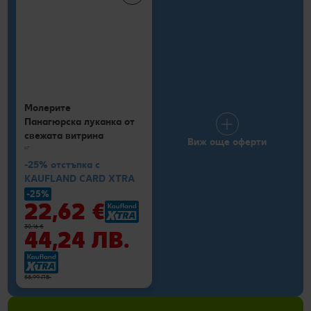
Молерите
Панагюрска луканка от
свежата витрина
Виж още оферти
кг
-25% отстъпка с
KAUFLAND CARD XTRA
-25%
22,62 €
30,16 €
44,24 ЛВ.
58,99 ЛВ.