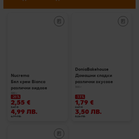
DoniaBakehouse
Домашни сладки
Nucrema
различни вкусове
Бял крем Bianca
300 г
различни видове
380 г
-26%
-33%
2,55 €
1,79 €
3,47 €
2,69 €
4,99 ЛВ.
3,50 ЛВ.
6,79 ЛВ.
5,26 ЛВ.