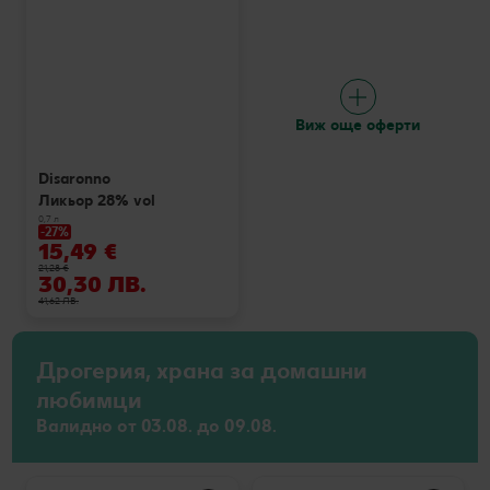
Виж още оферти
Disaronno
Ликьор 28% vol
0,7 л
-27%
15,49 €
21,28 €
30,30 ЛВ.
41,62 ЛВ.
Дрогерия, храна за домашни
любимци
Валидно от 03.08. до 09.08.