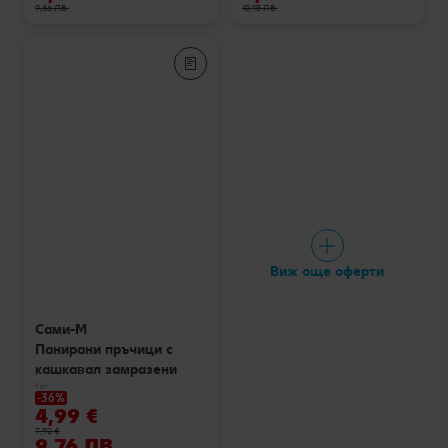
9,56 ЛВ.
10,93 ЛВ.
Виж още оферти
Сами-М
Панирани пръчици с
кашкавал замразени
1 кг
-36%
4,99 €
7,92 €
9,76 ЛВ.