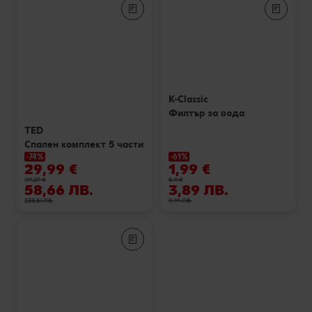
Лексикон на свежестта
Услуги
Съвети от кухнята
Ние сме семейство
Развлечения, отдих и свободно време
K-Classic
Филтър за вода
TED
Спален комплект 5 части
-74%
-61%
29,99 €
1,99 €
119,29 €
5,11 €
58,66 ЛВ.
3,89 ЛВ.
233,31 ЛВ.
9,99 ЛВ.