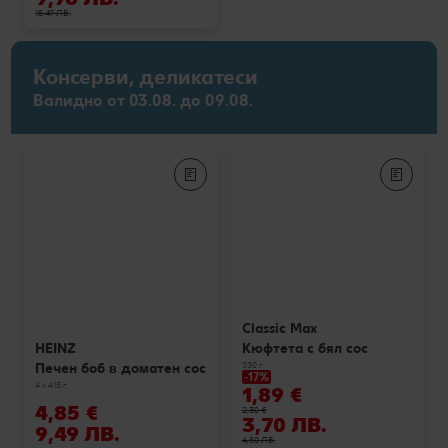
15,49 ЛВ.
Консерви, деликатеси
Валидно от 03.08. до 09.08.
Classic Max
Кюфтета с бял сос
HEINZ
330 г
Печен боб в доматен сос
-17%
4 x 415 г
1,89 €
4,85 €
2,30 €
3,70 ЛВ.
9,49 ЛВ.
4,50 ЛВ.