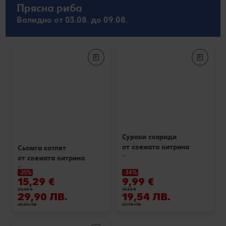
Прясна риба
Валидно от 03.08. до 09.08.
Сурови скариди
от свежата витрина
Сьомга котлет
кг
от свежата витрина
кг
-25%
-34%
15,29 €
9,99 €
20,45 €
15,33 €
29,90 ЛВ.
19,54 ЛВ.
40,00 ЛВ.
29,98 ЛВ.