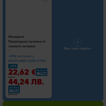
Молерите
Панагюрска луканка от
свежата витрина
Виж още оферти
кг
-25% отстъпка с
KAUFLAND CARD XTRA
-25%
22,62 €
30,16 €
44,24 ЛВ.
58,99 ЛВ.