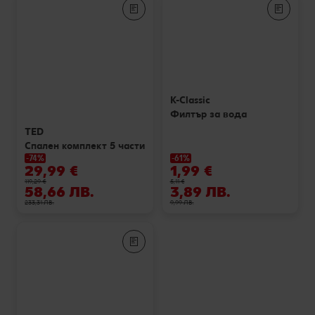
Лексикон на свежестта
Услуги
Съвети от кухнята
Ние сме семейство
Развлечения, отдих и свободно време
K-Classic
Филтър за вода
TED
Спален комплект 5 части
-74%
-61%
29,99 €
1,99 €
119,29 €
5,11 €
58,66 ЛВ.
3,89 ЛВ.
233,31 ЛВ.
9,99 ЛВ.