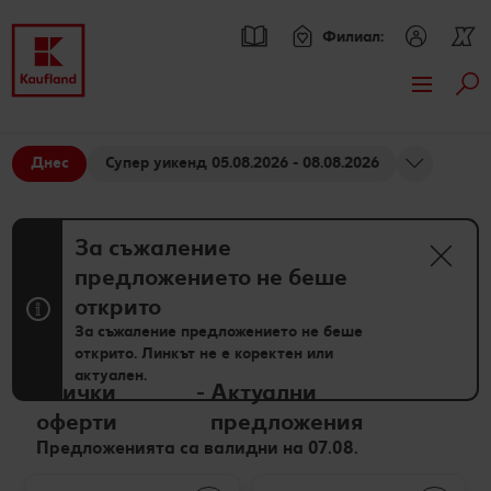
Филиал:
Тър
Премини към
Актуални предложения
Основно съдържание
Днес
Супер уикенд 05.08.2026 - 08.08.2026
Всички оферти
Брошури
Футър
Kaufland Card XTRA оферти
Kaufland Card XTRA
За съжаление
Sticky side bar
предложението не беше
Допълнителни предложения
Спестявай с XTRA партньорски отстъпки
Асортимент
открито
XTRA купони
Нашите марки
Рецепти
За съжаление предложението не беше
открито. Линкът не е коректен или
актуален.
Kaufland Scan
Други марки
Търсене на рецепта
Моят Kaufland
Всички
-
Актуални
оферти
предложения
Пазарувай в Kaufland и можеш да спечелиш JBL
Свежест и качество
Кулинарни теми
Игри
Онлайн списание
Предложенията са валидни на 07.08.
награди
Още от асортимента
Актуални кампании
За духа и тялото