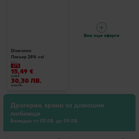
Виж още оферти
Disaronno
Ликьор 28% vol
0,7 л
-27%
15,49 €
21,28 €
30,30 ЛВ.
41,62 ЛВ.
Дрогерия, храна за домашни
любимци
Валидно от 03.08. до 09.08.