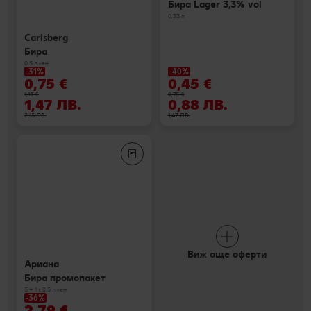
Бира Lager 3,3% vol
0,33 л
Carlsberg
Бира
0,5 л кен
-31%
-40%
0,75 €
0,45 €
1,10 €
0,75 €
1,47 ЛВ.
0,88 ЛВ.
2,15 ЛВ.
1,47 ЛВ.
Виж още оферти
Ариана
Бира промопакет
5 + 1 х 0,5 л кен
-36%
2,79 €