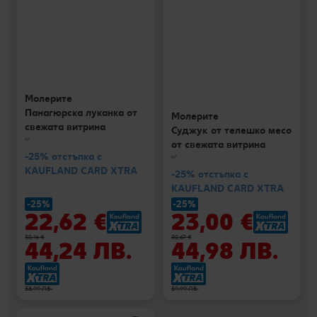
Молерите
Панагюрска луканка от
Молерите
свежата витрина
Суджук от телешко месо
кг
от свежата витрина
-25% отстъпка с
кг
KAUFLAND CARD XTRA
-25% отстъпка с
KAUFLAND CARD XTRA
-25%
-25%
22,62 €
23,00 €
30,16 €
30,67 €
44,24 ЛВ.
44,98 ЛВ.
58,99 ЛВ.
59,99 ЛВ.