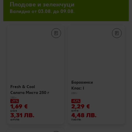
Плодове и зеленчуци
Валидно от 03.08. до 09.08.
Боровинки
Fresh & Cool
Клас: I
Салата Миста 250 г
250 г
250 г
-21%
-42%
1,69 €
2,29 €
2,14 €
3,99 €
3,31 ЛВ.
4,48 ЛВ.
4,19 ЛВ.
7,80 ЛВ.