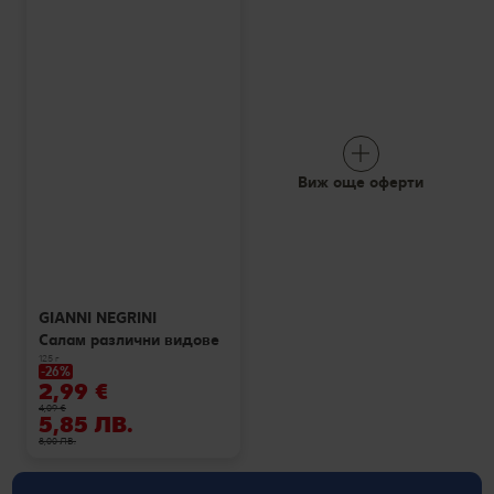
Виж още оферти
GIANNI NEGRINI
Салам различни видове
125 г
-26%
2,99 €
4,09 €
5,85 ЛВ.
8,00 ЛВ.