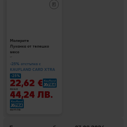
Молерите
Луканка от телешко
месо
кг
-25% отстъпка с
KAUFLAND CARD XTRA
-25%
22,62 €
30,16 €
44,24 ЛВ.
58,99 ЛВ.