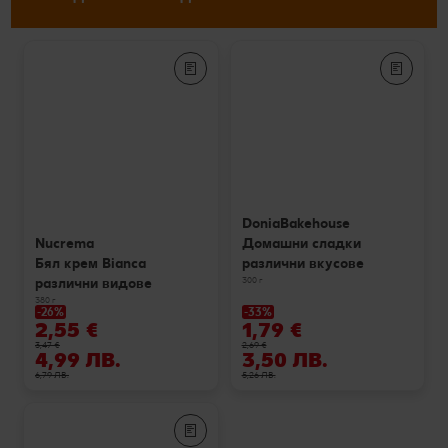
DoniaBakehouse
Домашни сладки
Nucrema
различни вкусове
Бял крем Bianca
300 г
различни видове
380 г
-26%
-33%
2,55 €
1,79 €
3,47 €
2,69 €
4,99 ЛВ.
3,50 ЛВ.
6,79 ЛВ.
5,26 ЛВ.