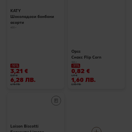
KATY
Шоколадови бонбони
асорти
400 г
Opss
Снакс Flip Corn
100 г
-10%
-31%
3,21 €
0,82 €
3,57 €
1,19 €
6,28 ЛВ.
1,60 ЛВ.
6,98 ЛВ.
2,33 ЛВ.
Loison Biscotti