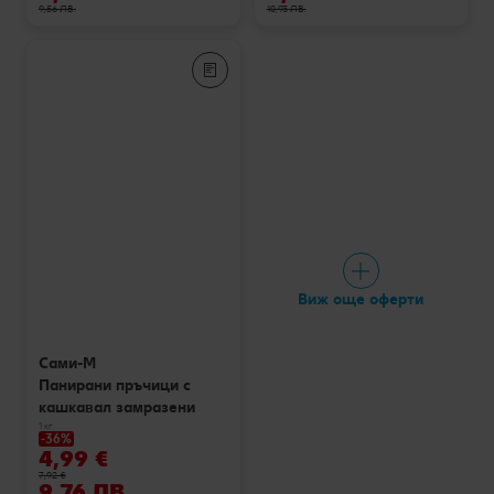
9,56 ЛВ.
10,93 ЛВ.
Виж още оферти
Сами-М
Панирани пръчици с
кашкавал замразени
1 кг
-36%
4,99 €
7,92 €
9,76 ЛВ.