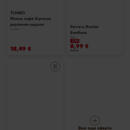
TCHIBO
Мляно кафе Espresso
различни видове
Ferrero Rocher
4 х 250 г
Бонбони
300 г
-32%
8,99 €
18,49 €
13,29 €
Виж още оферти