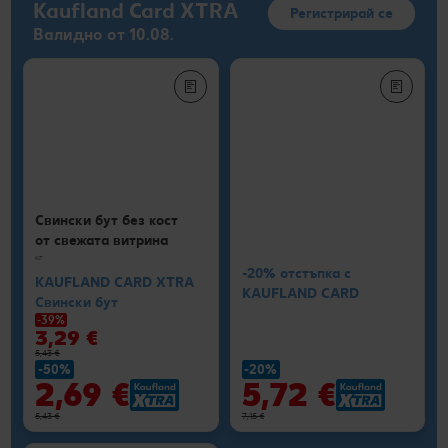
Kaufland Card XTRA
Регистрирай се
Валидно от 10.08.
Свински бут без кост
от свежата витрина
кг
-20% отстъпка с
KAUFLAND CARD XTRA
KAUFLAND CARD
Свински бут
-39%
3,29 €
5,43 €
-50%
-20%
2,69 €
5,72 €
5,43 €
7,15 €