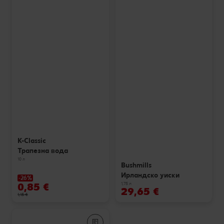
K-Classic
Трапезна вода
10 л
Bushmills
Ирландско уиски
-26%
0,85 €
1,75 л
29,65 €
1,15 €