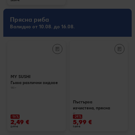
28,69 €
Прясна риба
Валидно от 10.08. до 16.08.
MY SUSHI
Гьоза различни видове
180 г
Пъстърва
изчистена, прясна
кг
-16%
-24%
2,49 €
5,99 €
2,99 €
7,89 €