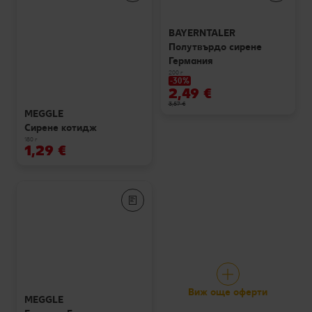
BAYERNTALER
Полутвърдо сирене
Германия
200 г
-30%
2,49 €
3,57 €
MEGGLE
Сирене котидж
180 г
1,29 €
Виж още оферти
MEGGLE