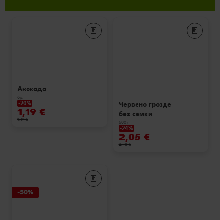
Авокадо
бр.
-20%
Червено грозде
1,19 €
без семки
1,49 €
500 г
-24%
2,05 €
2,70 €
-50%