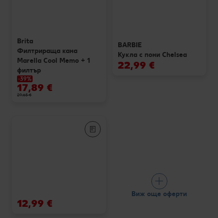
Brita
BARBIE
Филтрираща кана
Кукла с пони Chelsea
Marella Cool Memo + 1
22,99 €
филтър
-39%
17,89 €
29,65 €
Виж още оферти
12,99 €