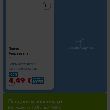
Виж още оферти
Попче
Размразено
кг
-20% отстъпка с
KAUFLAND CARD
-20%
4,49 €
5,62 €
Плодове и зеленчуци
Валидно от 10.08. до 16.08.