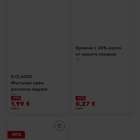
Кроасан с 24% масло
от нашата пекарна
55 г
K-CLASSIC
Фъстъчен крем
различни видове
350 г
-34%
-40%
1,99 €
0,27 €
3,06 €
0,45 €
-50%