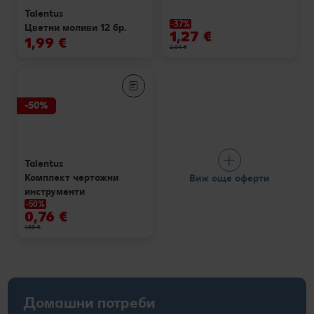
Talentus
-37%
Цветни моливи 12 бр.
1,27 €
1,99 €
2,04 €
-50%
Talentus
Комплект чертожни
Виж още оферти
инструменти
-50%
0,76 €
1,53 €
Домашни потреби