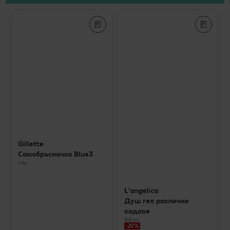
Gillette
Самобръсначка Blue3
6 бр.
L'angelica
Душ гел различни
видове
500 мл
-20%