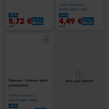
-20% отстъпка с
KAUFLAND CARD
-20%
-20%
5,72 €
4,49 €
7,15 €
5,62 €
Маятико / Хамачи филе
Виж още оферти
размразено
кг
-20% отстъпка с
KAUFLAND CARD
-20%