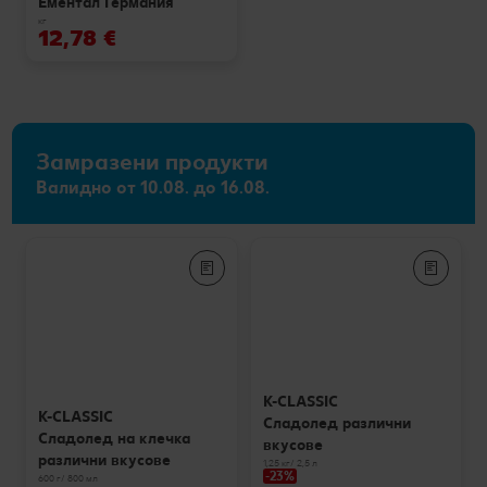
Ементал Германия
кг
12,78 €
Замразени продукти
Валидно от 10.08. до 16.08.
K-CLASSIC
K-CLASSIC
Сладолед различни
Сладолед на клечка
вкусове
различни вкусове
1,25 кг/ 2,5 л
-23%
600 г/ 800 мл