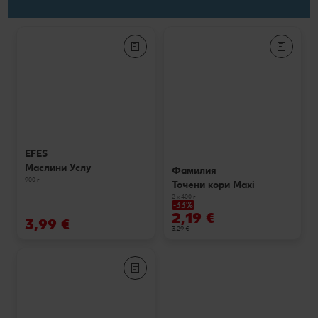
EFES
Маслини Услу
Фамилия
900 г
Точени кори Maxi
2 x 400 г
-33%
2,19 €
3,99 €
3,29 €