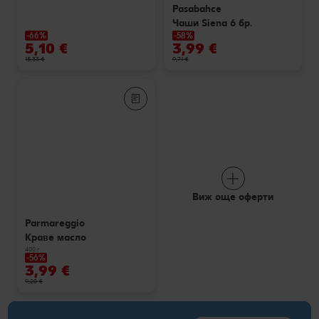
Pasabahce
Чаши Siena 6 бр.
-66%
-58%
5,10 €
3,99 €
15,33 €
9,71 €
Виж още оферти
Parmareggio
Краве масло
400 г
-56%
3,99 €
9,20 €