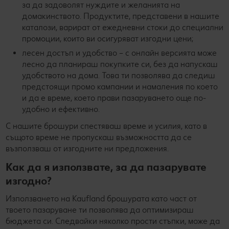
за да задоволят нуждите и желанията на
домакинството. Продуктите, представени в нашите
каталози, варират от ежедневни стоки до специални
промоции, които ви осигуряват изгодни цени;
лесен достъп и удобство – с онлайн версията може
лесно да планираш покупките си, без да напускаш
удобството на дома. Това ти позволява да следиш
предстоящи промо кампании и намаления по което
и да е време, което прави пазаруването още по-
удобно и ефективно.
С нашите брошури спестяваш време и усилия, като в
същото време не пропускаш възможността да се
възползваш от изгодните ни предложения.
Как да я използвате, за да пазарувате
изгодно?
Използването на Kaufland брошурата като част от
твоето пазаруване ти позволява да оптимизираш
бюджета си. Следвайки няколко прости стъпки, може да