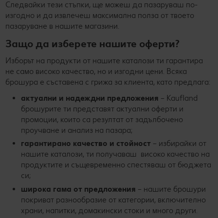
Следвайки тези стъпки, ще можеш да пазаруваш по-
изгодно и да извлечеш максимална полза от твоето
пазаруване в нашите магазини.
Защо да изберете нашите оферти?
Изборът на продукти от нашите каталози ти гарантира
не само високо качество, но и изгодни цени. Всяка
брошура е съставена с грижа за клиента, като предлага:
актуални и надеждни предложения
– Kaufland
брошурите ти представят актуални оферти и
промоции, които са резултат от задълбочено
проучване и анализ на пазара;
гарантирано качество и стойност
– избирайки от
нашите каталози, ти получаваш високо качество на
продуктите и същевременно спестяваш от бюджета
си;
широка гама от предложения
– нашите брошури
покриват разнообразие от категории, включително
храни, напитки, домакински стоки и много други.