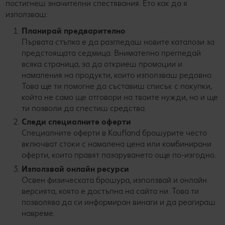
постигнеш значителни спестявания. Ето как да я
използваш:
Планирай предварително
Първата стъпка е да разгледаш новите каталози за
предстоящата седмица. Внимателно прегледай
всяка страница, за да откриеш промоции и
намаления на продукти, които използваш редовно.
Това ще ти помогне да съставиш списък с покупки,
който не само ще отговори на твоите нужди, но и ще
ти позволи да спестиш средства.
Следи специалните оферти
Специалните оферти в Kaufland брошурите често
включват стоки с намалена цена или комбинирани
оферти, които правят пазаруването още по-изгодно.
Използвай онлайн ресурси
Освен физическата брошура, използвай и онлайн
версията, която е достъпна на сайта ни. Това ти
позволява да си информиран винаги и да реагираш
навреме.