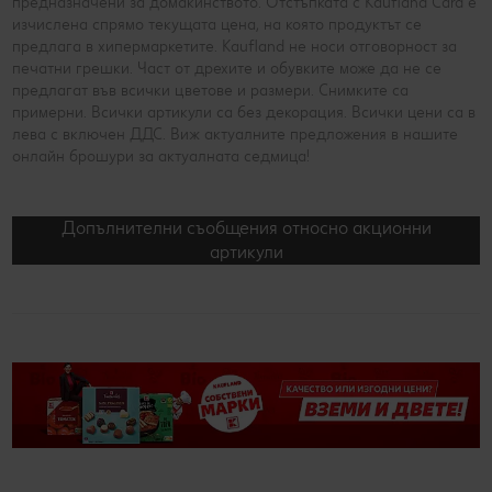
предназначени за домакинството. Отстъпката с Kaufland Card e
изчислена спрямо текущата цена, на която продуктът се
предлага в хипермаркетите. Kaufland не носи отговорност за
печатни грешки. Част от дрехите и обувките може да не се
предлагат във всички цветове и размери. Снимките са
примерни. Всички артикули са без декорация. Всички цени са в
лева с включен ДДС. Виж актуалните предложения в нашите
онлайн брошури за актуалната седмица!
Допълнителни съобщения относно акционни
артикули