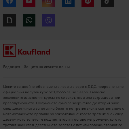
Facebook
YouTube
Instagram
LinkedIn
Pinterest
Tiktok
Giphy
WhatsApp
Viber
Редакция
Защита на личните данни
Цените са двойно обозначени в лева и в евро с ДДС, приравнени по
официалния валутен курс от 1,95583 лв. за 1 евро. Съгласно
законовите изисквания курсът не се закръглява или съкращава при
превалутирането. Получената сума се закръглява до втория знак
след десетичната запетая на базата на третия знак в съответствие с
математическото правило за закръгляване: когато третият знак след
десетичната запетая е под пет, вторият остава непроменен; когато
третият знак след десетичната запетая е пет или повече, вторият се