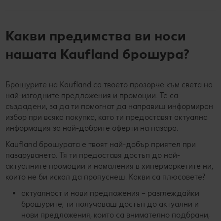
Какви предимства ви носи
нашата Kaufland брошура?
Брошурите на Kaufland са твоето прозорче към света на
най-изгодните предложения и промоции. Те са
създадени, за да ти помогнат да направиш информиран
избор при всяка покупка, като ти предоставят актуална
информация за най-добрите оферти на пазара.
Kaufland брошурата е твоят най-добър приятел при
пазаруването. Тя ти предоставя достъп до най-
актуалните промоции и намаления в хипермаркетите ни,
които не би искал да пропуснеш. Какви са плюсовете?
актуалност и нови предложения – разглеждайки
брошурите, ти получаваш достъп до актуални и
нови предложения, които са внимателно подбрани,