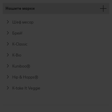
Нашите марки
Шеф месар
Брей!
K-Classic
K-Bio
Kuniboo®
Hip & Hopps®
K-take It Veggie