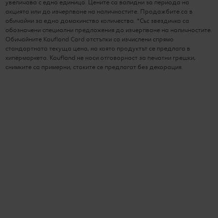
увеличава с една единица. Цените са валидни за периода на
акцията или до изчерпване на наличностите. Продажбите са в
обичайни за едно домакинство количества. *Със звездичка са
обозначени специални предложения до изчерпване на наличностите.
Обичайните Kaufland Card отстъпки са изчислени спрямо
стандартната текуща цена, на която продуктът се предлага в
хипермаркета. Kaufland не носи отговорност за печатни грешки,
снимките са примерни, стоките се предлагат без декорация.