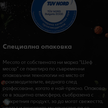
Специална опаковка
Месото от собствената ни марка "Шеф
месар" се пакетира по съвременни
опаковъчни технологии на място от
производителите, веднага след
разфасоване, когато е най-прясно. Опакова
се в защитна атмосфера, съобразена с
конкретния продукт, за да могат свежестта,
цветът и вкусовите му качества да се