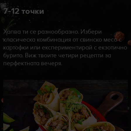
7-12 точки
Хапва ти се разнообразно. Избери
класическа комбинация от свинско месо с
картофки или експериментирай с екзотично
бурито. Виж твоите четири рецепти за
перфектната вечеря.