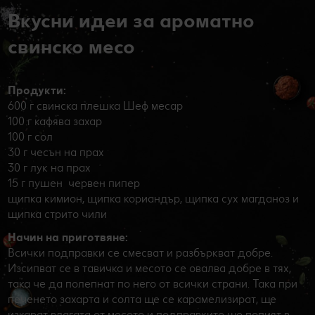
Вкусни идеи за ароматно
свинско месо
Продукти:
600 г свинска плешка Шеф месар
100 г кафява захар
100 г сол
30 г чесън на прах
30 г лук на прах
15 г пушен червен пипер
щипка кимион, щипка кориандър, щипка сух магданоз и
щипка стрито чили
Начин на приготвяне:
Всички подправки се смесват и разбъркват добре.
Изсипват се в тавичка и месото се овалва добре в тях,
така че да полепнат по него от всички страни. Така при
печенето захарта и солта ще се карамелизират, ще
изкарат влагата от месото и подправките ще попият в