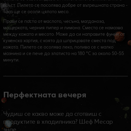
пръст. Пилето се посолява добре от вътрешната страна -
така ще се осоли цялото месо.
Прави се паста от маслото, чесъна, магданоза,
мащерката, черния пипер и лимона. Сместа се намазва
между кожата и месото. Може да си направите фуния от
кухенска хартия, с която да шприцовате сместа под
кожата. Пилето се осолява леко, полива се с малко
мазнина и се пече до златисто на 180 °C за около 50-55
минути.
Перфектната вечеря
Чудиш се какво може да сготвиш с
продуктите в хладилника? Шеф Месар
знае.