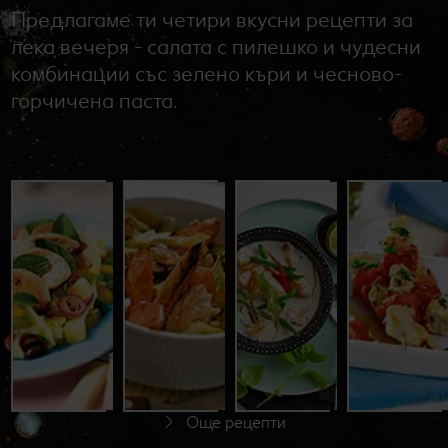
Предлагаме ти четири вкусни рецепти за
лека вечеря - салата с пилешко и чудесни
комбинации със зелено къри и чесново-
горчичена паста.
Зелева
Задушено
Пилешко
салата с
пиле с
със зелено
пилешко
праз лук
къри
филе
До 60 минути
До 30 минути
До 60 минути
Начинаещи
Начинаещи
Начинаещи
С видео
Още рецепти