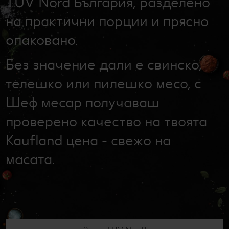
TÜV Nord България, разделено
Лексикон на свежестта
Услуги
Съвети от кухнята
на практични порции и прясно
опаковано.
Ние сме семейство
Развлечения, отдих и свободно време
Без значение дали е свинско,
телешко или пилешко месо, с
Шеф месар получаваш
проверено качество на твоята
Kaufland цена - свежо на
масата.