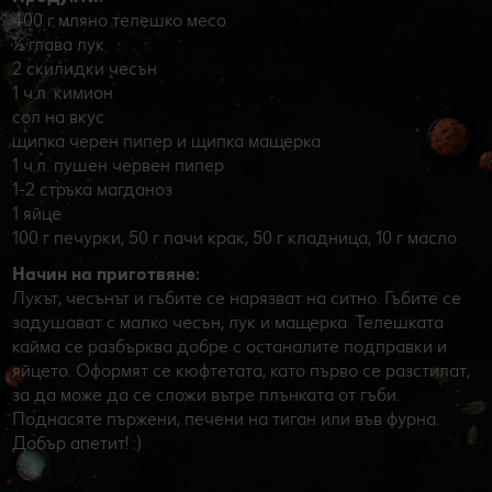
400 г мляно телешко месо
½ глава лук
2 скилидки чесън
1 ч.л. кимион
сол на вкус
щипка черен пипер и щипка мащерка
1 ч.л. пушен червен пипер
1-2 стръка магданоз
1 яйце
100 г печурки, 50 г пачи крак, 50 г кладница, 10 г масло
Начин на приготвяне:
Лукът, чесънът и гъбите се нарязват на ситно. Гъбите се
задушават с малко чесън, лук и мащерка. Телешката
кайма се разбърква добре с останалите подправки и
яйцето. Оформят се кюфтетата, като първо се разстилат,
за да може да се сложи вътре плънката от гъби.
Поднасяте пържени, печени на тиган или във фурна.
Добър апетит! :)