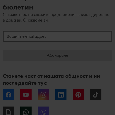
бюлетин
С нюзлетъра ни свежите предложения влизат директно
в дома ви. Очакваме ви.
Вашият e-mail адрес
Абониране
Станете част от нашата общност и ни
последвайте тук:
Facebook
YouTube
Instagram
LinkedIn
Pinterest
Tiktok
Giphy
WhatsApp
Viber