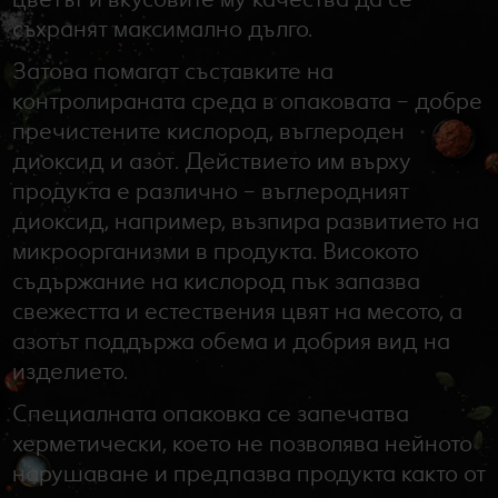
съхранят максимално дълго.
Затова помагат съставките на
контролираната среда в опаковата – добре
пречистените кислород, въглероден
диоксид и азот. Действието им върху
продукта е различно – въглеродният
диоксид, например, възпира развитието на
микроорганизми в продукта. Високото
съдържание на кислород пък запазва
свежестта и естествения цвят на месото, а
азотът поддържа обема и добрия вид на
изделието.
Специалната опаковка се запечатва
херметически, което не позволява нейното
нарушаване и предпазва продукта както от