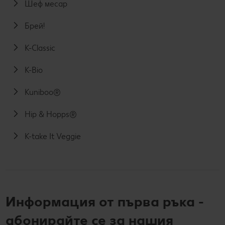
Шеф месар
Брей!
K-Classic
K-Bio
Kuniboo®
Hip & Hopps®
K-take It Veggie
Информация от първа ръка -
абонирайте се за нашия