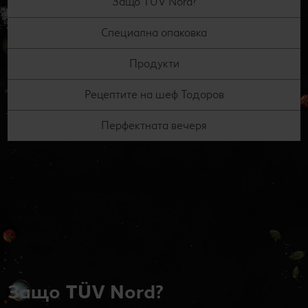
Защо TÜV Nord?
Специална опаковка
Продукти
Рецептите на шеф Тодоров
Перфектната вечеря
Защо TÜV Nord?