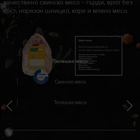
качествено свинско месо – гърди, врат без
кост, нарязан шницел, каре и мляно месо.
Пилешко месо
Свинско месо
Телешко месо