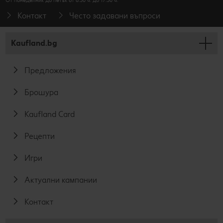
От понеделник до петък от 8.30 ч. до 17.30 ч.
Контакт
Често задавани въпроси
Kaufland.bg
Предложения
Брошура
Kaufland Card
Рецепти
Игри
Актуални кампании
Контакт