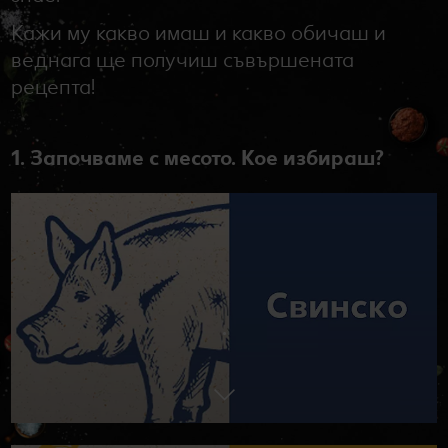
Кажи му какво имаш и какво обичаш и
веднага ще получиш съвършената
рецепта!
1. Започваме с месото. Кое избираш?
.