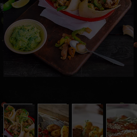
Бурито със
Свински
Кюфтенца
свинско и
котлети по
от кайма с
авокадо
гръцки
пикантни
картофки