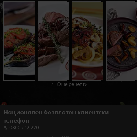
Пълнени
Телешки
Пълнено
патладжани
стек с
телешко
с телешко
винен сос
филе с лук
До 60 минути
До 60 минути
До 60 минути
Начинаещи
Напреднали
Начинаещи
Още рецепти
Национален безплатен клиентски
телефон
0800 / 12 220