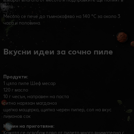
него.
Месото се пече до тъмнокафяво на 140 °C за около 3
часа и половина.
Вкусни идеи за сочно пиле
Продукти:
1 цяло пиле Шеф месар
120 г масло
10 г чесън, направен на паста
ситно нарязан магданоз
щипка мащерка, щипка черен пипер, сол на вкус
лимонов сок
Начин на приготвяне:
Кожата се освобождава от пилето много внимателно с