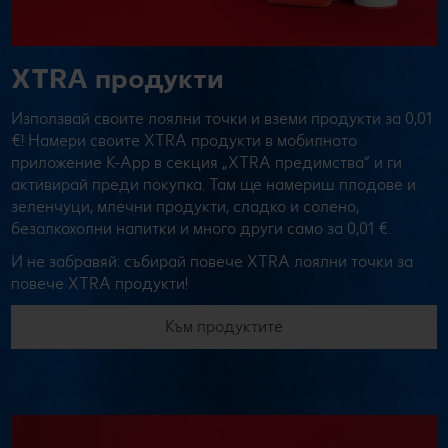
XTRA продукти
Използвай своите лоялни точки и вземи продукти за 0,01
€! Намери своите XTRA продукти в мобилното
приложение К-App в секция „XTRA предимства“ и ги
активирай преди покупка. Там ще намериш плодове и
зеленчуци, млечни продукти, сладко и солено,
безалкохолни напитки и много други само за 0,01 €.
И не забравяй: събирай повече XTRA лоялни точки за
повече XTRA продукти!
Към продуктите