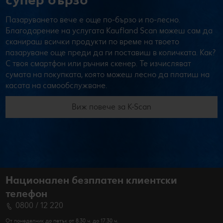
Пазаруването вече е още по-бързо и по-лесно.
Благодарение на услугата Kaufland Scan можеш сам да
сканираш всички продукти по време на твоето
пазаруване още преди да ги поставиш в количката. Как?
С твоя смартфон или ръчния скенер. Те изчисляват
сумата на покупката, която можеш лесно да платиш на
касата на самообслужване.
Виж повече за K-Scan
Национален безплатен клиентски
телефон
0800 / 12 220
От понеделник до петък от 8.30 ч. до 17.30 ч.