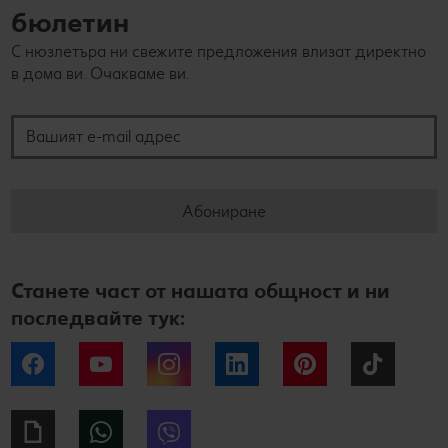
бюлетин
С нюзлетъра ни свежите предложения влизат директно
в дома ви. Очакваме ви.
Вашият e-mail адрес
Абониране
Станете част от нашата общност и ни
последвайте тук:
Facebook
YouTube
Instagram
LinkedIn
Pinterest
Tiktok
Giphy
WhatsApp
Viber