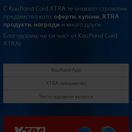
Колелото на наградите
С Kaufland Card XTRA те очакват страхотни
Лексикон на свежестта
Услуги
Съвети от кухнята
предимства като:
оферти
,
купони
,
XTRA
Ние сме семейство
Развлечения, отдих и свободно време
продукти
,
награди
и много други.
Благодарим, че си част от Kaufland Card
XTRA!
Kaufland-App
XTRA предимства
Често задавани въпроси