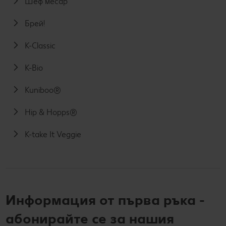
Шеф месар
Брей!
K-Classic
K-Bio
Kuniboo®
Hip & Hopps®
K-take It Veggie
Информация от първа ръка -
абонирайте се за нашия