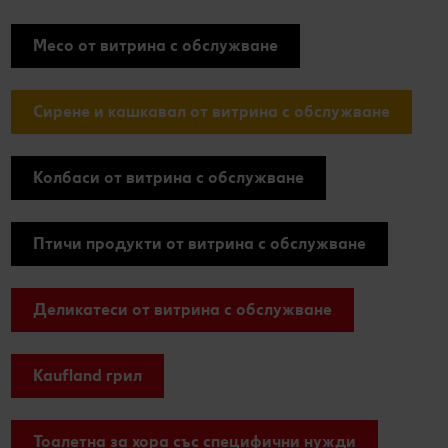
Месо от витрина с обслужване
Сирене и кашкавал от витрина с обслужване
Колбаси от витрина с обслужване
Птичи продукти от витрина с обслужване
Деликатеси от витрина с обслужване
Kaufland грил
Тоалетна за хора със специфични нужди