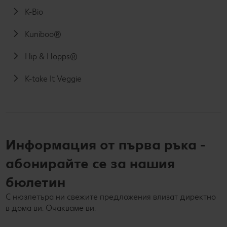
K-Bio
Kuniboo®
Hip & Hopps®
K-take It Veggie
Информация от първа ръка -
абонирайте се за нашия
бюлетин
С нюзлетъра ни свежите предложения влизат директно
в дома ви. Очакваме ви.
Вашият e-mail адрес