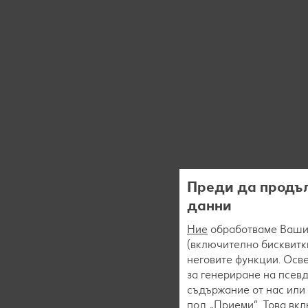
Преди да продъл
данни
Ние
обработваме Вашит
(включително бисквитки
неговите функции. Осве
за генериране на псев
съдържание от нас или 
под „Приеми“. Това вк