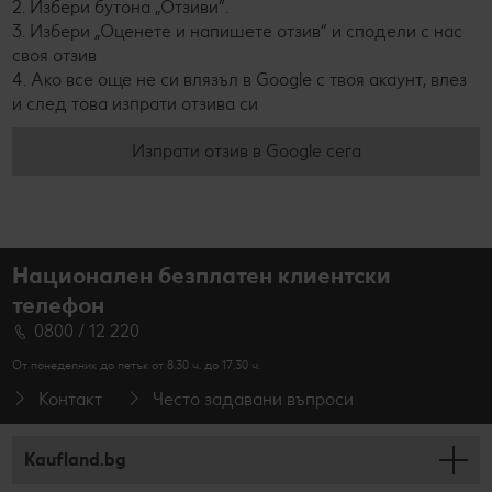
2. Избери бутона „Отзиви“.
3. Избери „Оценете и напишете отзив“ и сподели с нас
своя отзив
4. Ако все още не си влязъл в Google с твоя акаунт, влез
и след това изпрати отзива си
Изпрати отзив в Google сега
Национален безплатен клиентски
телефон
0800 / 12 220
От понеделник до петък от 8.30 ч. до 17.30 ч.
Контакт
Често задавани въпроси
Kaufland.bg