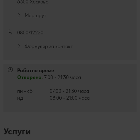
6300 Хасково
Лексикон на свежестта
Услуги
Съвети от кухнята
Маршрут
Ние сме семейство
Развлечения, отдих и свободно време
0800/12220
Формуляр за контакт
Работно време
Отворено.
7:00 - 21:30 часа
пн - сб:
07:00 - 21:30 часа
нд:
08:00 - 21:00 часа
Услуги