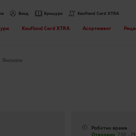
не
Вход
Брошури
Kaufland Card XTRA
ури
Kaufland Card XTRA
Асортимент
Реце
Спестявай с XTRA
Нашите марки
Търс
партньорски отстъпки
Други марки
Кули
Филиали
XTRA купони
Свежест и качество
Kaufland Scan
Още от асортимента
Пазарувай в Kaufland и
можеш да спечелиш JBL
Лексикон на свежестта
награди
Колелото на наградите
Работно време
Отворено.
7:00 - 2