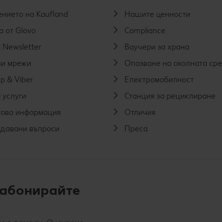
нието на Kaufland
Нашите ценности
а от Glovo
Compliance
 Newsletter
Ваучери за храна
и мрежи
Опазване на околната ср
p & Viber
Електромобилност
 услуги
Станция за рециклиране
ова информация
Отличия
адавани въпроси
Преса
 абонирайте