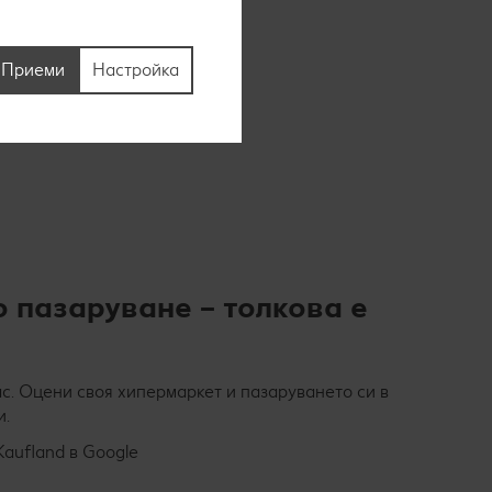
Приеми
Настройка
о пазаруване – толкова е
с. Оцени своя хипермаркет и пазаруването си в
и.
Kaufland в Google