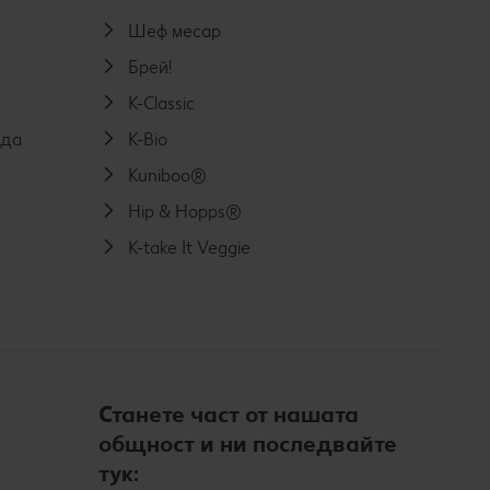
Шеф месар
Брей!
K-Classic
еда
K-Bio
Kuniboo®
Hip & Hopps®
K-take It Veggie
Станете част от нашата
общност и ни последвайте
тук: