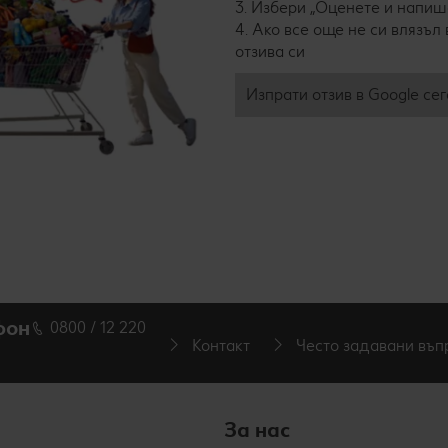
3. Избери „Оценете и напише
4. Ако все още не си влязъл 
отзива си
Изпрати отзив в Google сег
фон
0800 / 12 220
Контакт
Често задавани въп
За нас