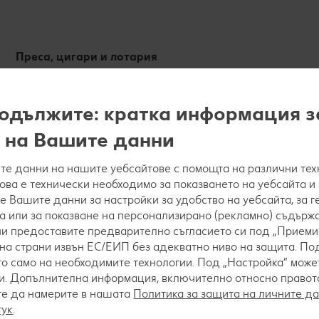
Преса, цигари и лотария
одължите: кратка информация з
 на Вашите данни
е данни на нашите уебсайтове с помощта на различни тех
това е технически необходимо за показването на уебсайта и
е Вашите данни за настройки за удобство на уебсайта, за 
а или за показване на персонализирано (рекламно) съдържа
 ни предоставите предварително съгласието си под „Приеми“
на страни извън ЕС/ЕИП без адекватно ниво на защита. Под
о само на необходимите технологии. Под „Настройка“ мож
. Допълнителна информация, включително относно правото 
те да намерите в нашата
Политика за защита на личните д
тук
.