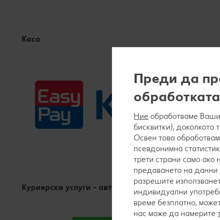
Каса
Преди да пр
обработката
Ние
обработваме Вашит
бисквитки), доколкото 
Освен това обработвам
псевдонимна статистик
трети страни само ако
предаването на данни 
разрешите използванет
Куриерски услуги – автомат
индивидуални употреби
време безплатно, може
нас може да намерите