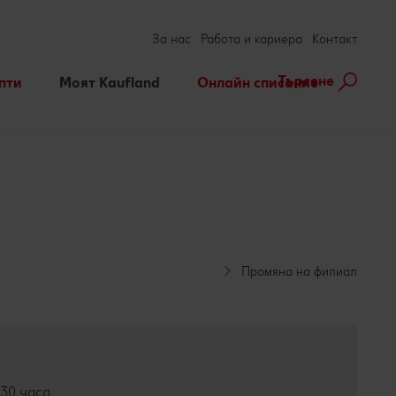
За нас
Работа и кариера
Контакт
Търсене
пти
Моят Kaufland
Онлайн списание
ене на рецепта
Игри
За духа и тялото
нарни теми
Актуални кампании
Съвети от кухнята
Услуги
Развлечения, отдих и
свободно време
Ние сме семейство
Промяна на филиал
1:30 часа