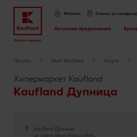
Филиал:
Списък за пазарува
Меню
Актуални предложения
Брош
Всички оферти
Премини към
Kaufland Card XTRA оферти
Начало
Моят Kaufland
Услуги
Основно съдържание
Допълнителни предложения
Хипермаркет Kaufland
Футър
Kaufland Дупница
Sticky side bar
Kaufland Дупница
ул. Свети Иван Рилски 96А