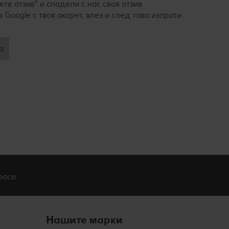
те отзив“ и сподели с нас своя отзив
в Google с твоя акаунт, влез и след това изпрати
а
роси
Нашите марки