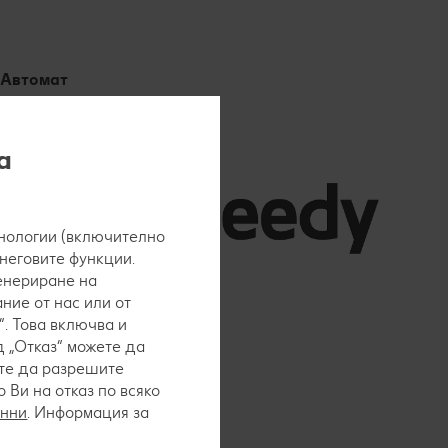
Автомат
а
нологии (включително
 неговите функции.
генериране на
ние от нас или от
. Това включва и
 „Отказ“ можете да
ете да разрешите
Ви на отказ по всяко
анни
. Информация за