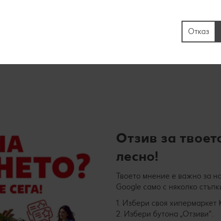
Отказ
Отзив за твоет
лесно!
Твоето мнение е важно за на
Google само с няколко стъпк
1. Избери своя хипермаркет 
2. Избери бутона „Отзиви“.