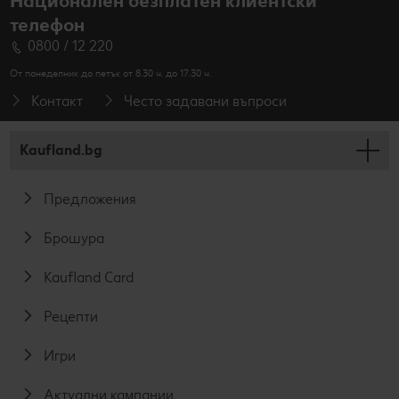
Национален безплатен клиентски
телефон
0800 / 12 220
От понеделник до петък от 8.30 ч. до 17.30 ч.
Контакт
Често задавани въпроси
Kaufland.bg
Предложения
Брошура
Kaufland Card
Рецепти
Игри
Актуални кампании