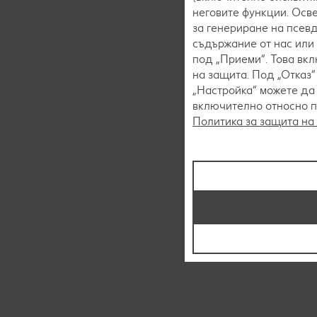
неговите функции. Осве
за генериране на псев
съдържание от нас или 
под „Приеми“. Това вк
на защита. Под „Отказ
„Настройка“ можете да
включително относно пр
Политика за защита на