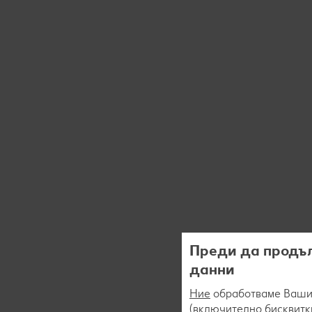
Преди да продъл
данни
Ние
обработваме Вашит
(включително бисквитки