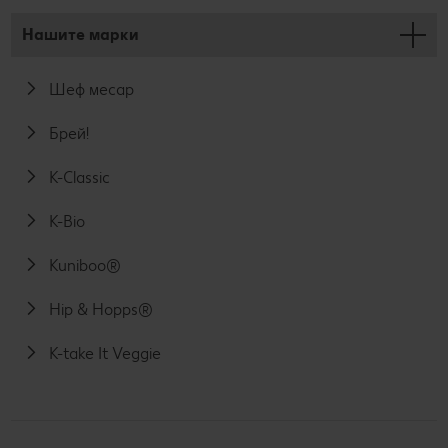
Нашите марки
Шеф месар
Брей!
K-Classic
K-Bio
Kuniboo®
Hip & Hopps®
K-take It Veggie