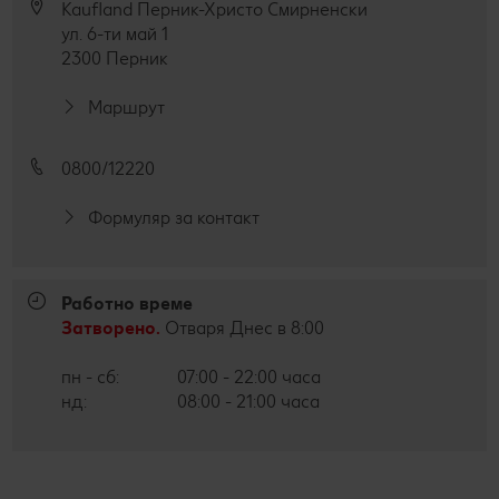
Kaufland Перник-Христо Смирненски
ул. 6-ти май 1
Лексикон на свежестта
Услуги
Съвети от кухнята
2300 Перник
Ние сме семейство
Развлечения, отдих и свободно време
Маршрут
0800/12220
Формуляр за контакт
Работно време
Затворено.
Отваря Днес в 8:00
пн - сб:
07:00 - 22:00 часа
нд:
08:00 - 21:00 часа