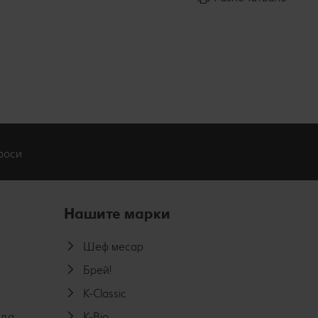
роси
Нашите марки
Шеф месар
Брей!
K-Classic
еда
K-Bio