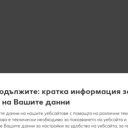
одължите: кратка информация з
 на Вашите данни
е данни на нашите уебсайтове с помощта на различни тех
това е технически необходимо за показването на уебсайта и
е Вашите данни за настройки за удобство на уебсайта, за 