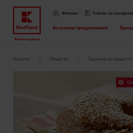
Филиал:
Списък за пазарува
Меню
Актуални предложения
Брош
Всички оферти
Премини към
Kaufland Card XTRA оферти
Начало
Рецепти
Търсене на рецепта
Основно съдържание
Допълнителни предложения
Сп
Футър
Sticky side bar