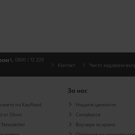
фон
0800 / 12 220
Контакт
Често задавани въп
За нас
нието на Kaufland
Нашите ценности
а от Glovo
Compliance
 Newsletter
Ваучери за храна
и мрежи
Опазване на околната ср