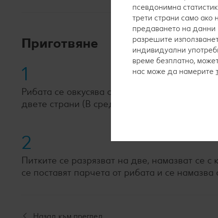
псевдонимна статистик
трети страни само ако
предаването на данни 
Приготвяне
разрешите използванет
индивидуални употреби
време безплатно, може
1
нас може да намерите
Рибата се овкусява със сол, черен пипер и ма
двете страни (В средата трябва да остане ро
2
Питките се разрязват на две, намазват се с 
се поставят парчета от рибата и се намазва с
Назад към преглед