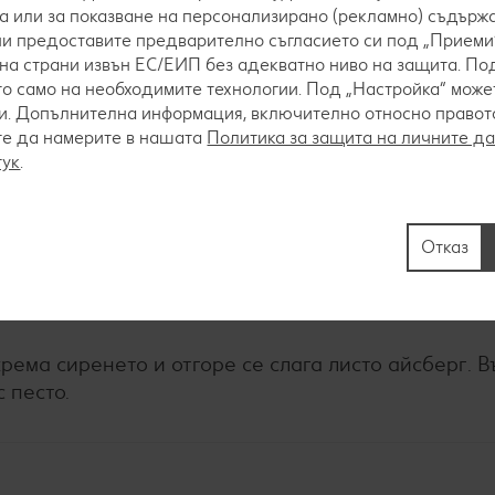
а или за показване на персонализирано (рекламно) съдържа
 ни предоставите предварително съгласието си под „Приеми“
на страни извън ЕС/ЕИП без адекватно ниво на защита. Под
о само на необходимите технологии. Под „Настройка“ мож
. Допълнителна информация, включително относно правото 
те да намерите в нашата
Политика за защита на личните д
тук
.
слиново масло, и се запича в силно загрят грил т
зова). След това рибата се нарязва на тънки резе
Отказ
крема сиренето и отгоре се слага листо айсберг. В
 песто.