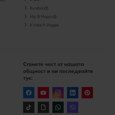
Kuniboo®
Hip & Hopps®
K-take It Veggie
Станете част от нашата
общност и ни последвайте
тук:
Facebook
YouTube
Instagram
LinkedIn
Pinterest
Tiktok
Giphy
WhatsApp
Viber