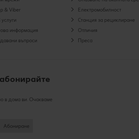
p & Viber
Електромобилност
 услуги
Станция за рециклиране
ова информация
Отличия
адавани въпроси
Преса
 абонирайте
о в дома ви. Очакваме
Абониране