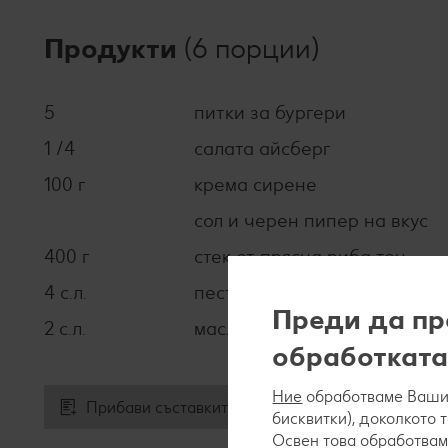
Продукти
(6 порции)
5
питки за бургери
1 /4
салата айсберг
100 г
крема сирене
сол и черен пипер на вкус
400 г
стек от прясна риба тон
4 с.л.
песто
Преди да пр
2 с.л.
маслиново масло
обработката
Ние
обработваме Вашит
Прибави съставките към списъка за пазаруване
бисквитки), доколкото 
Освен това обработвам