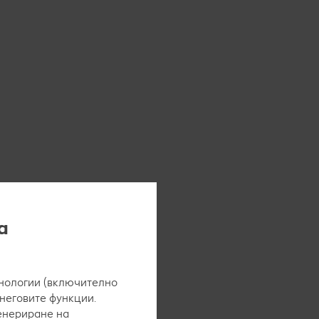
а
нологии (включително
 неговите функции.
генериране на