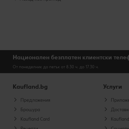
Национален безплатен клиентски теле
От понеделник до петък от 8.30 ч. до 17.30 ч.
Kaufland.bg
Услуги
Предложения
Приложе
Брошура
Доставк
Kaufland Card
Kaufland
Рецепти
Социалн