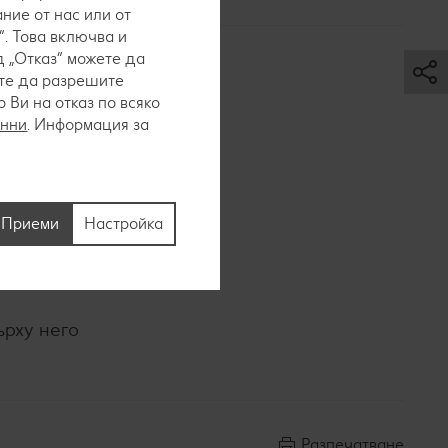
ние от нас или от
. Това включва и
 „Отказ“ можете да
ете да разрешите
Ви на отказ по всяко
анни
. Информация за
иган от
ни.
Приеми
Настройка
ърху него
Разпечатване