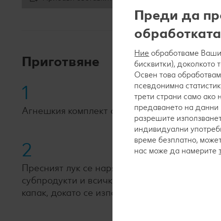
Преди да пр
обработката
Ние
обработваме Вашит
Приготвяне
бисквитки), доколкото 
Освен това обработвам
псевдонимна статистик
1
трети страни само ако
предаването на данни 
Агнешкия комплект сварява, оставя се да се 
разрешите използванет
индивидуални употреби
време безплатно, може
2
нас може да намерите
Пресният лук се нарязва на ситно и се запъ
субпродукти и всичко се запържва. Налива се
капак, докато се изпари.