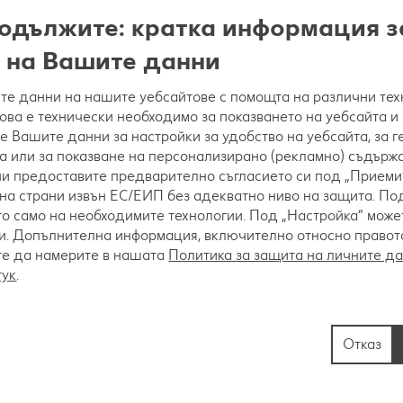
одължите: кратка информация з
 на Вашите данни
е данни на нашите уебсайтове с помощта на различни тех
това е технически необходимо за показването на уебсайта и
е Вашите данни за настройки за удобство на уебсайта, за 
а или за показване на персонализирано (рекламно) съдържа
 ни предоставите предварително съгласието си под „Приеми“
на страни извън ЕС/ЕИП без адекватно ниво на защита. Под
охлади и се нарязва на кубчета.
о само на необходимите технологии. Под „Настройка“ мож
. Допълнителна информация, включително относно правото 
те да намерите в нашата
Политика за защита на личните д
тук
.
ржва в сгорещения зехтин. Прибавят се нарязанит
 бялото вино и се оставя да къкри около 10 минут
Отказ