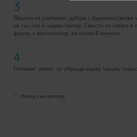
3
Яйцата се разбиват добре с бъркалка (може и
се със сол и черен пипер. Сместа се сипва в т
фурна, с вентилатор, за около 8 минути.
4
Готовият омлет се обръща върху чиния, поръс
Назад към преглед