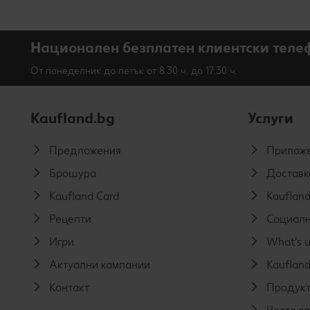
Национален безплатен клиентски теле
От понеделник до петък от 8.30 ч. до 17.30 ч.
Kaufland.bg
Услуги
Предложения
Приложе
Брошура
Доставк
Kaufland Card
Kaufland
Рецепти
Социалн
Игри
What's u
Актуални кампании
Kaufland
Контакт
Продукт