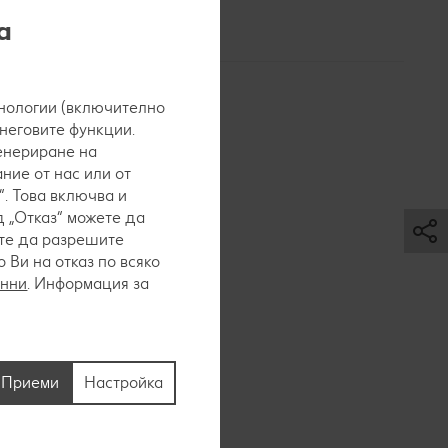
а
нологии (включително
 неговите функции.
генериране на
ние от нас или от
. Това включва и
 „Отказ“ можете да
ете да разрешите
Ви на отказ по всяко
анни
. Информация за
е
и, под
Приеми
Настройка