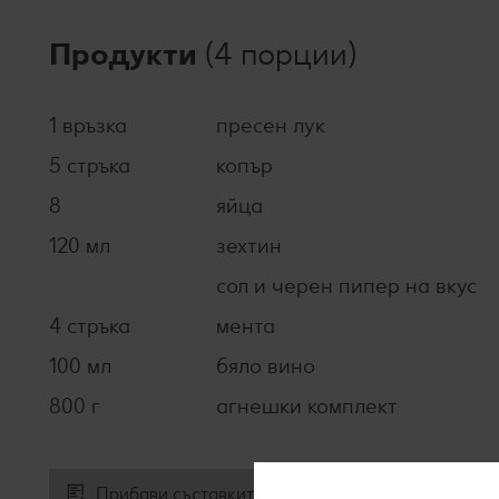
Продукти
(4 порции)
1 връзка
пресен лук
5 стръка
копър
8
яйца
120 мл
зехтин
сол и черен пипер на вкус
4 стръка
мента
100 мл
бяло вино
800 г
агнешки комплект
Прибави съставките към списъка за пазаруване