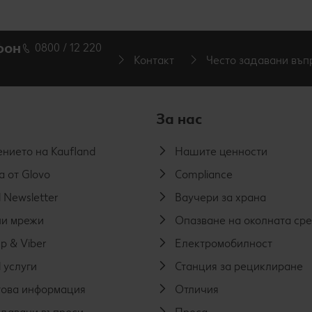
фон
0800 / 12 220
Контакт
Често задавани въп
За нас
нието на Kaufland
Нашите ценности
а от Glovo
Compliance
 Newsletter
Ваучери за храна
и мрежи
Опазване на околната ср
p & Viber
Електромобилност
 услуги
Станция за рециклиране
ова информация
Отличия