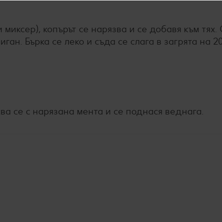
 миксер), копърът се нарязва и се добавя към тях.
иган. Бърка се леко и съда се слага в загрята на 2
ва се с нарязана мента и се поднася веднага.