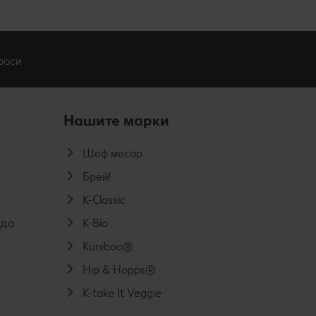
роси
Нашите марки
Шеф месар
Брей!
K-Classic
еда
K-Bio
Kuniboo®
Hip & Hopps®
K-take It Veggie