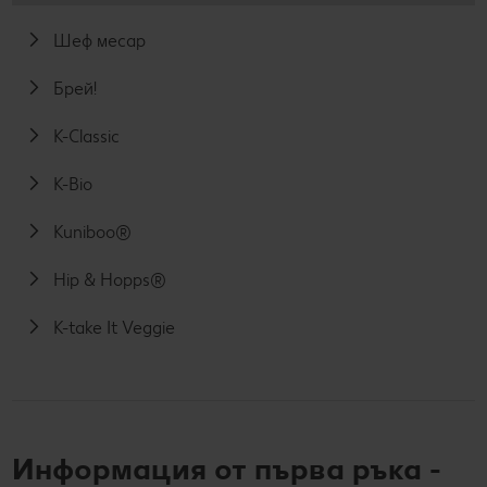
Шеф месар
Брей!
K-Classic
K-Bio
Kuniboo®
Hip & Hopps®
K-take It Veggie
Информация от първа ръка -