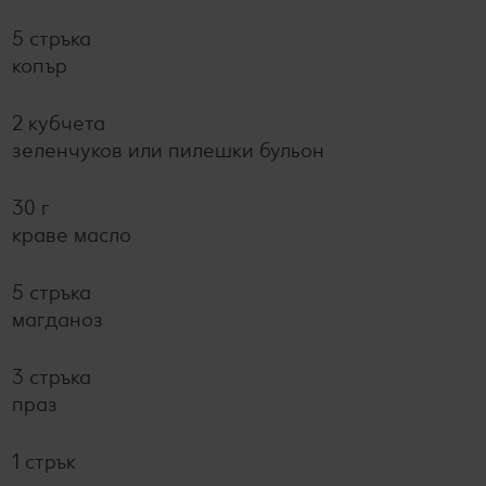
5 стръка
копър
2 кубчета
зеленчуков или пилешки бульон
30 г
краве масло
5 стръка
магданоз
3 стръка
праз
1 стрък