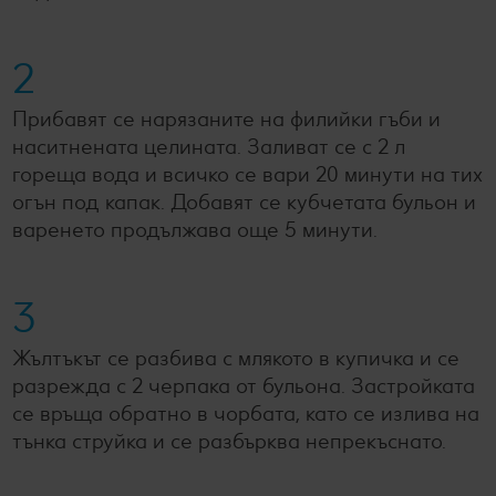
2
Прибавят се нарязаните на филийки гъби и
наситнената целината. Заливат се с 2 л
гореща вода и всичко се вари 20 минути на тих
огън под капак. Добавят се кубчетата бульон и
варенето продължава още 5 минути.
3
Жълтъкът се разбива с млякото в купичка и се
разрежда с 2 черпака от бульона. Застройката
се връща обратно в чорбата, като се излива на
тънка струйка и се разбърква непрекъснато.