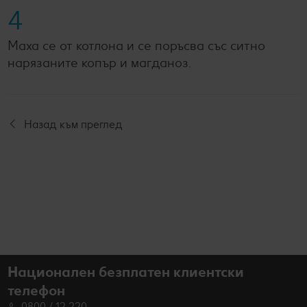
4
Маха се от котлона и се поръсва със ситно
нарязаните копър и магданоз.
Назад към преглед
Национален безплатен клиентски
телефон
0800 / 12 220