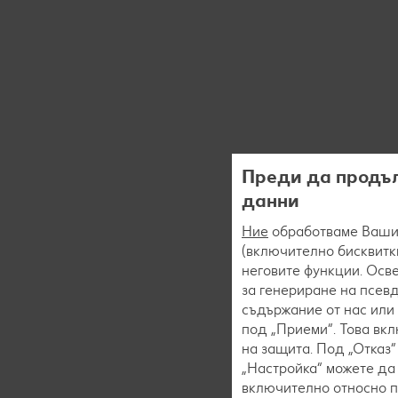
Преди да продъл
данни
Ние
обработваме Вашит
(включително бисквитки
неговите функции. Осве
за генериране на псев
съдържание от нас или 
под „Приеми“. Това вк
на защита. Под „Отказ
„Настройка“ можете да
включително относно пр