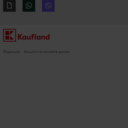
Giphy
WhatsApp
Viber
Редакция
Защита на личните данни