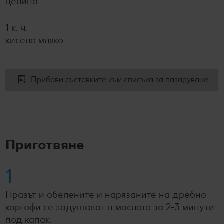
целина
1 к. ч.
кисело мляко
Прибави съставките към списъка за пазаруване
Приготвяне
1
Празът и обелените и нарязаните на дребно
картофи се задушават в маслото за 2-3 минути
под капак.