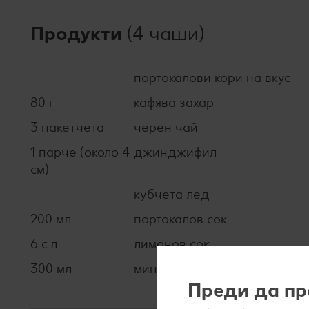
Продукти
(4 чаши)
портокалови кори на вкус
80 г
кафява захар
3 пакетчета
черен чай
1 парче (около 4
джинджифил
см)
кубчета лед
200 мл
портокалов сок
6 с.л.
лимонов сок
300 мл
минерална вода
Преди да пр