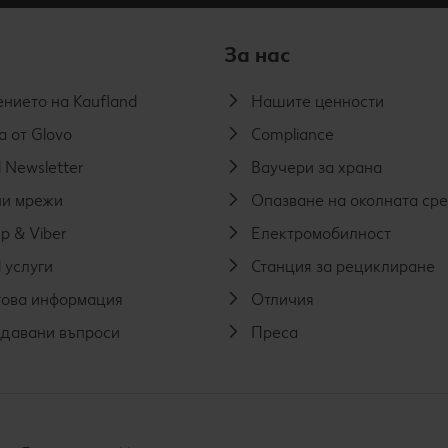
За нас
нието на Kaufland
Нашите ценности
а от Glovo
Compliance
 Newsletter
Ваучери за храна
и мрежи
Опазване на околната ср
p & Viber
Електромобилност
 услуги
Станция за рециклиране
ова информация
Отличия
адавани въпроси
Преса