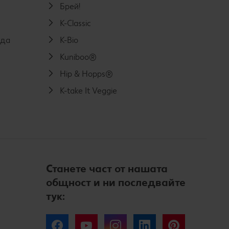
Брей!
K-Classic
еда
K-Bio
Kuniboo®
Hip & Hopps®
K-take It Veggie
Станете част от нашата
общност и ни последвайте
тук:
Facebook
YouTube
Instagram
LinkedIn
Pinterest