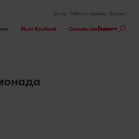
За нас
Работа и кариера
Контакт
Търсене
пти
Моят Kaufland
Онлайн списание
ене на рецепта
Игри
За духа и тялото
нарни теми
Актуални кампании
Съвети от кухнята
Услуги
Развлечения, отдих и
свободно време
монада
Ние сме семейство
ebook
terest