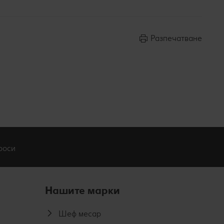
Разпечатване
роси
Нашите марки
Шеф месар