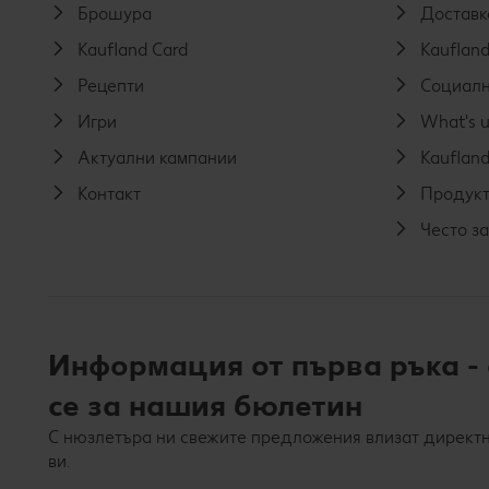
Брошура
Доставк
Kaufland Card
Kaufland
Рецепти
Социалн
Игри
What's u
Актуални кампании
Kaufland
Контакт
Продукт
Често з
Информация от първа ръка -
се за нашия бюлетин
С нюзлетъра ни свежите предложения влизат директн
ви.