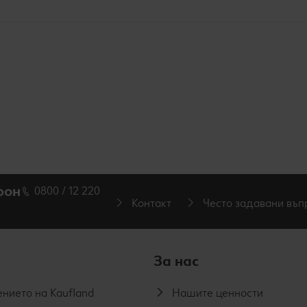
фон
0800 / 12 220
Контакт
Често задавани въп
За нас
нието на Kaufland
Нашите ценности