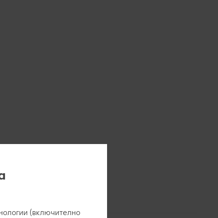
а
нологии (включително