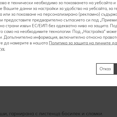
това е технически необходимо за показването на уебсайта и
е Вашите данни за настройки за удобство на уебсайта, за 
а или за показване на персонализирано (рекламно) съдържа
 ни предоставите предварително съгласието си под „Приеми“
на страни извън ЕС/ЕИП без адекватно ниво на защита. Под
о само на необходимите технологии. Под „Настройка“ мож
. Допълнителна информация, включително относно правото 
моновия сок се оставя да заври и се вари около 8 
те да намерите в нашата
Политика за защита на личните д
тавя да се охлади.
тук
.
Отказ
де или се пюрира, след което се поставя с кубчет
 и се допълва с вода.
ши, гарнирана с листенца босилек и сламки.