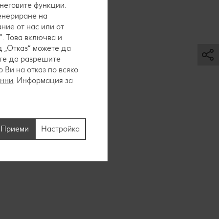
 неговите функции.
генериране на
ние от нас или от
. Това включва и
 „Отказ“ можете да
ете да разрешите
Ви на отказ по всяко
до 10
анни
. Информация за
Приеми
Настройка
а лед в