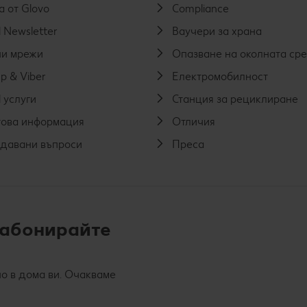
а от Glovo
Compliance
 Newsletter
Ваучери за храна
и мрежи
Опазване на околната ср
p & Viber
Електромобилност
 услуги
Станция за рециклиране
ова информация
Отличия
адавани въпроси
Преса
 абонирайте
о в дома ви. Очакваме