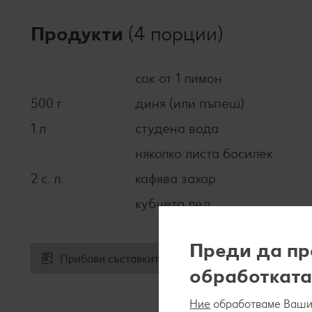
Продукти
(4 порции)
сок от 1 лимон
500 г
диня (или пъпеш)
1 л
студена вода
няколко листа босилек
2 с. л.
кафява захар
кубчета лед
Преди да пр
Прибави съставките към списъка за пазаруване
обработката
Ние
обработваме Вашит