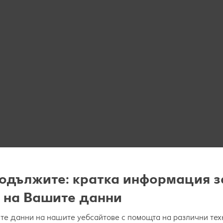
одължите: кратка информация з
 на Вашите данни
е данни на нашите уебсайтове с помощта на различни тех