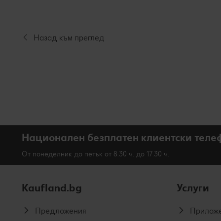
Назад към преглед
Национален безплатен клиентски теле
От понеделник до петък от 8.30 ч. до 17.30 ч.
Kaufland.bg
Услуги
Предложения
Приложе