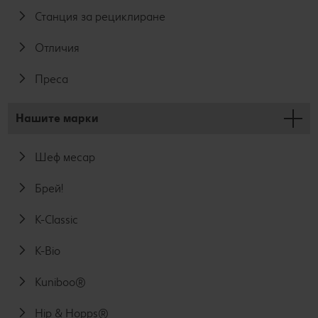
Станция за рециклиране
Отличия
Преса
Нашите марки
Шеф месар
Брей!
K-Classic
K-Bio
Kuniboo®
Hip & Hopps®