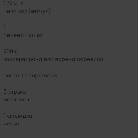
1 /2 ч. л.
чили сос (кетчуп)
1
печена чушка
200 г
консервирана или варена царевица
риган за поръсване
3 стръка
магданоз
1 скилидка
чесън