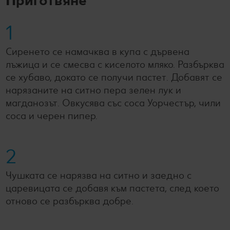
1
Сиренето се намачква в купа с дървена
лъжица и се смесва с киселото мляко. Разбърква
се хубаво, докато се получи пастет. Добавят се
нарязаните на ситно пера зелен лук и
магданозът. Овкусява със соса Уорчестър, чили
соса и черен пипер.
2
Чушката се нарязва на ситно и заедно с
царевицата се добавя към пастета, след което
отново се разбърква добре.