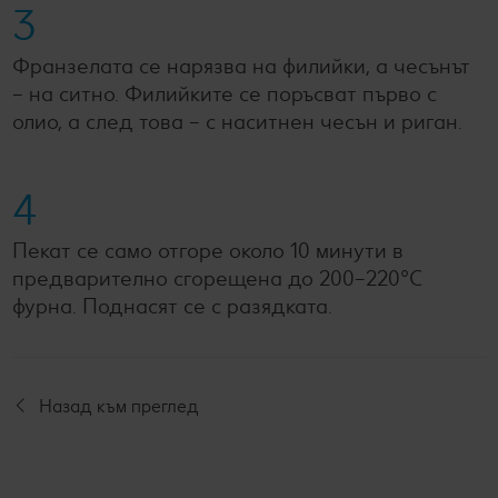
3
Франзелата се нарязва на филийки, а чесънът
– на ситно. Филийките се поръсват първо с
олио, а след това – с наситнен чесън и риган.
4
Пекат се само отгоре около 10 минути в
предварително сгорещена до 200–220°С
фурна. Поднасят се с разядката.
Назад към преглед