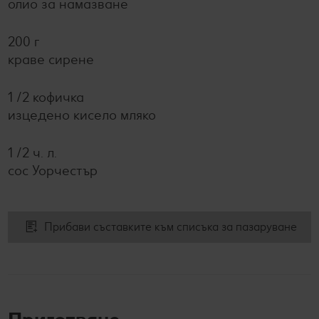
олио за намазване
200 г
краве сирене
1 /2 кофичка
изцедено кисело мляко
1 /2 ч. л.
сос Уорчестър
Прибави съставките към списъка за пазаруване
Приготвяне