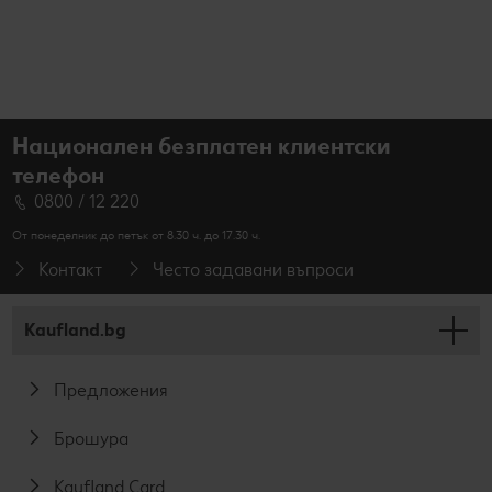
Национален безплатен клиентски
телефон
0800 / 12 220
От понеделник до петък от 8.30 ч. до 17.30 ч.
Контакт
Често задавани въпроси
Kaufland.bg
Предложения
Брошура
Kaufland Card