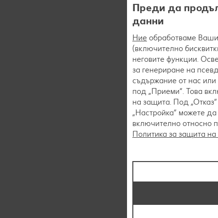
Преди да продъл
данни
Ние
обработваме Вашит
(включително бисквитки
неговите функции. Осве
за генериране на псев
съдържание от нас или 
под „Приеми“. Това вк
на защита. Под „Отказ
„Настройка“ можете да
включително относно пр
Политика за защита на