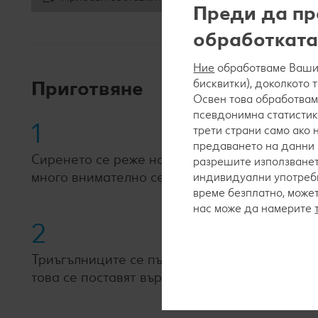
Преди да пр
обработката
Ние
обработваме Вашит
Приготвяне
бисквитки), доколкото 
Освен това обработвам
псевдонимна статистик
1
трети страни само ако
предаването на данни 
Сиренето се реже на еднакви триъгълници, к
разрешите използванет
много внимателно се овалват в галета.
индивидуални употреби
време безплатно, може
нас може да намерите
2
Триъгълниците се пържат до златисто в сгор
това се поставят върху кухненска хартия, за