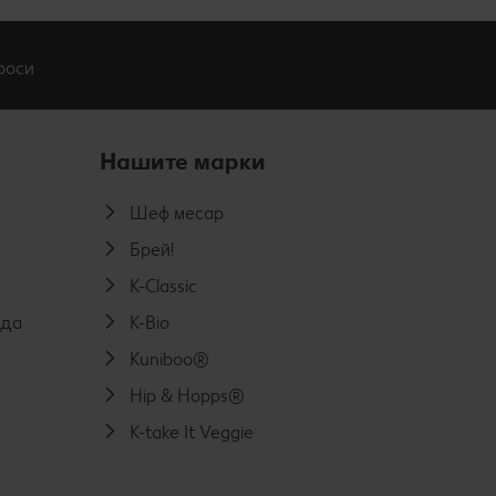
роси
Нашите марки
Шеф месар
Брей!
K-Classic
еда
K-Bio
Kuniboo®
Hip & Hopps®
K-take It Veggie