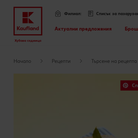
Филиал:
Списък за пазарува
Меню
Актуални предложения
Брош
Всички оферти
Премини към
Kaufland Card XTRA оферти
Начало
Рецепти
Търсене на рецепта
Основно съдържание
Допълнителни предложения
Сп
Футър
Sticky side bar