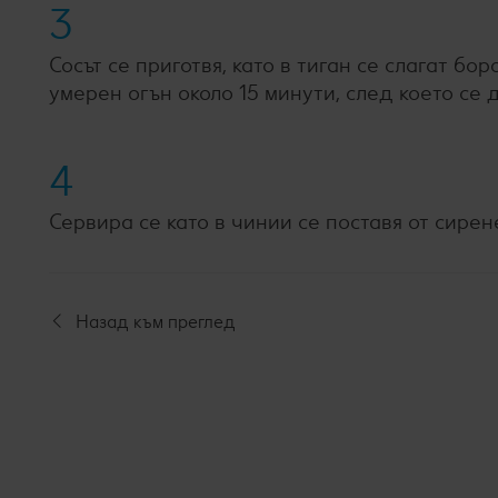
3
Сосът се приготвя, като в тиган се слагат бо
умерен огън около 15 минути, след което се д
4
Сервира се като в чинии се поставя от сирене
Назад към преглед