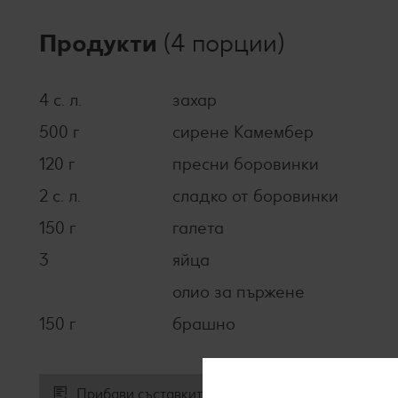
Продукти
(4 порции)
4 с. л.
захар
500 г
сирене Камембер
120 г
пресни боровинки
2 с. л.
сладко от боровинки
150 г
галета
3
яйца
олио за пържене
150 г
брашно
Прибави съставките към списъка за пазаруване