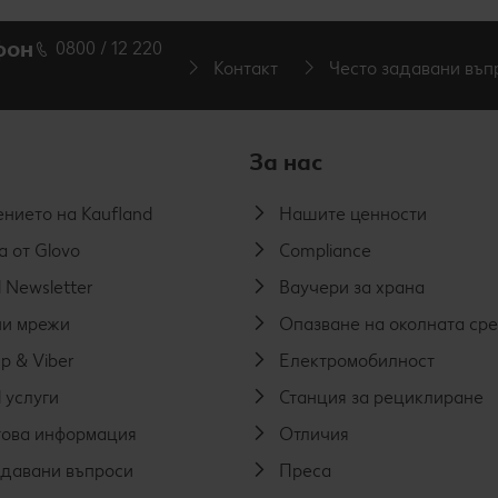
фон
0800 / 12 220
Контакт
Често задавани въп
За нас
нието на Kaufland
Нашите ценности
а от Glovo
Compliance
 Newsletter
Ваучери за храна
и мрежи
Опазване на околната ср
p & Viber
Електромобилност
 услуги
Станция за рециклиране
ова информация
Отличия
адавани въпроси
Преса