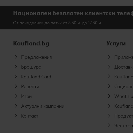
Национален безплатен клиентски теле
От понеделник до петък от 8.30 ч. до 17.30 ч.
Kaufland.bg
Услуги
Предложения
Приложе
Брошура
Доставк
Kaufland Card
Kaufland
Рецепти
Социалн
Игри
What's u
Актуални кампании
Kaufland
Контакт
Продукт
Често з