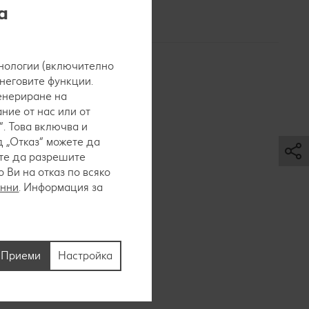
а
нологии (включително
 неговите функции.
генериране на
ние от нас или от
. Това включва и
 „Отказ“ можете да
те яйца и
ете да разрешите
Ви на отказ по всяко
анни
. Информация за
 След
Приеми
Настройка