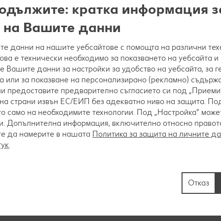
одължите: кратка информация з
 на Вашите данни
е данни на нашите уебсайтове с помощта на различни тех
това е технически необходимо за показването на уебсайта и
е Вашите данни за настройки за удобство на уебсайта, за 
а или за показване на персонализирано (рекламно) съдържа
 ни предоставите предварително съгласието си под „Приеми“
на страни извън ЕС/ЕИП без адекватно ниво на защита. Под
оито се овалват в брашното, потапят се в разбити
о само на необходимите технологии. Под „Настройка“ мож
. Допълнителна информация, включително относно правото 
те да намерите в нашата
Политика за защита на личните д
тук
.
ещено олио на маслена баня за около 3-4 минути.
Отказ
 да се отцедят от излишната мазнина.