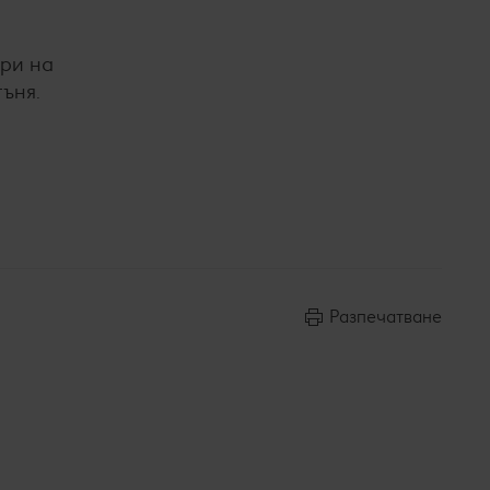
ври на
гъня.
Разпечатване