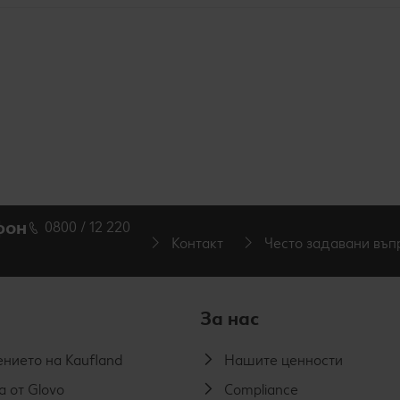
фон
0800 / 12 220
Контакт
Често задавани въп
За нас
нието на Kaufland
Нашите ценности
а от Glovo
Compliance