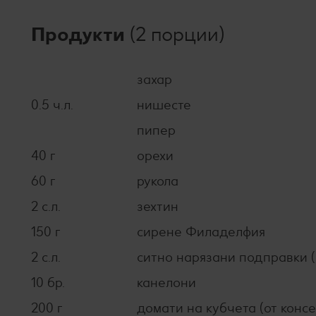
Продукти
(2 порции)
захар
0.5 ч.л.
нишесте
пипер
40 г
орехи
60 г
рукола
2 с.л.
зехтин
150 г
сирене Филаделфия
2 с.л.
ситно нарязани подправки (
10 бр.
канелони
200 г
домати на кубчета (от конс