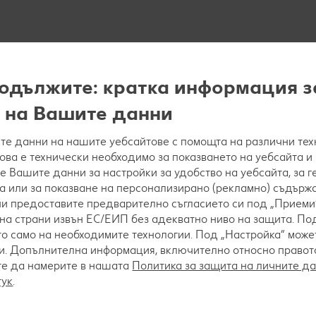
одължите: кратка информация з
 на Вашите данни
е данни на нашите уебсайтове с помощта на различни тех
това е технически необходимо за показването на уебсайта и
е Вашите данни за настройки за удобство на уебсайта, за 
а или за показване на персонализирано (рекламно) съдържа
 ни предоставите предварително съгласието си под „Приеми“
на страни извън ЕС/ЕИП без адекватно ниво на защита. Под
о само на необходимите технологии. Под „Настройка“ мож
. Допълнителна информация, включително относно правото 
те да намерите в нашата
Политика за защита на личните д
тук
.