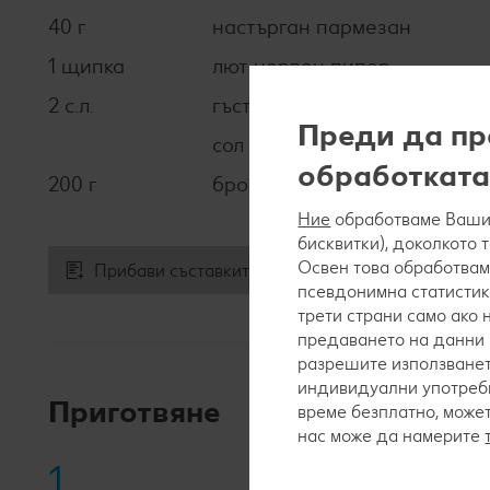
40 г
настърган пармезан
1 щипка
лют червен пипер
2 с.л.
гъст балсамов оцет
Преди да пр
сол
обработката
200 г
броколи
Ние
обработваме Вашит
бисквитки), доколкото 
Освен това обработвам
Прибави съставките към списъка за пазаруване
псевдонимна статистик
трети страни само ако
предаването на данни 
разрешите използванет
индивидуални употреби
Приготвяне
време безплатно, може
нас може да намерите
1