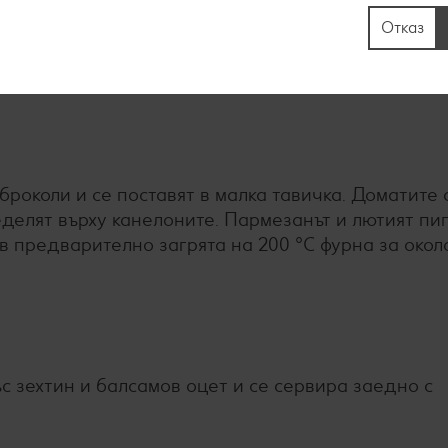
 тиган без мазнина. Броколите се измиват, нарязв
Отказ
ъм тях се прибавят рикотата, нишестето, орехите и
 броколи и се поставят в малка тавичка. Доматите 
ределят върху канелоните. Пармезанът и лютият пи
 в предварително загрята на 200 °C фурна за окол
ъс зехтин и балсамов оцет и се сервира заедно с