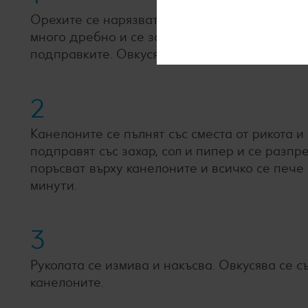
Орехите се нарязват на ситно и се запичат в
много дребно и се запържват в 1 с.л. олио. К
подправките. Овкусява се със сол и пипер.
2
Канелоните се пълнят със сместа от рикота и
подправят със захар, сол и пипер и се разп
поръсват върху канелоните и всичко се пече
минути.
3
Руколата се измива и накъсва. Овкусява се с
канелоните.