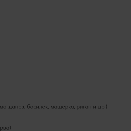
магданоз, босилек, мащерка, риган и др.)
ерва)