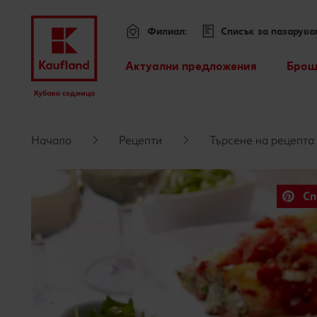
Филиал:
Списък за пазарува
Меню
Актуални предложения
Брош
Всички оферти
Премини към
Kaufland Card XTRA оферти
Начало
Рецепти
Търсене на рецепта
Основно съдържание
Допълнителни предложения
Сп
Футър
Sticky side bar