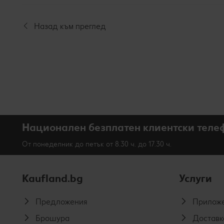
Назад към преглед
Национален безплатен клиентски теле
От понеделник до петък от 8.30 ч. до 17.30 ч.
Kaufland.bg
Услуги
Предложения
Приложе
Брошура
Доставк