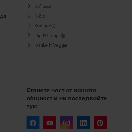
K-Classic
еда
K-Bio
Kuniboo®
Hip & Hopps®
K-take It Veggie
Станете част от нашата
общност и ни последвайте
тук:
Facebook
YouTube
Instagram
LinkedIn
Pinterest