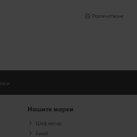
Разпечатване
роси
Нашите марки
Шеф месар
Брей!