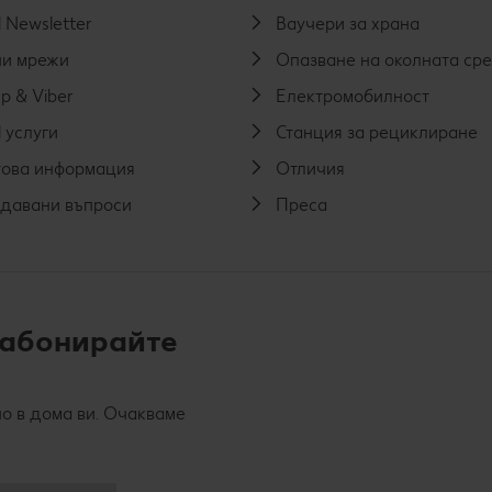
 Newsletter
Ваучери за храна
и мрежи
Опазване на околната ср
p & Viber
Електромобилност
 услуги
Станция за рециклиране
ова информация
Отличия
адавани въпроси
Преса
 абонирайте
о в дома ви. Очакваме