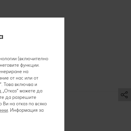
а
нологии (включително
 неговите функции.
генериране на
ние от нас или от
. Това включва и
 „Отказ“ можете да
ете да разрешите
Ви на отказ по всяко
анни
. Информация за