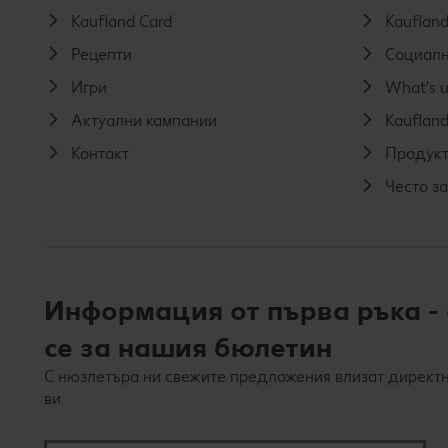
Kaufland Card
Kaufland
Рецепти
Социалн
Игри
What's u
Актуални кампании
Kaufland
Контакт
Продукт
Често з
Информация от първа ръка -
се за нашия бюлетин
С нюзлетъра ни свежите предложения влизат директн
ви.