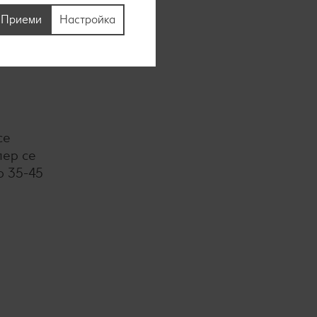
ат се на
Приеми
Настройка
се
пер се
о 35-45