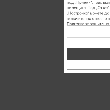
под „Приеми“. Това вк
на защита. Под „Отказ
„Настройка“ можете да
включително относно пр
Политика за защита на