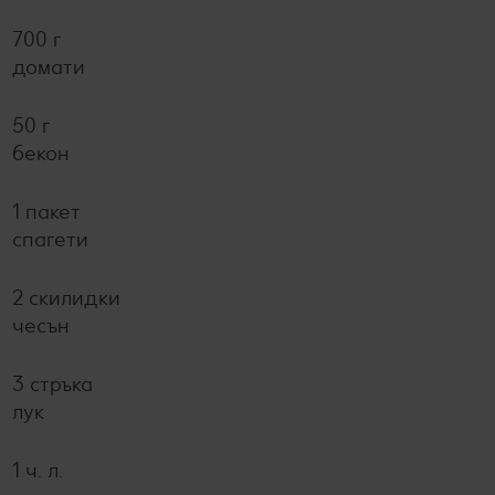
700 г
домати
50 г
бекон
1 пакет
спагети
2 скилидки
чесън
3 стръка
лук
1 ч. л.