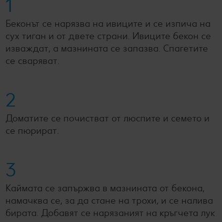
1
Беконът се нарязва на ивиците и се изпича на
сух тиган и от двете страни. Ивиците бекон се
изваждат, а мазнината се запазва. Спагетите
се сваряват.
2
Доматите се почистват от люспите и семето и
се пюрират.
3
Каймата се запържва в мазнината от бекона,
намачква се, за да стане на трохи, и се налива
бирата. Добавят се нарязаният на кръгчета лук