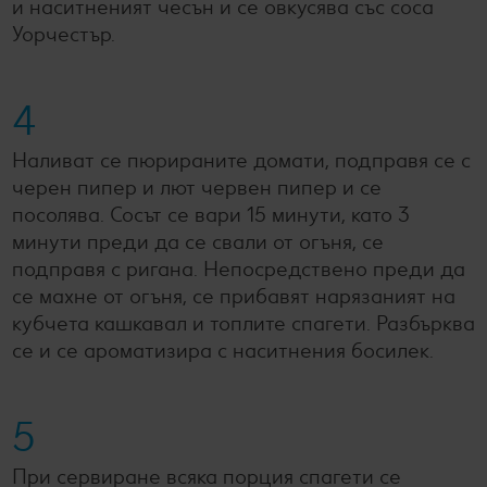
и наситненият чесън и се овкусява със соса
Уорчестър.
4
Наливат се пюрираните домати, подправя се с
черен пипер и лют червен пипер и се
посолява. Сосът се вари 15 минути, като 3
минути преди да се свали от огъня, се
подправя с ригана. Непосредствено преди да
се махне от огъня, се прибавят нарязаният на
кубчета кашкавал и топлите спагети. Разбърква
се и се ароматизира с наситнения босилек.
5
При сервиране всяка порция спагети се