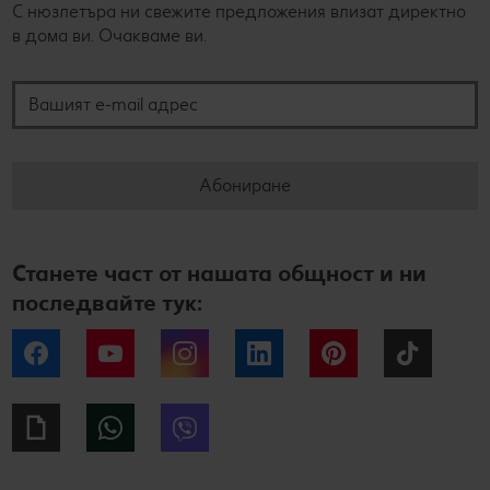
С нюзлетъра ни свежите предложения влизат директно
в дома ви. Очакваме ви.
Вашият e-mail адрес
Абониране
Станете част от нашата общност и ни
последвайте тук:
Facebook
YouTube
Instagram
LinkedIn
Pinterest
Tiktok
Giphy
WhatsApp
Viber