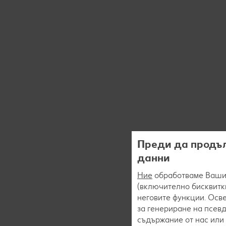
Преди да продъл
данни
Ние
обработваме Вашит
(включително бисквитки
неговите функции. Осве
за генериране на псев
съдържание от нас или 