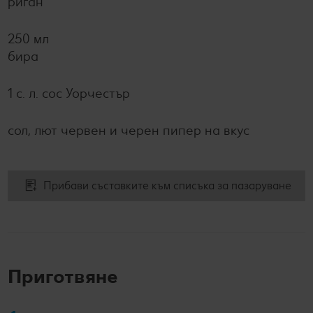
риган
250 мл
бира
1 с. л. сос Уорчестър
сол, лют червен и черен пипер на вкус
Прибави съставките към списъка за пазаруване
Приготвяне