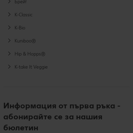
Брей!
K-Classic
K-Bio
Kuniboo®
Hip & Hopps®
K-take It Veggie
Информация от първа ръка -
абонирайте се за нашия
бюлетин