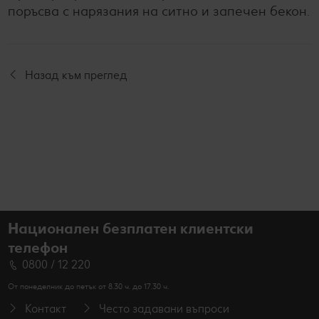
поръсва с нарязания на ситно и запечен бекон.
Назад към преглед
Национален безплатен клиентски
телефон
0800 / 12 220
От понеделник до петък от 8.30 ч. до 17.30 ч.
Контакт
Често задавани въпроси