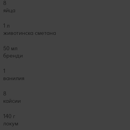
8
яйца
1 л
животинска сметана
50 мл
бренди
1
ванилия
8
кайсии
140 г
локум