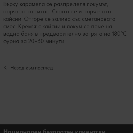
Върху карамела се разпределя локумът,
нарязан на ситно. Слагат се и парчетата
кайсии. Отгоре се залива със сметановата
смес. Кремът с кайсии и локум се пече на
водна баня в предварително загрята на 180°C
фурна за 20–30 минути.
Назад към преглед
Национален безплатен клиентски