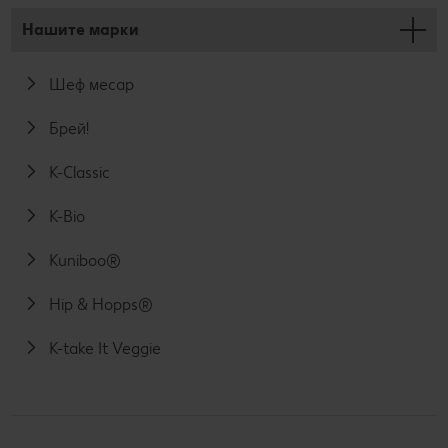
Нашите марки
Шеф месар
Брей!
K-Classic
K-Bio
Kuniboo®
Hip & Hopps®
K-take It Veggie