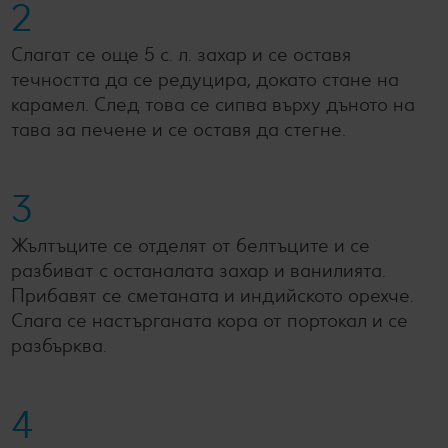
2
Слагат се още 5 с. л. захар и се оставя
течността да се редуцира, докато стане на
карамел. След това се сипва върху дъното на
тава за печене и се оставя да стегне.
3
Жълтъците се отделят от белтъците и се
разбиват с останалата захар и ванилията.
Прибавят се сметаната и индийското орехче.
Слага се настърганата кора от портокал и се
разбърква.
4