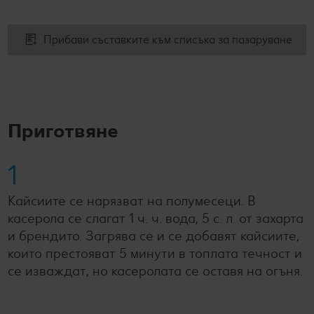
Прибави съставките към списъка за пазаруване
Приготвяне
1
Кайсиите се нарязват на полумесеци. В
касерола се слагат 1 ч. ч. вода, 5 с. л. от захарта
и брендито. Загрява се и се добавят кайсиите,
които престояват 5 минути в топлата течност и
се изваждат, но касеролата се оставя на огъня.