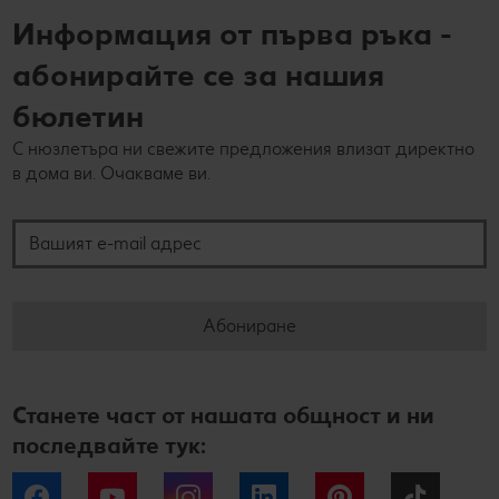
Информация от първа ръка -
абонирайте се за нашия
бюлетин
С нюзлетъра ни свежите предложения влизат директно
в дома ви. Очакваме ви.
Вашият e-mail адрес
Абониране
Станете част от нашата общност и ни
последвайте тук:
Facebook
YouTube
Instagram
LinkedIn
Pinterest
Tiktok