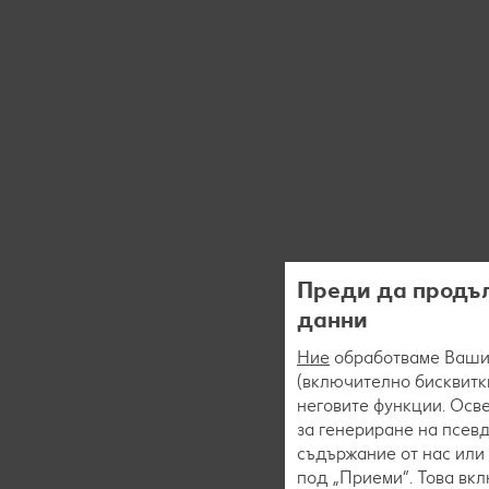
Преди да продъл
данни
Ние
обработваме Вашит
(включително бисквитки
неговите функции. Осве
за генериране на псев
съдържание от нас или 
под „Приеми“. Това вк