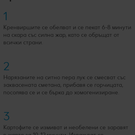
1
Кренвиршите се обелват и се пекат 6-8 минути
на скара със силна жар, като се обръщат от
всички страни.
2
Нарязаните на ситно пера лук се смесват със
заквасената сметана, прибавя се горчицата,
посолява се и се бърка до хомогенизиране.
3
Картофите се измиват и необелени се заравят
в жарта за 10-12 минути. Изваждат се,