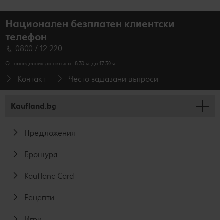
Национален безплатен клиентски
телефон
0800 / 12 220
От понеделник до петък от 8.30 ч. до 17.30 ч.
Контакт
Често задавани въпроси
Kaufland.bg
Предложения
Брошура
Kaufland Card
Рецепти
Игри