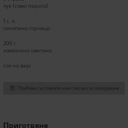
лук (само перата)
1 с. л.
синапена горчица
200 г
заквасена сметана
сол на вкус
Прибави съставките към списъка за пазаруване
Приготвяне