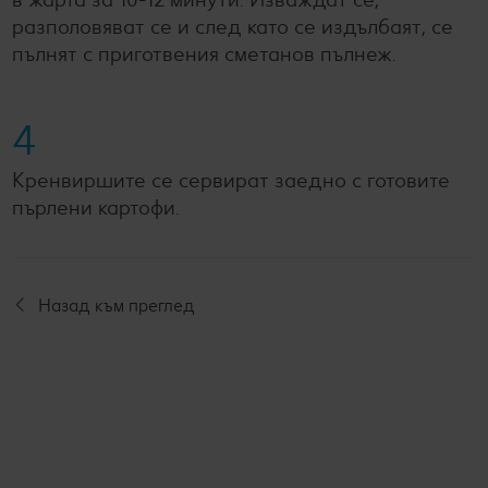
разполовяват се и след като се издълбаят, се
пълнят с приготвения сметанов пълнеж.
4
Кренвиршите се сервират заедно с готовите
пърлени картофи.
Назад към преглед