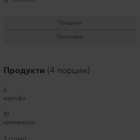
Начинаещи
Продукти
Приготвяне
Продукти
(4 порции)
6
картофа
10
кренвирши
3 стръка