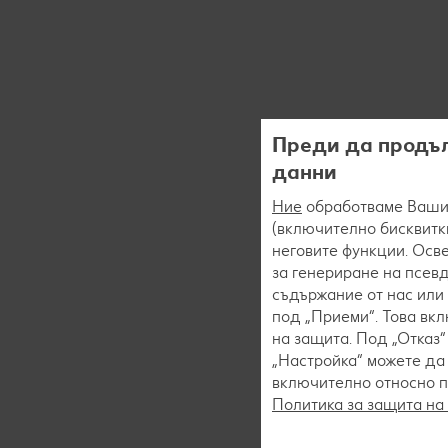
Преди да продъл
данни
Ние
обработваме Вашит
(включително бисквитки
неговите функции. Осве
за генериране на псев
съдържание от нас или 
под „Приеми“. Това вк
на защита. Под „Отказ
„Настройка“ можете да
включително относно пр
Политика за защита на