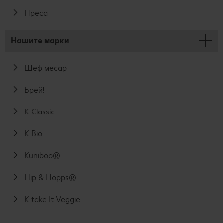
Преса
Нашите марки
Шеф месар
Брей!
K-Classic
K-Bio
Kuniboo®
Hip & Hopps®
K-take It Veggie