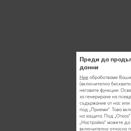
Преди да продъл
данни
Ние
обработваме Вашит
(включително бисквитки
неговите функции. Осве
за генериране на псев
съдържание от нас или 
под „Приеми“. Това вк
на защита. Под „Отказ
„Настройка“ можете да
включително относно пр