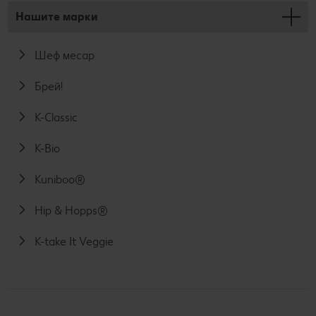
Нашите марки
Шеф месар
Брей!
K-Classic
K-Bio
Kuniboo®
Hip & Hopps®
K-take It Veggie