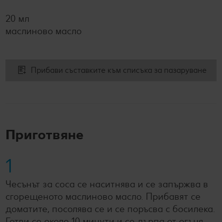
20 мл
маслиново масло
Прибави съставките към списъка за пазаруване
Приготвяне
1
Чесънът за соса се наситнява и се запържва в
сгорещеното маслиново масло. Прибавят се
доматите, посолява се и се поръсва с босилека.
Готви се около 10 минути и се дърпа от огъня.