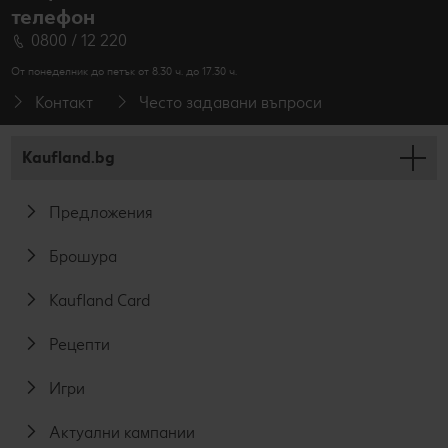
телефон
0800 / 12 220
От понеделник до петък от 8.30 ч. до 17.30 ч.
Контакт
Често задавани въпроси
Kaufland.bg
Предложения
Брошура
Kaufland Card
Рецепти
Игри
Актуални кампании