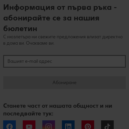
Информация от първа ръка -
абонирайте се за нашия
бюлетин
С нюзлетъра ни свежите предложения влизат директно
в дома ви. Очакваме ви.
Вашият e-mail адрес
Абониране
Станете част от нашата общност и ни
последвайте тук:
Facebook
YouTube
Instagram
LinkedIn
Pinterest
Tiktok