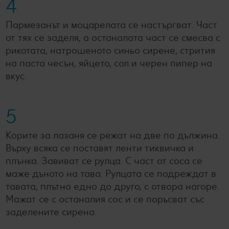
4
Пармезанът и моцарелата се настъргват. Част
от тях се заделя, а останалата част се смесва с
рикотата, натрошеното синьо сирене, стрития
на паста чесън, яйцето, сол и черен пипер на
вкус.
5
Корите за лазаня се режат на две по дължина.
Върху всяка се поставят ленти тиквичка и
плънка. Завиват се рулца. С част от соса се
маже дъното на тава. Рулцата се подреждат в
тавата, плътно едно до друго, с отвора нагоре.
Мажат се с останалия сос и се поръсват със
заделените сирена.