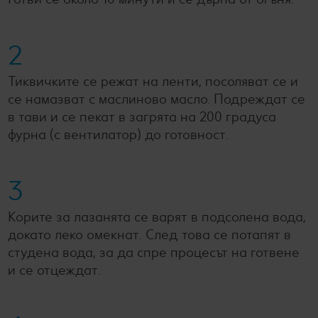
2
Тиквичките се режат на ленти, посоляват се и
се намазват с маслиново масло. Подреждат се
в тави и се пекат в загрята на 200 градуса
фурна (с вентилатор) до готовност.
3
Корите за лазанята се варят в подсолена вода,
докато леко омекнат. След това се потапят в
студена вода, за да спре процесът на готвене
и се отцеждат.