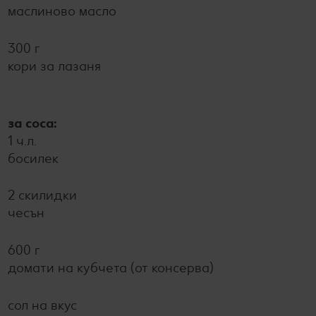
маслиново масло
300 г
кори за лазаня
за соса:
1 ч.л.
босилек
2 скилидки
чесън
600 г
домати на кубчета (от консерва)
сол на вкус