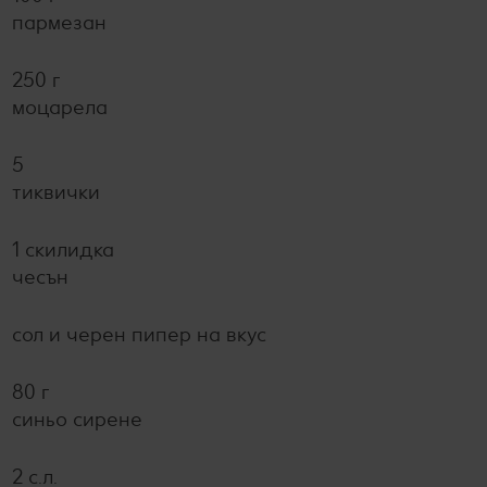
пармезан
250 г
моцарела
5
тиквички
1 скилидка
чесън
сол и черен пипер на вкус
80 г
синьо сирене
2 с.л.