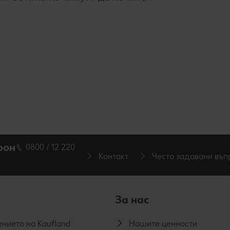
фон
0800 / 12 220
Контакт
Често задавани въп
За нас
нието на Kaufland
Нашите ценности