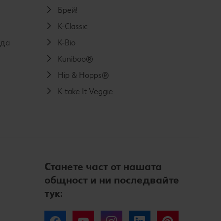
Брей!
K-Classic
еда
K-Bio
Kuniboo®
Hip & Hopps®
K-take It Veggie
Станете част от нашата
общност и ни последвайте
тук: