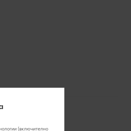
а
нологии (включително