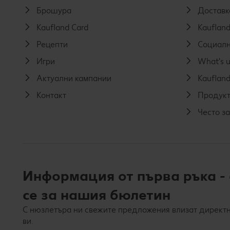
Брошура
Доставк
Kaufland Card
Kaufland
Рецепти
Социалн
Игри
What's u
Актуални кампании
Kaufland
Контакт
Продукт
Често з
Информация от първа ръка -
се за нашия бюлетин
С нюзлетъра ни свежите предложения влизат директн
ви.