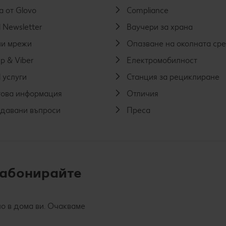
а от Glovo
Compliance
 Newsletter
Ваучери за храна
и мрежи
Опазване на околната ср
p & Viber
Електромобилност
 услуги
Станция за рециклиране
ова информация
Отличия
адавани въпроси
Преса
 абонирайте
о в дома ви. Очакваме