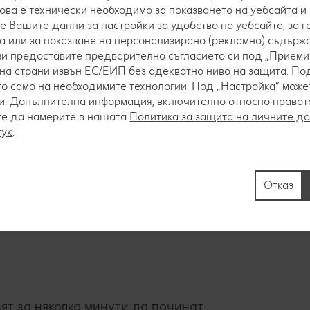
това е технически необходимо за показването на уебсайта и
е Вашите данни за настройки за удобство на уебсайта, за 
ва на медальони с дебелина 2 см. Овкусява се съ
а или за показване на персонализирано (рекламно) съдържа
 ни предоставите предварително съгласието си под „Приеми“
на страни извън ЕС/ЕИП без адекватно ниво на защита. Под
о само на необходимите технологии. Под „Настройка“ мож
. Допълнителна информация, включително относно правото 
те да намерите в нашата
Политика за защита на личните д
тук
.
Отказ
а страна в сгорещен тиган с незалепващо покрити
ят за няколко минути да починат.