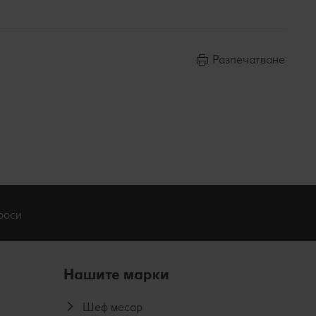
Разпечатване
роси
Нашите марки
Шеф месар