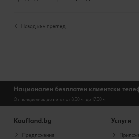
Назад към преглед
Национален безплатен клиентски теле
От понеделник до петък от 8.30 ч. до 17.30 ч.
Kaufland.bg
Услуги
Предложения
Приложе