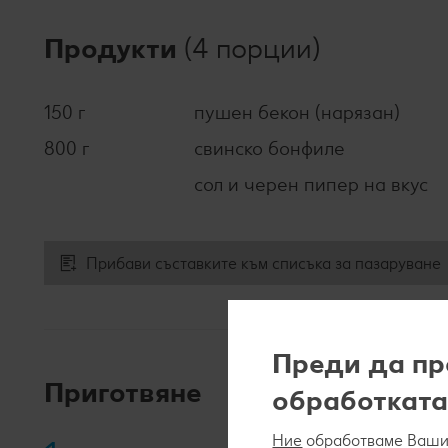
Продукти
(4 порции)
150 г
пушен бекон (нарязан)
800 г
свинско бонфиле
сол и черен пипер на вкус
Прибави съставките към списъка за пазаруване
Преди да пр
Приготвяне
обработката
Ние
обработваме Вашит