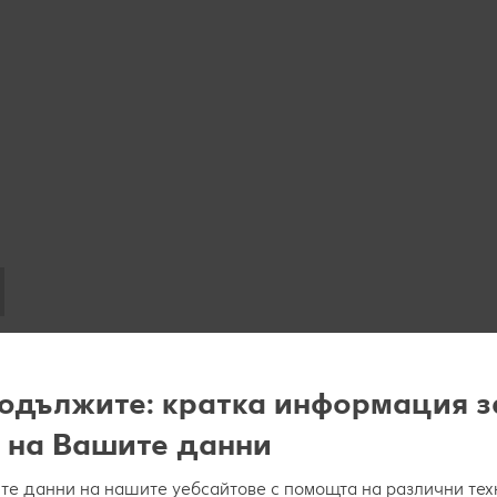
одължите: кратка информация з
 на Вашите данни
е данни на нашите уебсайтове с помощта на различни тех