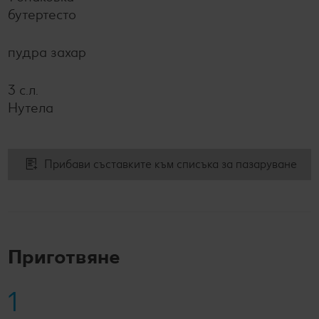
бутертесто
пудра захар
3 с.л.
Нутела
Прибави съставките към списъка за пазаруване
Приготвяне
1