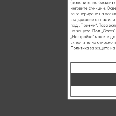
(включително бисквитки
неговите функции. Осве
за генериране на псев
съдържание от нас или 
под „Приеми“. Това вк
на защита. Под „Отказ
„Настройка“ можете да
включително относно пр
Политика за защита на