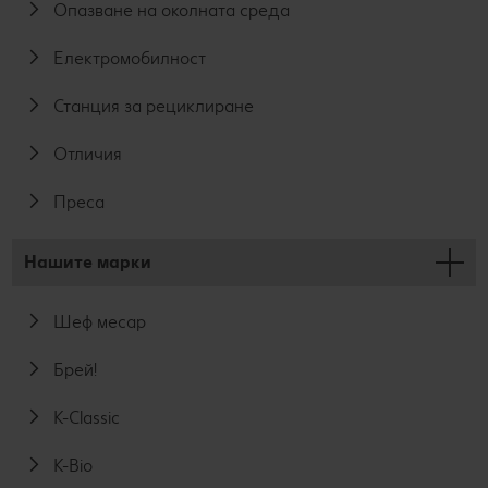
Опазване на околната среда
Електромобилност
Станция за рециклиране
Отличия
Преса
Нашите марки
Шеф месар
Брей!
K-Classic
K-Bio