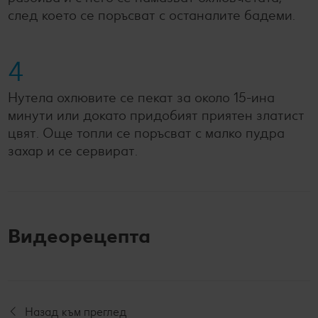
след което се поръсват с останалите бадеми.
4
Нутела охлювите се пекат за около 15-ина
минути или докато придобият приятен златист
цвят. Още топли се поръсват с малко пудра
захар и се сервират.
Видеорецепта
Назад към преглед