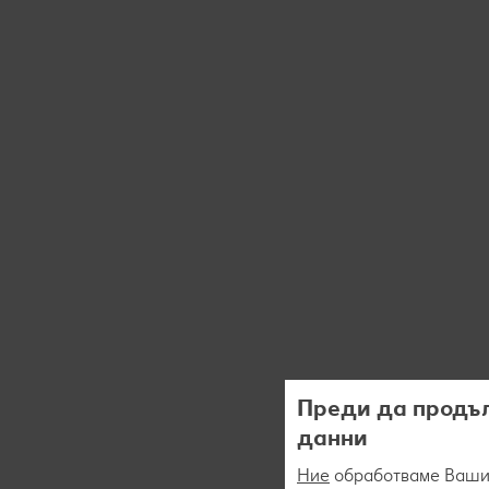
Преди да продъл
данни
Ние
обработваме Вашит