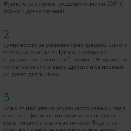
Фурната се загрява предварително на 200° C
(горно и долно печене).
2
Бутертестото се разрязва през средата. Едната
половина се маже с Нутела, а отгоре се
поръсват половината от бадемите. Намазаната
половина се слага върху другата и се нарязва
на девет дълги ивици.
3
Всяка от ивиците се усуква около себе си, след
което се оформя на охлювче и се поставя в
тава, покрита с хартия за печене. Яйцето се
разбива и с него се намазват охлювчетата,