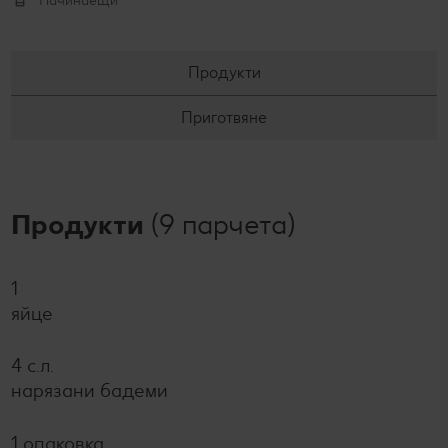
Начинаещи
Продукти
Приготвяне
Продукти
(9 парчета)
1
яйце
4 с.л.
нарязани бадеми
1 опаковка