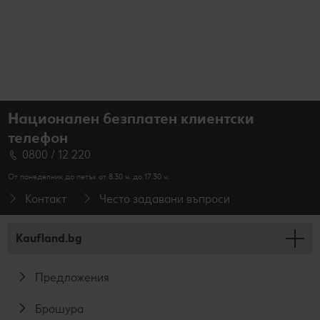
Национален безплатен клиентски
телефон
0800 / 12 220
От понеделник до петък от 8.30 ч. до 17.30 ч.
Контакт
Често задавани въпроси
Kaufland.bg
Предложения
Брошура