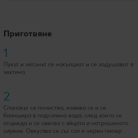
Приготвяне
1
Лукът и чесънът се накълцват и се задушават в
зехтина.
2
Спанакът се почиства, измива се и се
бланшира в подсолена вода, след което се
отцежда и се смесва с яйцата и натрошеното
сирене. Овкусява се със сол и черен пипер.