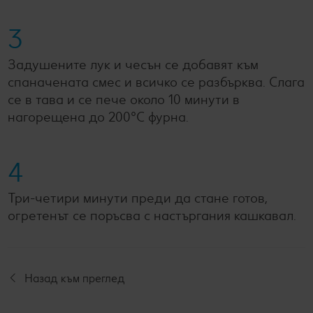
3
Задушените лук и чесън се добавят към
спаначената смес и всичко се разбърква. Слага
се в тава и се пече около 10 минути в
нагорещена до 200°С фурна.
4
Три-четири минути преди да стане готов,
огретенът се поръсва с настъргания кашкавал.
Назад към преглед