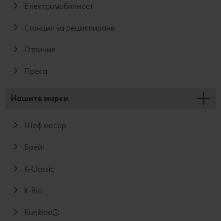
Електромобилност
Станция за рециклиране
Отличия
Преса
Нашите марки
Шеф месар
Брей!
K-Classic
K-Bio
Kuniboo®