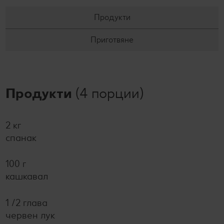
Продукти
Приготвяне
Продукти
(4 порции)
2 кг
спанак
100 г
кашкавал
1 /2 глава
червен лук