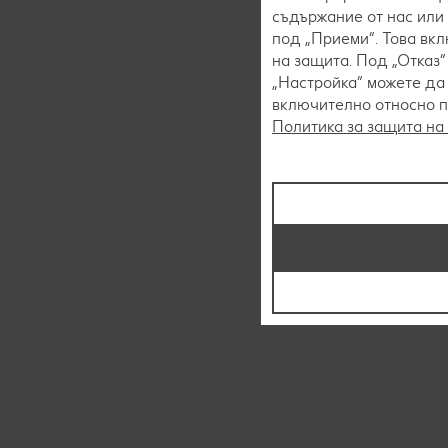
съдържание от нас или 
под „Приеми“. Това вк
на защита. Под „Отказ
„Настройка“ можете да
включително относно пр
Политика за защита на