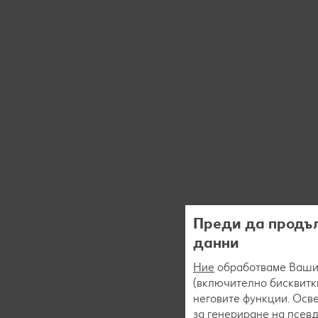
Преди да продъл
данни
Ние
обработваме Вашит
(включително бисквитки
неговите функции. Осве
за генериране на псев