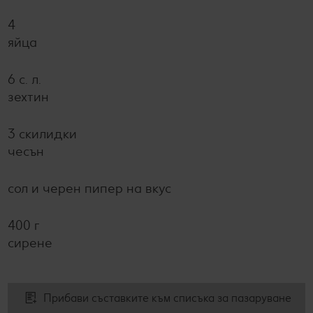
4
яйца
6 с. л.
зехтин
3 скилидки
чесън
сол и черен пипер на вкус
400 г
сирене
Прибави съставките към списъка за пазаруване