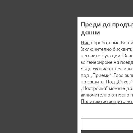
Преди да продъл
данни
Ние
обработваме Вашит
(включително бисквитки
неговите функции. Осве
за генериране на псев
съдържание от нас или 
под „Приеми“. Това вк
на защита. Под „Отказ
„Настройка“ можете да
включително относно пр
Политика за защита на