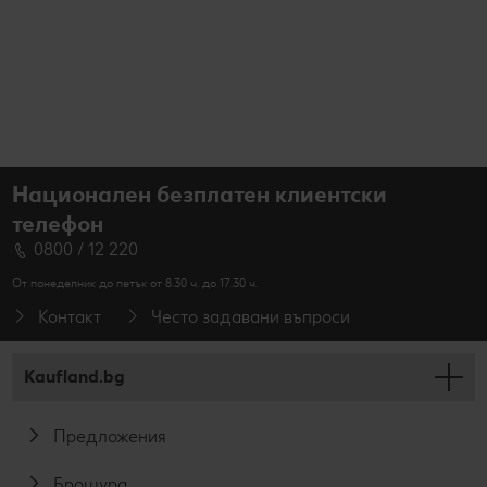
Национален безплатен клиентски
телефон
0800 / 12 220
От понеделник до петък от 8.30 ч. до 17.30 ч.
Контакт
Често задавани въпроси
Kaufland.bg
Предложения
Брошура