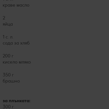
краве масло
2
яйца
1 с. л.
сода за хляб
200 г
кисело мляко
350 г
брашно
за плънката:
300 г