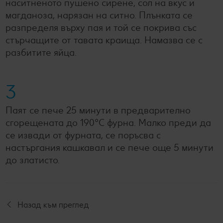
наситненото пушено сирене, сол на вкус и
магданоза, нарязан на ситно. Плънката се
разпределя върху пая и той се покрива със
стърчащите от тавата краища. Намазва се с
разбитите яйца.
3
Паят се пече 25 минути в предварително
сгорещената до 190°С фурна. Малко преди да
се извади от фурната, се поръсва с
настъргания кашкавал и се пече още 5 минути
до златисто.
Назад към преглед