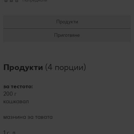
Напреднали
Продукти
Приготвяне
Продукти
(4 порции)
за тестото:
200 г
кашкавал
мазнина за тавата
1 с. л.