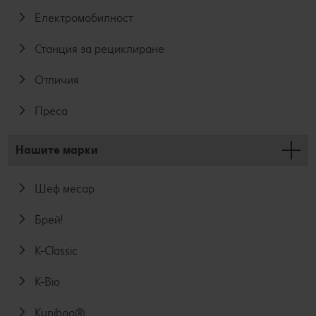
Електромобилност
Станция за рециклиране
Отличия
Преса
Нашите марки
Шеф месар
Брей!
K-Classic
K-Bio
Kuniboo®