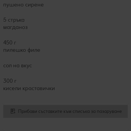
пушено сирене
5 стръка
магданоз
450 г
пилешко филе
сол на вкус
300 г
кисели краставички
Прибави съставките към списъка за пазаруване