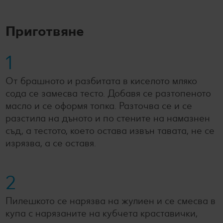
Приготвяне
1
От брашното и разбитата в киселото мляко
сода се замесва тесто. Добавя се разтопеното
масло и се оформя топка. Разточва се и се
разстила на дъното и по стените на намазнен
съд, а тестото, което остава извън тавата, не се
изрязва, а се оставя.
2
Пилешкото се нарязва на жулиен и се смесва в
купа с нарязаните на кубчета краставички,