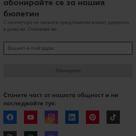
абонирайте се за нашия
бюлетин
С нюзлетъра ни свежите предложения влизат директно
в дома ви. Очакваме ви.
Вашият e-mail адрес
Абониране
Станете част от нашата общност и ни
последвайте тук:
Facebook
YouTube
Instagram
LinkedIn
Pinterest
Tiktok