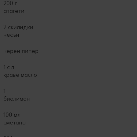
200 г
спагети
2 скилидки
чесън
черен пипер
1 с.л.
краве маслo
1
биолимон
100 мл
сметана