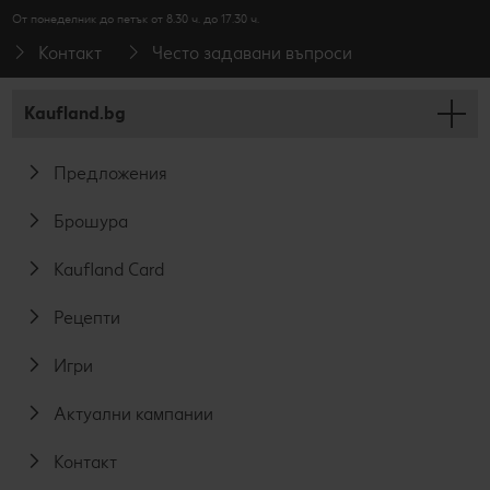
От понеделник до петък от 8.30 ч. до 17.30 ч.
Контакт
Често задавани въпроси
Kaufland.bg
Предложения
Брошура
Kaufland Card
Рецепти
Игри
Актуални кампании
Контакт