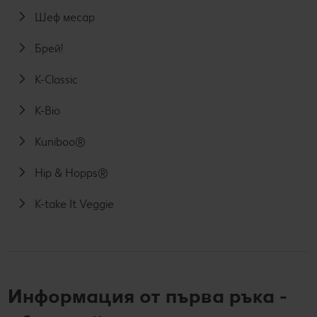
Шеф месар
Брей!
K-Classic
K-Bio
Kuniboo®
Hip & Hopps®
K-take It Veggie
Информация от първа ръка -