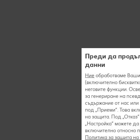
Преди да продъл
данни
Ние
обработваме Вашит
(включително бисквитки
неговите функции. Осве
за генериране на псев
съдържание от нас или 
под „Приеми“. Това вк
на защита. Под „Отказ
„Настройка“ можете да
включително относно пр
Политика за защита на