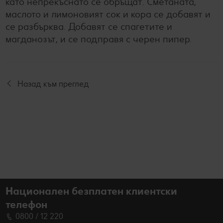
като непрекъснато се обръщат. Сметаната,
маслото и лимоновият сок и кора се добавят и
се разбърква. Добавят се спагетите и
магданозът, и се подправя с черен пипер.
Назад към преглед
Национален безплатен клиентски
телефон
0800 / 12 220