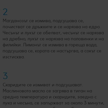
2
Магданозът се измива, подсушава се,
почистват се дръжките и се нарязва на едро.
Чесънът и лукът се обелват, чесънът се нарязва
на дребно, лукът се нарязва на половинки и на
филийки. Лимонът се измива в гореща вода,
подсушава се, кората се настъргва, а сокът се
изстисква.
3
Скаридите се измиват и подсушават.
Маслиновото масло се загрява в тиган на
средна температура и скаридите, заедно с
лука и чесъна, се запържват за около 3 минути,