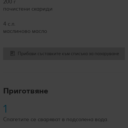
200 г
почистени скариди
4 с.л.
маслиново масло
Прибави съставките към списъка за пазаруване
Приготвяне
1
Спагетите се сваряват в подсолена вода.