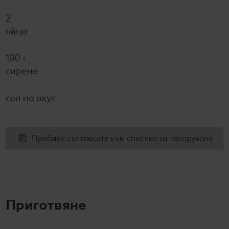
2
яйца
100 г
сирене
сол на вкус
Прибави съставките към списъка за пазаруване
Приготвяне