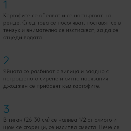
1
Картофите се обелват и се настъргват на
ренде. След това се посоляват, поставят се в
тензух и внимателно се изстискват, за да се
отцеди водата.
2
Яйцата се разбиват с вилица и заедно с
натрошеното сирене и ситно нарязания
джоджен се прибавят към картофите.
3
В тиган (26-30 см) се налива 1/2 от олиото и
щом се сгорещи, се изсипва сместа. Пече се