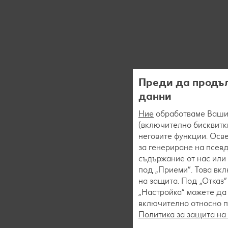
Преди да продъл
данни
Ние
обработваме Вашит
(включително бисквитки
неговите функции. Осве
за генериране на псев
съдържание от нас или 
под „Приеми“. Това вк
на защита. Под „Отказ
„Настройка“ можете да
включително относно пр
Политика за защита на