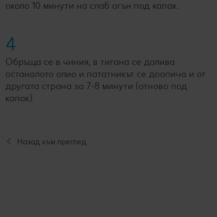
около 10 минути на слаб огън под капак.
4
Обръща се в чиния, в тигана се долива
останалото олио и пататникът се доопича и от
другата страна за 7-8 минути (отново под
капак).
Назад към преглед