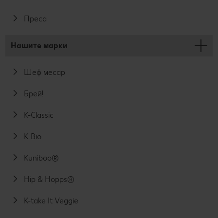
Преса
Нашите марки
Шеф месар
Брей!
K-Classic
K-Bio
Kuniboo®
Hip & Hopps®
K-take It Veggie