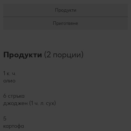
Продукти
Приготвяне
Продукти
(2 порции)
1 к. ч.
олио
6 стръка
джоджен (1 ч. л. сух)
5
картофа