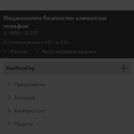
Национален безплатен клиентски
телефон
0800 / 12 220
От понеделник до петък от 8.30 ч. до 17.30 ч.
Контакт
Често задавани въпроси
Kaufland.bg
Предложения
Брошура
Kaufland Card
Рецепти