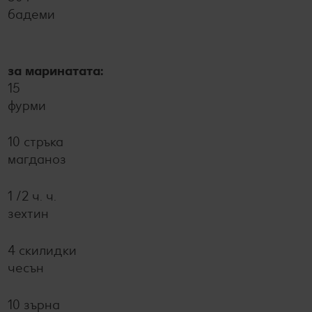
бадеми
за маринатата:
15
фурми
10 стръка
магданоз
1 /2 ч. ч.
зехтин
4 скилидки
чесън
10 зърна