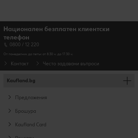
Национален безплатен клиентски
телефон
0800 / 12 220
От понеделник до петък от 8.30 ч. до 17.30 ч.
Контакт
Често задавани въпроси
Kaufland.bg
Предложения
Брошура
Kaufland Card