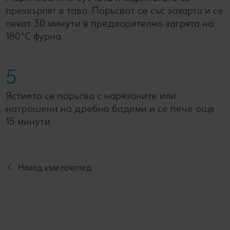
прехвърлят в тава. Поръсват се със захарта и се
пекат 30 минути в предварително загрята на
180°С фурна.
5
Ястието се поръсва с нарязаните или
натрошени на дребно бадеми и се пече още
15 минути.
Назад към преглед