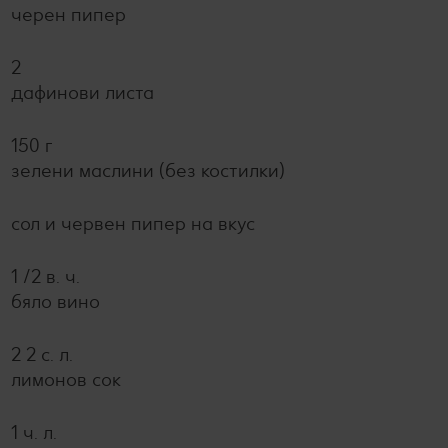
черен пипер
2
дафинови листа
150 г
зелени маслини (без костилки)
сол и червен пипер на вкус
1 /2 в. ч.
бяло вино
2 2 с. л.
лимонов сок
1 ч. л.