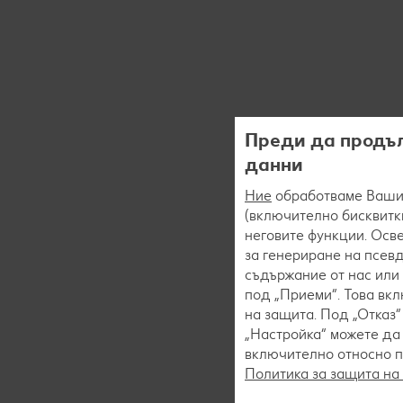
Преди да продъл
данни
Ние
обработваме Вашит
(включително бисквитки
неговите функции. Осве
за генериране на псев
съдържание от нас или 
под „Приеми“. Това вк
на защита. Под „Отказ
„Настройка“ можете да
включително относно пр
Политика за защита на