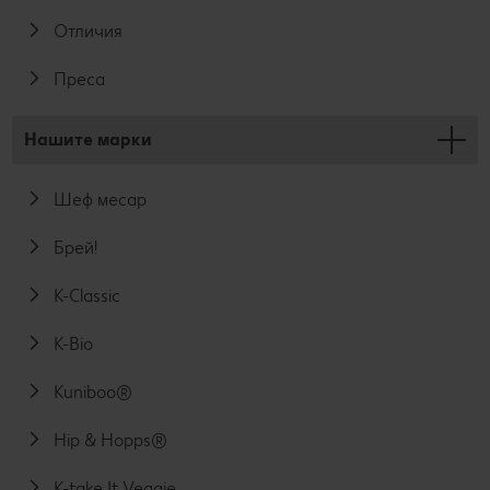
Отличия
Преса
Нашите марки
Шеф месар
Брей!
K-Classic
K-Bio
Kuniboo®
Hip & Hopps®
K-take It Veggie