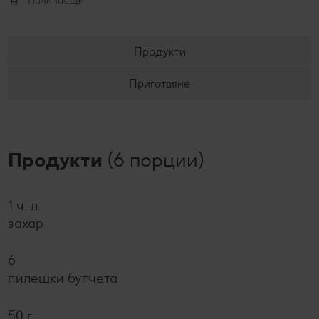
Начинаещи
Продукти
Приготвяне
Продукти
(6 порции)
1 ч. л.
захар
6
пилешки бутчета
50 г