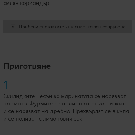
смлян кориандър
Прибави съставките към списъка за пазаруване
Приготвяне
1
Скилидките чесън за маринатата се нарязват
на ситно. Фурмите се почистват от костилките
и се нарязват на дребно. Прехвърлят се в купа
и се поливат с лимоновия сок.