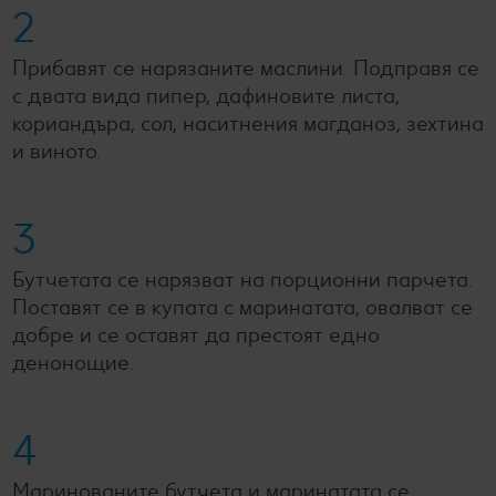
2
Прибавят се нарязаните маслини. Подправя се
с двата вида пипер, дафиновите листа,
кориандъра, сол, наситнения магданоз, зехтина
и виното.
3
Бутчетата се нарязват на порционни парчета.
Поставят се в купата с маринатата, овалват се
добре и се оставят да престоят едно
денонощие.
4
Маринованите бутчета и маринатата се