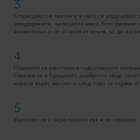
3
Сгорещява се зехтин и в него се задушават л
мандарините, пилешкото месо, балсамовият о
внимателно и се оттегля от огъня, за да изст
4
Плънката се разстила в подготвеното пилешк
Овалва се в брашното, разбитото яйце, гале
нарези върху месото и след това се пържи о
5
Украсява се с пера пресен лук и се сервира.