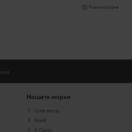
Разпечатване
роси
Нашите марки
Шеф месар
Брей!
K-Classic