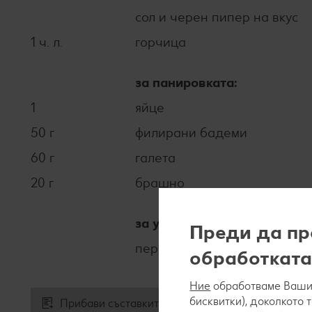
сол и черен пипер на вкус
1 ч. л.
горчица
за панировката:
1
яйце
50 г
филирани бадеми
60 г
галета
20 г
брашно
за украсата:
Преди да пр
пера пресен лук
обработката
Ние
обработваме Вашит
бисквитки), доколкото 
Прибави съставките към списъка за пазаруване