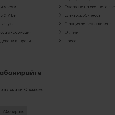
и мрежи
Опазване на околната ср
p & Viber
Електромобилност
 услуги
Станция за рециклиране
ова информация
Отличия
адавани въпроси
Преса
 абонирайте
о в дома ви. Очакваме
Абониране