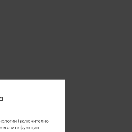
а
нологии (включително
 неговите функции.