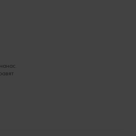
нанас.
равят