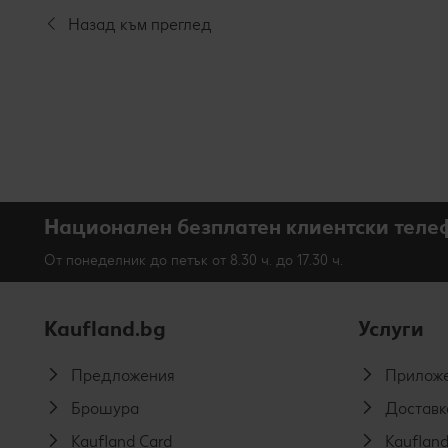
Назад към преглед
Национален безплатен клиентски теле
От понеделник до петък от 8.30 ч. до 17.30 ч.
Kaufland.bg
Услуги
Предложения
Приложе
Брошура
Доставк
Kaufland Card
Kaufland