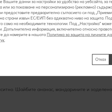
е Вашите данни за настройки за удобство на уебсайта, за 
а или за показване на персонализирано (рекламно) съдържа
 ни предоставите предварително съгласието си под „Приеми“
на страни извън ЕС/ЕИП без адекватно ниво на защита. Под
о само на необходимите технологии. Под „Настройка“ мож
. Допълнителна информация, включително относно правото 
те да намерите в нашата
Политика за защита на личните д
тук
.
 внимателно се начукват. Отделят се 20–30 г за п
Отказ
ата, сол и черен пипер.
наситно. Шайбите ананас, мандарините и заделено