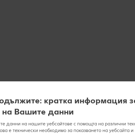
одължите: кратка информация з
 на Вашите данни
е данни на нашите уебсайтове с помощта на различни тех
това е технически необходимо за показването на уебсайта и