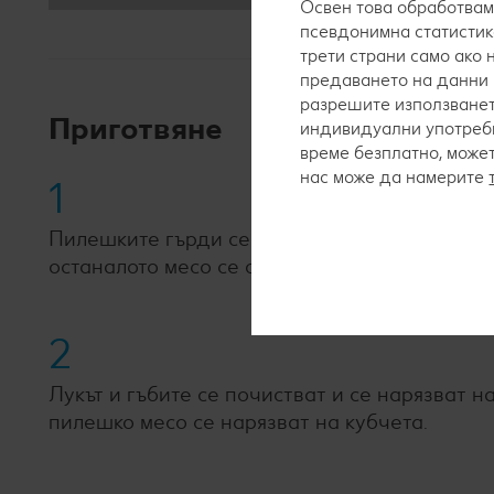
Освен това обработвам
псевдонимна статистик
трети страни само ако
предаването на данни 
разрешите използванет
Приготвяне
индивидуални употреби
време безплатно, може
нас може да намерите
1
Пилешките гърди се разстилат върху дъска и
останалото месо се овкусява с кърито, горчиц
2
Лукът и гъбите се почистват и се нарязват 
пилешко месо се нарязват на кубчета.