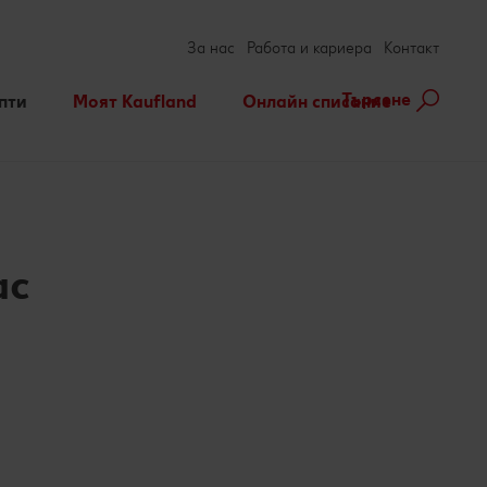
За нас
Работа и кариера
Контакт
Търсене
пти
Моят Kaufland
Онлайн списание
ене на рецепта
Игри
За духа и тялото
нарни теми
Актуални кампании
Съвети от кухнята
Услуги
Развлечения, отдих и
свободно време
ас
Ние сме семейство
ebook
terest