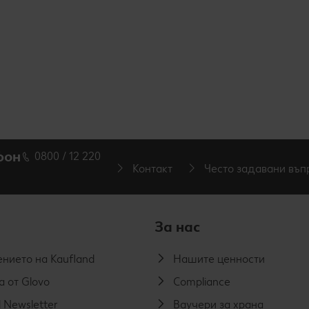
фон
0800 / 12 220
Контакт
Често задавани въп
За нас
нието на Kaufland
Нашите ценности
а от Glovo
Compliance
 Newsletter
Ваучери за храна