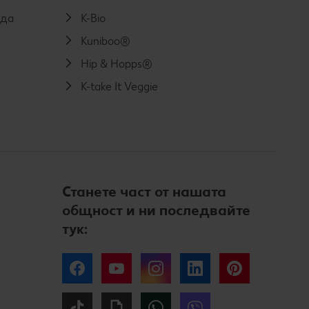
еда
K-Bio
Kuniboo®
Hip & Hopps®
K-take It Veggie
Станете част от нашата
общност и ни последвайте
тук:
Facebook
YouTube
Instagram
LinkedIn
Pinterest
Tiktok
Giphy
WhatsApp
Viber