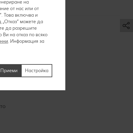
генериране на
ние от нас или от
. Това включва и
 „Отказ“ можете да
ете да разрешите
Ви на отказ по всяко
анни
. Информация за
ълнежа, а
Приеми
Настройка
то