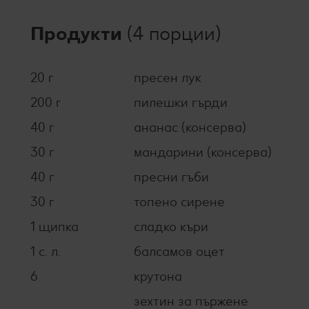
Продукти
(4 порции)
20 г
пресен лук
200 г
пилешки гърди
40 г
ананас (консерва)
30 г
мандарини (консерва)
40 г
пресни гъби
30 г
топено сирене
1 щипка
сладко къри
1 с. л.
балсамов оцет
6
крутона
зехтин за пържене