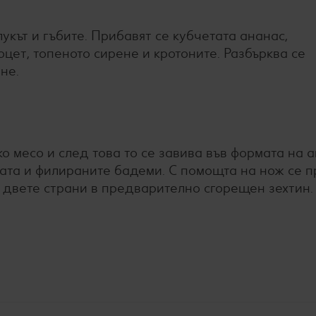
укът и гъбите. Прибавят се кубчетата ананас,
цет, топеното сирене и кротоните. Разбърква се
ине.
о месо и след това то се завива във формата на а
тата и филираните бадеми. С помощта на нож се п
т двете страни в предварително сгорещен зехтин.