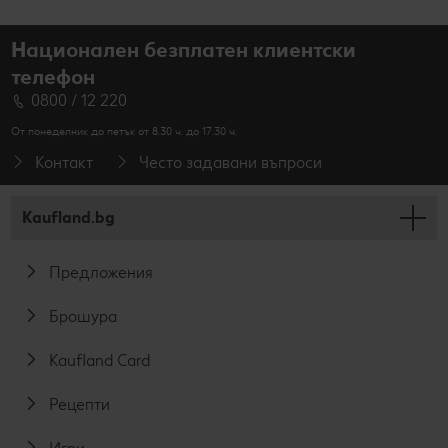
Национален безплатен клиентски
телефон
0800 / 12 220
От понеделник до петък от 8.30 ч. до 17.30 ч.
Контакт
Често задавани въпроси
Kaufland.bg
Предложения
Брошура
Kaufland Card
Рецепти