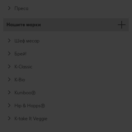
Преса
Нашите марки
Шеф месар
Брей!
K-Classic
K-Bio
Kuniboo®
Hip & Hopps®
K-take It Veggie