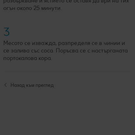
разбъркване и ястието се оставя да ври на тих
огън около 25 минути.
3
Месото се изважда, разпределя се в чинии и
се залива със соса. Поръсва се с настърганата
портокалова кора.
Назад към преглед