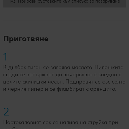
Прибави съставките към списъка за пазаруване
Приготвяне
1
В дълбок тиган се загрява маслото. Пилешките
гърди се запържват до зачервяване заедно с
целите скилидки чесън. Подправят се със солта
и черния пипер и се фламбират с брендито.
2
Портокаловият сок се налива на струйка при