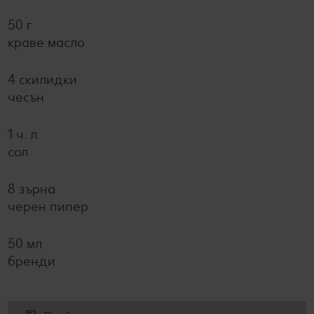
50 г
краве масло
4 скилидки
чесън
1 ч. л.
сол
8 зърна
черен пипер
50 мл
бренди