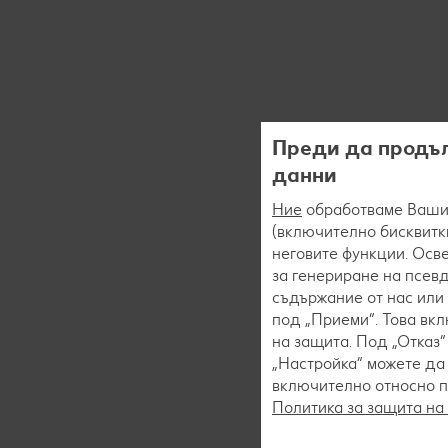
Преди да продъл
данни
Ние
обработваме Вашит
(включително бисквитки
неговите функции. Осве
за генериране на псев
съдържание от нас или 
под „Приеми“. Това вк
на защита. Под „Отказ
„Настройка“ можете да
включително относно пр
Политика за защита на