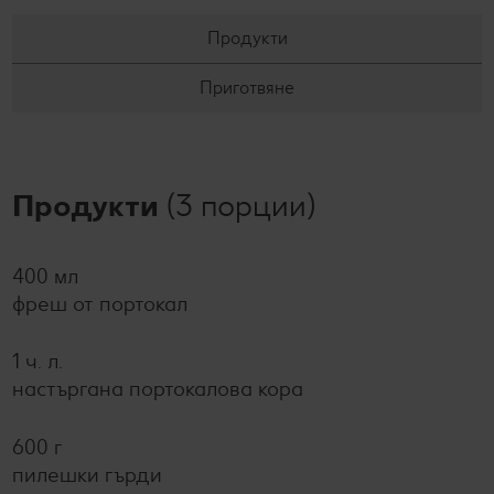
Продукти
Приготвяне
Продукти
(3 порции)
400 мл
фреш от портокал
1 ч. л.
настъргана портокалова кора
600 г
пилешки гърди