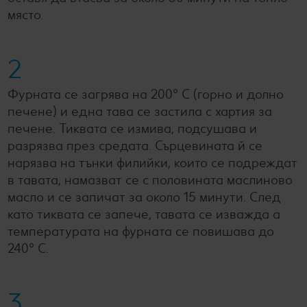
място.
2
Фурната се загрява на 200° C (горно и долно
печене) и една тава се застила с хартия за
печене. Тиквата се измива, подсушава и
разрязва през средата. Сърцевината й се
нарязва на тънки филийки, които се подреждат
в тавата, намазват се с половината маслиново
масло и се запичат за около 15 минути. След
като тиквата се запече, тавата се изважда а
температурата на фурната се повишава до
240° C.
3