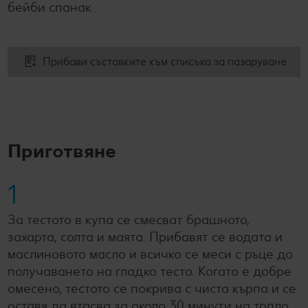
бейби спанак
Прибави съставките към списъка за пазаруване
Приготвяне
1
За тестото в купа се смесват брашното,
захарта, солта и маята. Прибавят се водата и
маслиновото масло и всичко се меси с ръце до
получаването на гладко тесто. Когато е добре
омесено, тестото се покрива с чиста кърпа и се
оставя да втасва за около 30 минути на топло