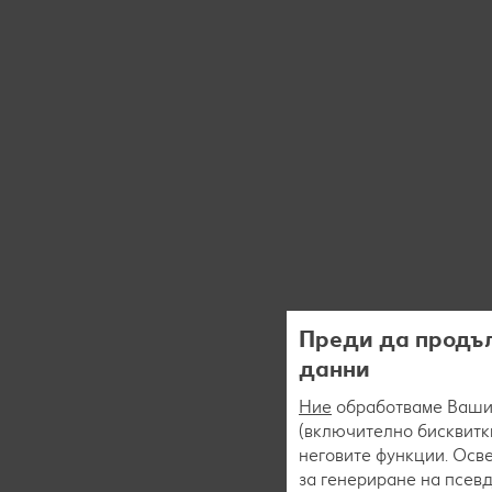
Преди да продъл
данни
Ние
обработваме Вашит
(включително бисквитки
неговите функции. Осве
за генериране на псев