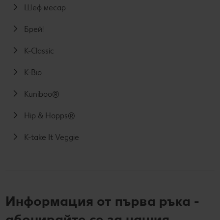
Шеф месар
Брей!
K-Classic
K-Bio
Kuniboo®
Hip & Hopps®
K-take It Veggie
Информация от първа ръка -
абонирайте се за нашия