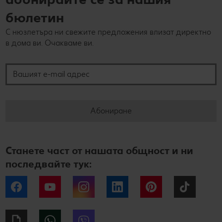
бюлетин
С нюзлетъра ни свежите предложения влизат директно
в дома ви. Очакваме ви.
Вашият e-mail адрес
Абониране
Станете част от нашата общност и ни
последвайте тук:
Facebook
YouTube
Instagram
LinkedIn
Pinterest
Tiktok
Giphy
WhatsApp
Viber