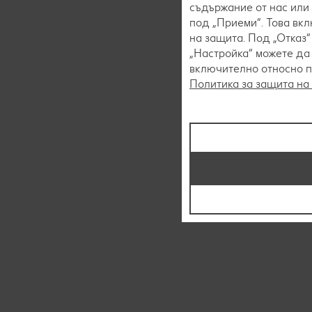
съдържание от нас или 
под „Приеми“. Това вк
на защита. Под „Отказ
„Настройка“ можете да
включително относно пр
Политика за защита на