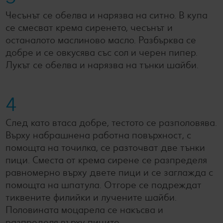
Чесънът се обелва и нарязва на ситно. В купа
се смесват крема сиренето, чесънът и
останалото маслиново масло. Разбърква се
добре и се овкусява със сол и черен пипер.
Лукът се обелва и нарязва на тънки шайби.
4
След като втаса добре, тестото се разполовява.
Върху набрашнена работна повърхност, с
помощта на точилка, се разточват две тънки
пици. Сместа от крема сирене се разпределя
равномерно върху двете пици и се заглажда с
помощта на шпатула. Отгоре се подреждат
тиквените филийки и лучените шайби.
Половината моцарела се накъсва и
разпределя върху пиците.