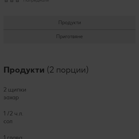
Напреднали
Продукти
Приготвяне
Продукти
(2 порции)
2 щипки
захар
1 /2 ч.л.
сол
1 глава