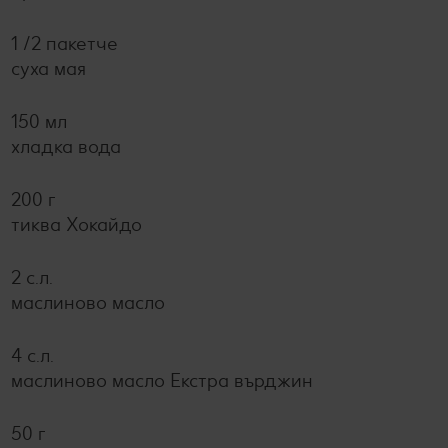
1 /2 пакетче
суха мая
150 мл
хладка вода
200 г
тиква Хокайдо
2 с.л.
маслиново масло
4 с.л.
маслиново масло Екстра върджин
50 г