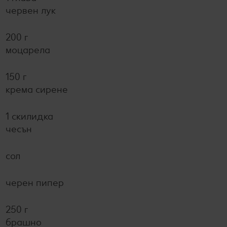
червен лук
200 г
моцарела
150 г
крема сирене
1 скилидка
чесън
сол
черен пипер
250 г
брашно