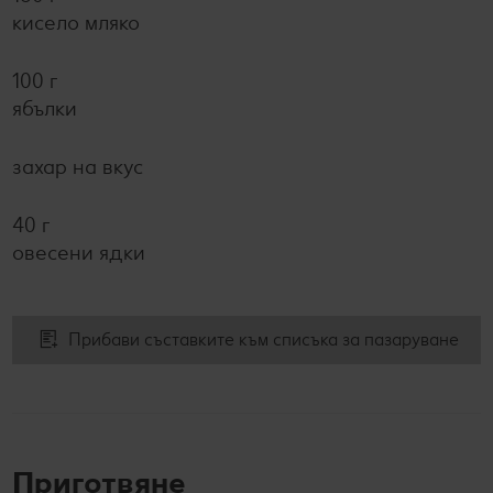
кисело мляко
100 г
ябълки
захар на вкус
40 г
овесени ядки
Прибави съставките към списъка за пазаруване
Приготвяне