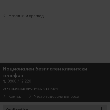
Назад към преглед
Национален безплатен клиентски
телефон
0800 / 12 220
От понеделник до петък от 8.30 ч. до 17.30 ч.
Контакт
Често задавани въпроси
Kaufland.bg