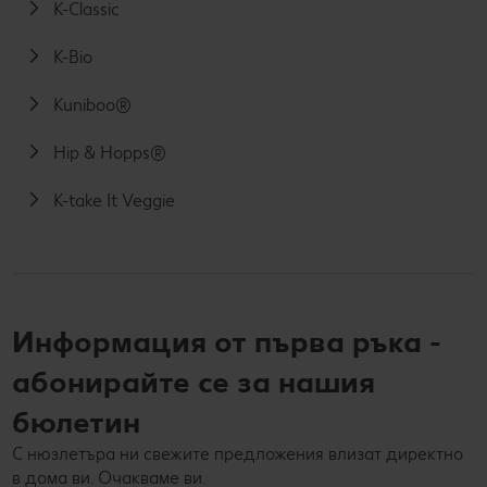
K-Classic
K-Bio
Kuniboo®
Hip & Hopps®
K-take It Veggie
Информация от първа ръка -
абонирайте се за нашия
бюлетин
С нюзлетъра ни свежите предложения влизат директно
в дома ви. Очакваме ви.