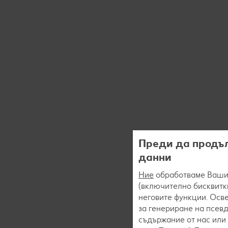
Преди да продъл
данни
Ние
обработваме Вашит
(включително бисквитки
неговите функции. Осве
за генериране на псев
съдържание от нас или 