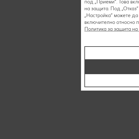
под „Приеми“. Това вк
на защита. Под „Отказ
„Настройка“ можете да
включително относно пр
Политика за защита на