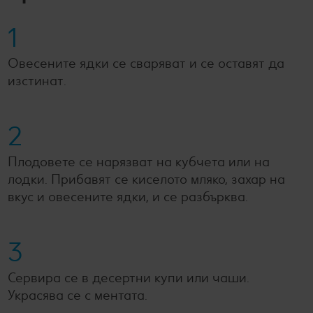
1
Овесените ядки се сваряват и се оставят да
изстинат.
2
Плодовете се нарязват на кубчета или на
лодки. Прибавят се киселото мляко, захар на
вкус и овесените ядки, и се разбърква.
3
Сервира се в десертни купи или чаши.
Украсява се с ментата.