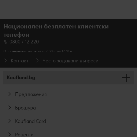
Национален безплатен клиентски
телефон
0800 / 12 220
От понеделник до петък от 8.30 ч. до 17.30 ч.
Контакт
Често задавани въпроси
Kaufland.bg
Предложения
Брошура
Kaufland Card
Рецепти