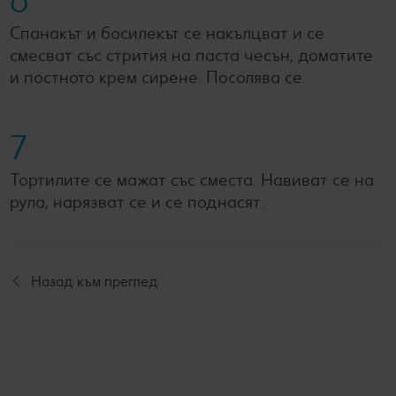
6
Спанакът и босилекът се накълцват и се
смесват със стрития на паста чесън, доматите
и постното крем сирене. Посолява се.
7
Тортилите се мажат със сместа. Навиват се на
рула, нарязват се и се поднасят.
Назад към преглед