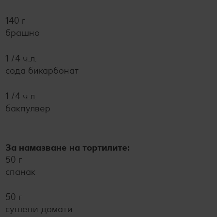
140 г
брашно
1 /4 ч.л.
сода бикарбонат
1 /4 ч.л.
бакпулвер
За намазване на тортилите:
50 г
спанак
50 г
сушени домати