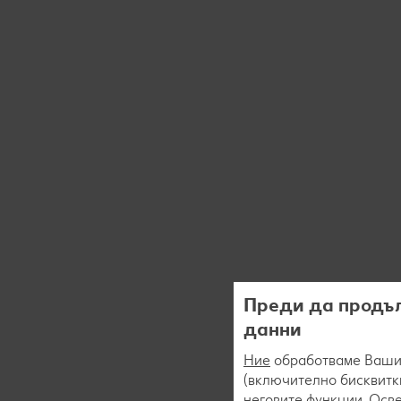
Преди да продъл
данни
Ние
обработваме Вашит
(включително бисквитки
неговите функции. Осве