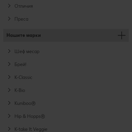
Отличия
Преса
Нашите марки
Шеф месар
Брей!
K-Classic
K-Bio
Kuniboo®
Hip & Hopps®
K-take It Veggie