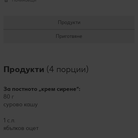
Начинаещи
Продукти
Приготвяне
Продукти
(4 порции)
За постното „крем сирене“:
80 г
сурово кашу
1 с.л.
ябълков оцет