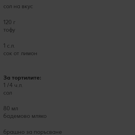
сол на вкус
120 г
тофу
1 с.л.
сок от лимон
За тортилите:
1 /4 ч.л.
сол
80 мл
бадемово мляко
брашно за поръсване