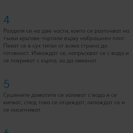
4
Разделя се на две части, които се разточват на
тънки кръгове-тортили върху набрашнен плот.
Пекат се в сух тиган от всяка страна до
готовност. Изваждат се, напръскват се с вода и
се покриват с кърпа, за да омекнат.
5
Сушените доматите се заливат с вода и се
кипват, след това се отцеждат, охлаждат се и
се наситняват.