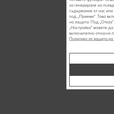
за генериране на псев
съдържание от нас или 
под „Приеми“. Това вк
на защита. Под „Отказ
„Настройка“ можете да
включително относно пр
Политика за защита на