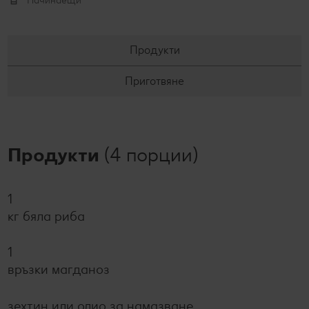
Начинаещи
Продукти
Приготвяне
Продукти
(4 порции)
1
кг бяла риба
1
връзки магданоз
зехтин или олио за намазване