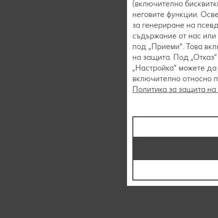
(включително бисквитки
неговите функции. Осве
за генериране на псев
съдържание от нас или 
под „Приеми“. Това вк
на защита. Под „Отказ
„Настройка“ можете да
включително относно пр
Политика за защита на