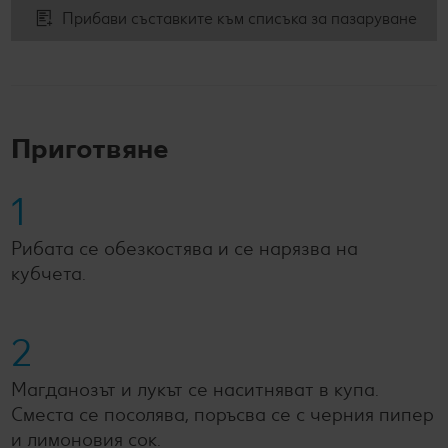
Прибави съставките към списъка за пазаруване
Приготвяне
1
Рибата се обезкостява и се нарязва на
кубчета.
2
Магданозът и лукът се наситняват в купа.
Сместа се посолява, поръсва се с черния пипер
и лимоновия сок.