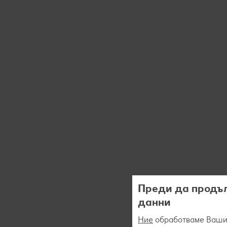
Преди да продъл
данни
Ние
обработваме Вашит