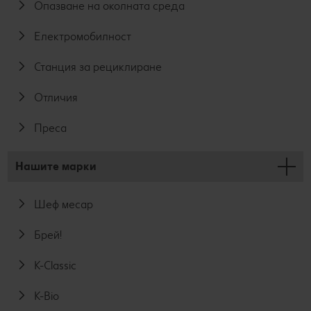
Опазване на околната среда
Електромобилност
Станция за рециклиране
Отличия
Преса
Нашите марки
Шеф месар
Брей!
K-Classic
K-Bio