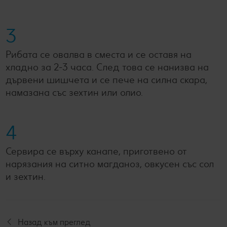
3
Рибата се овалва в сместа и се оставя на
хладно за 2-3 часа. След това се нанизва на
дървени шишчета и се пече на силна скара,
намазана със зехтин или олио.
4
Сервира се върху канапе, приготвено от
нарязания на ситно магданоз, овкусен със сол
и зехтин.
Назад към преглед