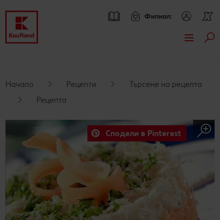
Филиал:
Тър
Премини към
Актуални предложения
Основно съдържание
Всички оферти
Брошури
Начало
Рецепти
Търсене на рецепта
Футър
Рецепта
Kaufland Card XTRA оферти
Kaufland Card XTRA
Sticky side bar
Допълнителни предложения
Спестявай с XTRA партньорски отстъпки
Асортимент
Сподели в Pinterest
XTRA купони
Нашите марки
Рецепти
Kaufland Scan
Други марки
Търсене на рецепта
Моят Kaufland
Пазарувай в Kaufland и можеш да спечелиш JBL
Свежест и качество
Кулинарни теми
Игри
Онлайн списание
награди
Още от асортимента
Актуални кампании
За духа и тялото