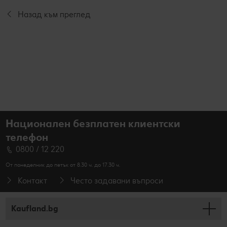
Назад към преглед
Национален безплатен клиентски
телефон
0800 / 12 220
От понеделник до петък от 8.30 ч. до 17.30 ч.
Контакт
Често задавани въпроси
Kaufland.bg