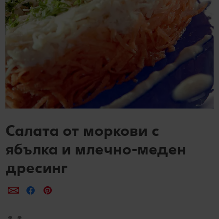
Колелото на наградите
Лексикон на свежестта
Услуги
Съвети от кухнята
Ние сме семейство
Развлечения, отдих и свободно време
Салата от моркови с
ябълка и млечно-меден
дресинг
Сподели по e-mail
Сподели във Facebook
Сподели в Pinterest