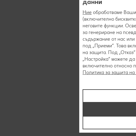
данни
Ние
обработваме Вашит
(включително бисквитки
неговите функции. Осве
за генериране на псев
съдържание от нас или 
под „Приеми“. Това вк
на защита. Под „Отказ
„Настройка“ можете да
включително относно пр
Политика за защита на