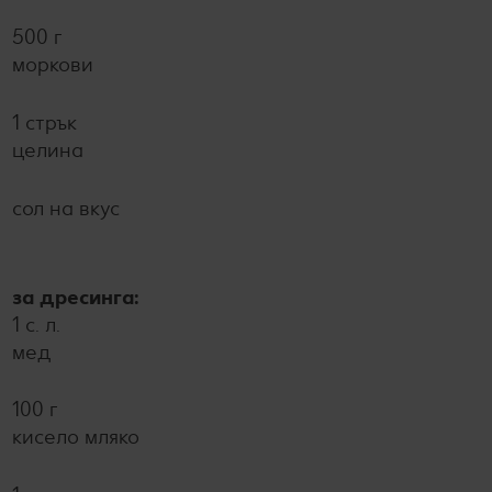
500 г
моркови
1 стрък
целина
сол на вкус
за дресинга:
1 с. л.
мед
100 г
кисело мляко