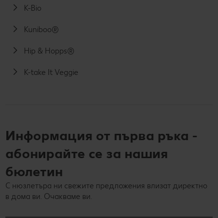
K-Bio
Kuniboo®
Hip & Hopps®
K-take It Veggie
Информация от първа ръка -
абонирайте се за нашия
бюлетин
С нюзлетъра ни свежите предложения влизат директно
в дома ви. Очакваме ви.
Вашият e-mail адрес