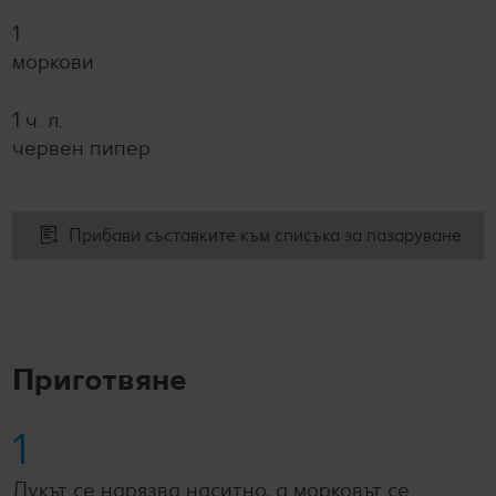
1
моркови
1 ч. л.
червен пипер
Прибави съставките към списъка за пазаруване
Приготвяне
1
Лукът се нарязва наситно, а морковът се