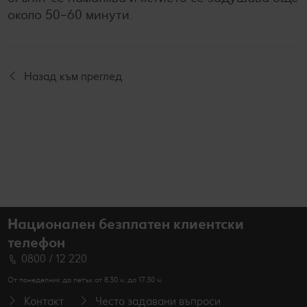
около 50–60 минути.
Назад към преглед
Национален безплатен клиентски
телефон
0800 / 12 220
От понеделник до петък от 8.30 ч. до 17.30 ч.
Контакт
Често задавани въпроси