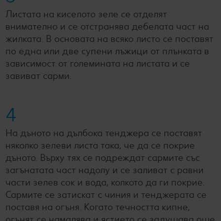
Листата на киселото зеле се отделят
внимателно и се отстранява дебелата част на
жилката. В основата на всяко листо се поставят
по една или две супени лъжици от плънката в
зависимост от големината на листата и се
завиват сарми.
4
На дъното на дълбока тенджера се поставят
няколко зелеви листа така, че да се покрие
дъното. Върху тях се подреждат сармите със
загънатата част надолу и се заливат с равни
части зелев сок и вода, колкото да ги покрие.
Сармите се затискат с чиния и тенджерата се
поставя на огъня. Когато течността кипне,
огънят се намалява и ястието се задушава още