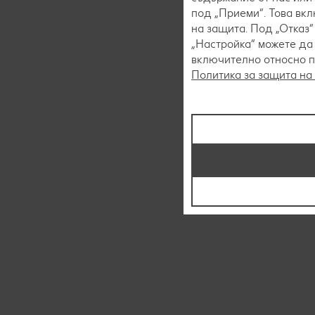
под „Приеми“. Това вк
на защита. Под „Отказ
„Настройка“ можете да
включително относно пр
Политика за защита на