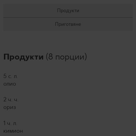
Продукти
Приготвяне
Продукти
(8 порции)
5 с. л.
олио
2 ч. ч.
ориз
1 ч. л.
кимион