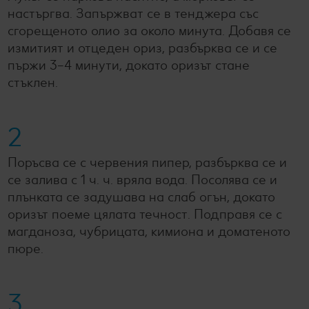
настъргва. Запържват се в тенджера със
сгорещеното олио за около минута. Добавя се
измитият и отцеден ориз, разбърква се и се
пържи 3–4 минути, докато оризът стане
стъклен.
2
Поръсва се с червения пипер, разбърква се и
се залива с 1 ч. ч. вряла вода. Посолява се и
плънката се задушава на слаб огън, докато
оризът поеме цялата течност. Подправя се с
магданоза, чубрицата, кимиона и доматеното
пюре.
3