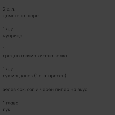
2 с. л.
доматено пюре
1 ч. л.
чубрица
1
средно голяма кисела зелка
1 ч. л.
сух магданоз (1 с. л. пресен)
зелев сок, сол и черен пипер на вкус
1 глава
лук