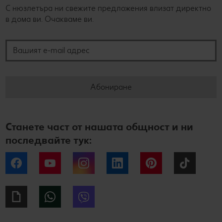
С нюзлетъра ни свежите предложения влизат директно
в дома ви. Очакваме ви.
Вашият e-mail адрес
Абониране
Станете част от нашата общност и ни
последвайте тук:
Facebook
YouTube
Instagram
LinkedIn
Pinterest
Tiktok
Giphy
WhatsApp
Viber