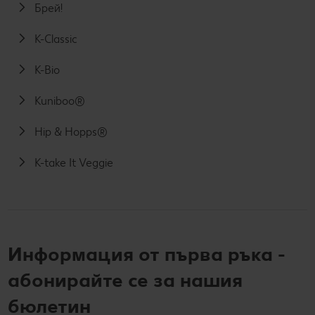
Брей!
K-Classic
K-Bio
Kuniboo®
Hip & Hopps®
K-take It Veggie
Информация от първа ръка -
абонирайте се за нашия
бюлетин