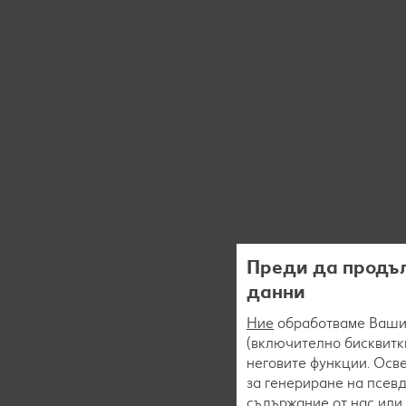
Преди да продъл
данни
Ние
обработваме Вашит
(включително бисквитки
неговите функции. Осве
за генериране на псев
съдържание от нас или 