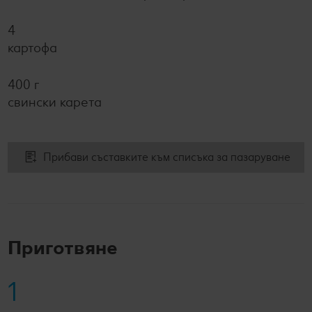
4
картофа
400 г
свински карета
Прибави съставките към списъка за пазаруване
Приготвяне
1