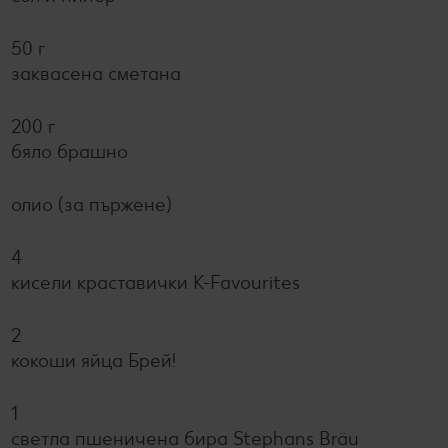
50 г
заквасена сметана
200 г
бяло брашно
олио (за пържене)
4
кисели краставички K-Favourites
2
кокоши яйца Брей!
1
светла пшеничена бира Stephans Bräu