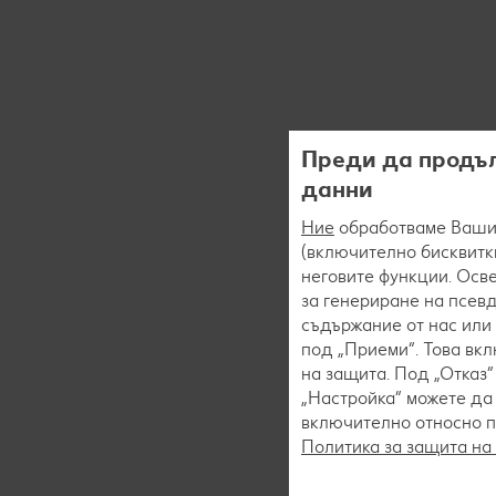
Преди да продъл
данни
Ние
обработваме Вашит
(включително бисквитки
неговите функции. Осве
за генериране на псев
съдържание от нас или 
под „Приеми“. Това вк
на защита. Под „Отказ
„Настройка“ можете да
включително относно пр
Политика за защита на