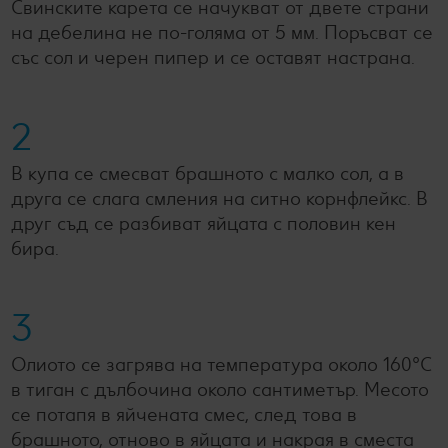
Свинските карета се начукват от двете страни
на дебелина не по-голяма от 5 мм. Поръсват се
със сол и черен пипер и се оставят настрана.
2
В купа се смесват брашното с малко сол, а в
друга се слага смления на ситно корнфлейкс. В
друг съд се разбиват яйцата с половин кен
бира.
3
Олиото се загрява на температура около 160°С
в тиган с дълбочина около сантиметър. Месото
се потапя в яйчената смес, след това в
брашното, отново в яйцата и накрая в сместа