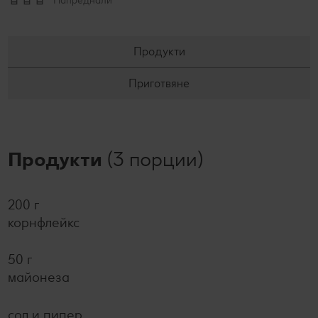
Напреднали
Продукти
Приготвяне
Продукти
(3 порции)
200 г
корнфлейкс
50 г
майонеза
сол и пипер