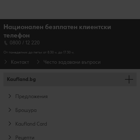
Национален безплатен клиентски
телефон
0800 / 12 220
От понеделник до петък от 8.30 ч. до 17.30 ч.
Контакт
Често задавани въпроси
Kaufland.bg
Предложения
Брошура
Kaufland Card
Рецепти