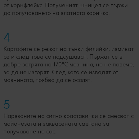
от корнфлейкс. Полученият шницел се пържи
до получаването на златиста коричка.
4
Картофите се режат на тънки филийки, измиват
се и след това се подсушават. Пържат се в
добре загрята на 170°С мазнина, но не повече,
за да не изгорят. След като се извадят от
мазнината, трябва да се осолят.
5
Нарязаните на ситно краставички се смесват с
майонезата и заквасената сметана за
получаване на сос.