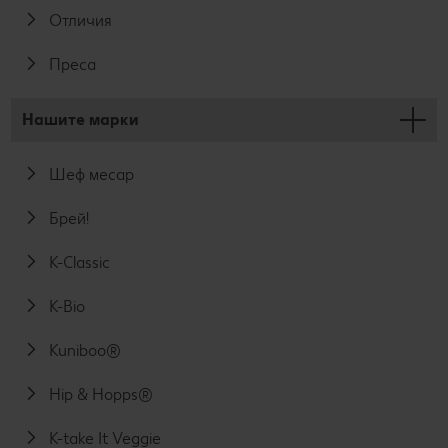
Отличия
Преса
Нашите марки
Шеф месар
Брей!
K-Classic
K-Bio
Kuniboo®
Hip & Hopps®
K-take It Veggie