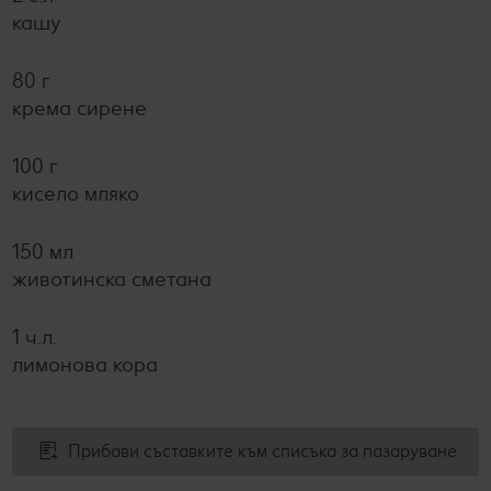
кашу
80 г
крема сирене
100 г
кисело мляко
150 мл
животинска сметана
1 ч.л.
лимонова кора
Прибави съставките към списъка за пазаруване