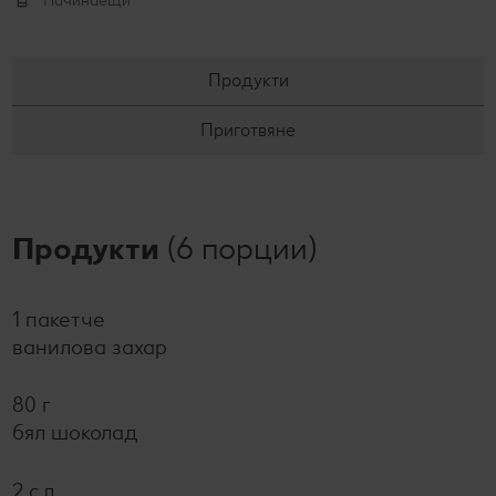
Начинаещи
Продукти
Приготвяне
Продукти
(6 порции)
1 пакетче
ванилова захар
80 г
бял шоколад
2 с.л.