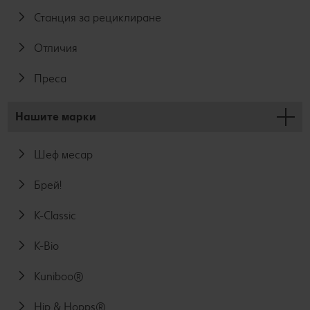
Станция за рециклиране
Отличия
Преса
Нашите марки
Шеф месар
Брей!
K-Classic
K-Bio
Kuniboo®
Hip & Hopps®