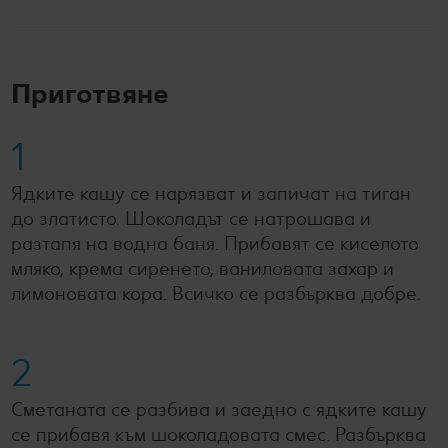
Приготвяне
1
Ядките кашу се нарязват и запичат на тиган
до златисто. Шоколадът се натрошава и
разтапя на водна баня. Прибавят се киселото
мляко, крема сиренето, ваниловата захар и
лимоновата кора. Всичко се разбърква добре.
2
Сметаната се разбива и заедно с ядките кашу
се прибавя към шоколадовата смес. Разбърква