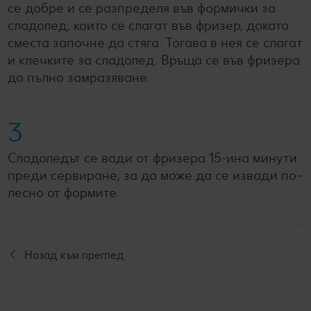
се добре и се разпределя във формички за
сладолед, които се слагат във фризер, докато
сместа започне да стяга. Тогава в нея се слагат
и клечките за сладолед. Връща се във фризера
до пълно замразяване.
3
Сладоледът се вади от фризера 15-ина минути
преди сервиране, за да може да се извади по-
лесно от формите.
Назад към преглед