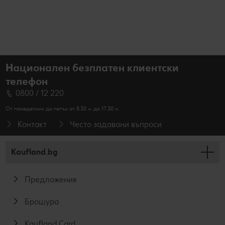
Национален безплатен клиентски
телефон
0800 / 12 220
От понеделник до петък от 8.30 ч. до 17.30 ч.
Контакт
Често задавани въпроси
Kaufland.bg
Предложения
Брошура
Kaufland Card