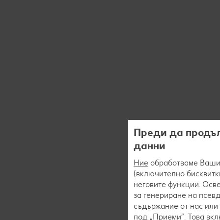
Преди да продъл
данни
Ние
обработваме Вашит
(включително бисквитки
неговите функции. Осве
за генериране на псев
съдържание от нас или 
под „Приеми“. Това вк