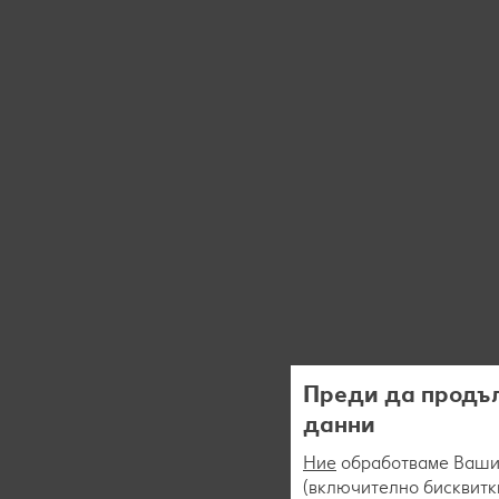
Преди да продъл
данни
Ние
обработваме Вашит
(включително бисквитки