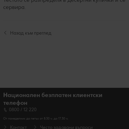
сервира.
Назад към преглед
Национален безплатен клиентски
телефон
0800 / 12 220
От понеделник до петък от 8.30 ч. до 17.30 ч.
Контакт
Често задавани въпроси