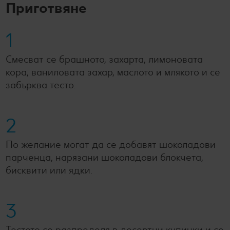
Приготвяне
1
Смесват се брашното, захарта, лимоновата
кора, ваниловата захар, маслото и млякото и се
забърква тесто.
2
По желание могат да се добавят шоколадови
парченца, нарязани шоколадови блокчета,
бисквити или ядки.
3
Тестото се разпределя в десертни купички и се