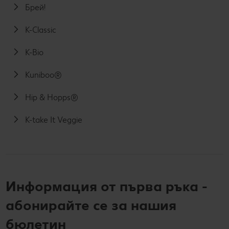
Брей!
K-Classic
K-Bio
Kuniboo®
Hip & Hopps®
K-take It Veggie
Информация от първа ръка -
абонирайте се за нашия
бюлетин