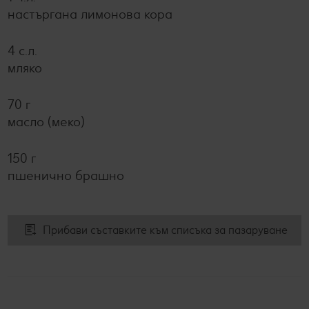
настъргана лимонова кора
4 с.л.
мляко
70 г
масло (меко)
150 г
пшенично брашно
Прибави съставките към списъка за пазаруване