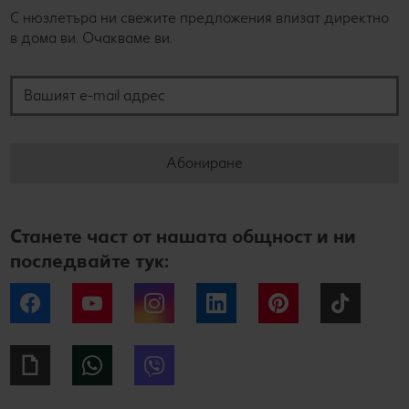
С нюзлетъра ни свежите предложения влизат директно
в дома ви. Очакваме ви.
Вашият e-mail адрес
Абониране
Станете част от нашата общност и ни
последвайте тук:
Facebook
YouTube
Instagram
LinkedIn
Pinterest
Tiktok
Giphy
WhatsApp
Viber