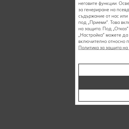
неговите функции. Осве
за генериране на псев
съдържание от нас или 
под „Приеми“. Това вк
на защита. Под „Отказ
„Настройка“ можете да
включително относно пр
Политика за защита на