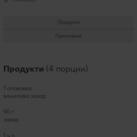
Начинаещи
Продукти
Приготвяне
Продукти
(4 порции)
1 опаковка
ванилова захар
90 г
захар
1 ч.л.