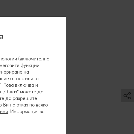
а
нологии (включително
 неговите функции.
генериране на
ние от нас или от
. Това включва и
 „Отказ“ можете да
ете да разрешите
Ви на отказ по всяко
анни
. Информация за