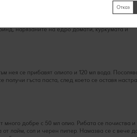
Отказ
укът, чесънът и джинджифилът се почистват и нар
ер. Постепенно в блендера се добавят ядките мак
ринд, нарязаните на едро домати, куркумата и
към нея се прибавят олиото и 120 мл вода. Посоляв
се получи гъста паста, след което се оставя настр
т много добре с 50 мл олио. Рибата се почиства и
а от лайм, сол и черен пипер. Намазва се с вече 