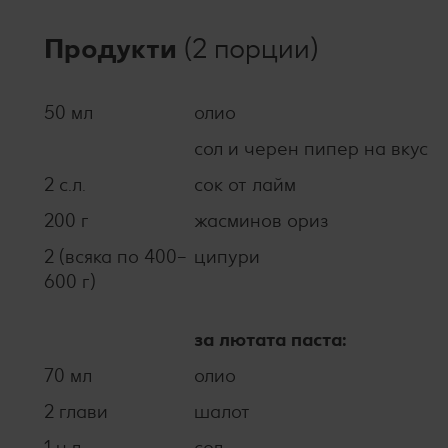
Продукти
(2 порции)
50 мл
олио
сол и черен пипер на вкус
2 с.л.
сок от лайм
200 г
жасминов ориз
2 (всяка по 400–
ципури
600 г)
за лютата паста:
70 мл
олио
2 глави
шалот
1 ч.л.
сол