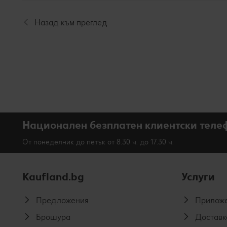
Назад към преглед
Национален безплатен клиентски теле
От понеделник до петък от 8.30 ч. до 17.30 ч.
Kaufland.bg
Услуги
Предложения
Приложе
Брошура
Доставк