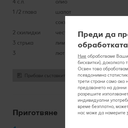
4 с.л.
олио
1 /2 глава
шалот
сокът от 1 лайм
2 скилидки
чесън
Преди да пр
3 стръка
лимонова трева
обработката
3
люти червени чушки
Ние
обработваме Вашит
бисквитки), доколкото 
Освен това обработвам
псевдонимна статистик
Прибави съставките към списъка за пазаруване
трети страни само ако
предаването на данни 
разрешите използванет
индивидуални употреби
време безплатно, може
Приготвяне
нас може да намерите