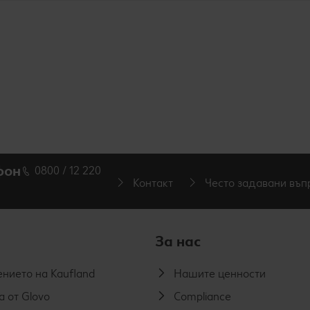
фон
0800 / 12 220
Контакт
Често задавани въп
За нас
нието на Kaufland
Нашите ценности
а от Glovo
Compliance