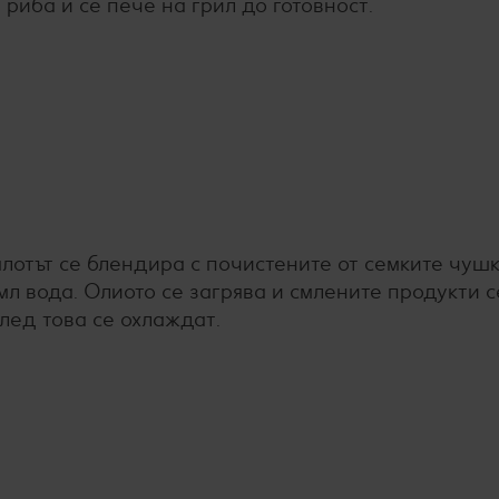
 риба и се пече на грил до готовност.
лотът се блендира с почистените от семките чушк
 мл вода. Олиото се загрява и смлените продукти с
След това се охлаждат.