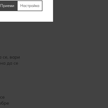
Приеми
Настройка
язват на
адамия,
а се, вари
ана да се
 се
добре