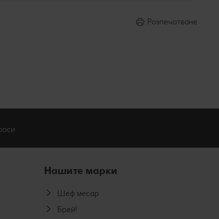
Разпечатване
роси
Нашите марки
Шеф месар
Брей!