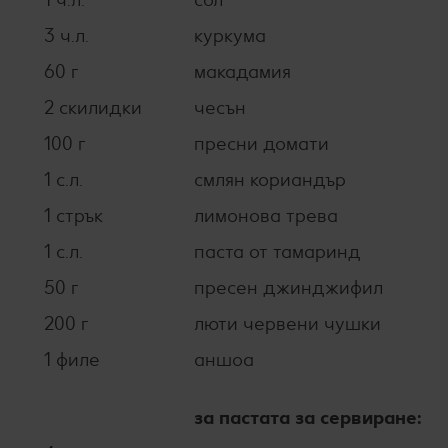
3 ч.л.
куркума
60 г
макадамия
2 скилидки
чесън
100 г
пресни домати
1 с.л.
смлян кориандър
1 стрък
лимонова трева
1 с.л.
паста от тамаринд
50 г
пресен джинджифил
200 г
люти червени чушки
1 филе
аншоа
за пастата за сервиране: