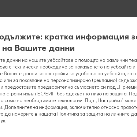
одължите: кратка информация з
 на Вашите данни
е данни на нашите уебсайтове с помощта на различни тех
това е технически необходимо за показването на уебсайта и
е Вашите данни за настройки за удобство на уебсайта, за 
а или за показване на персонализирано (рекламно) съдържа
 ни предоставите предварително съгласието си под „Приеми“
на страни извън ЕС/ЕИП без адекватно ниво на защита. Под
о само на необходимите технологии. Под „Настройка“ мож
. Допълнителна информация, включително относно правото 
те да намерите в нашата
Политика за защита на личните д
тук
.