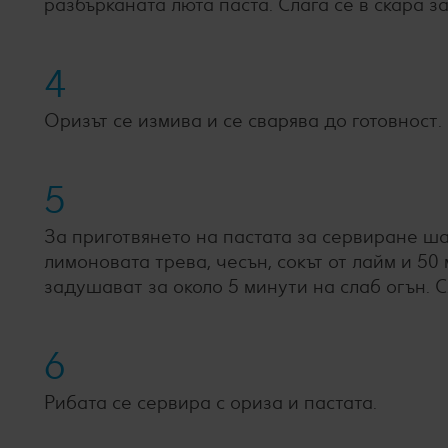
разбърканата люта паста. Слага се в скара за
4
Оризът се измива и се сварява до готовност.
5
За приготвянето на пастата за сервиране ша
лимоновата трева, чесън, сокът от лайм и 50
задушават за около 5 минути на слаб огън. 
6
Рибата се сервира с ориза и пастата.