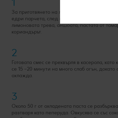
1
За приготвянето на лютата паста чушките, л
едри парчета, след което се смилат в бленд
лимоновата трева, аншоата, пастата от тама
кориандърът.
2
Готовата смес се прехвърля в касерола, като 
се 15 –20 минути на много слаб огън, докато 
охлажда.
3
Около 50 г от охладената паста се разбърква
разтваря като пеперуда. Овкусява се със сок