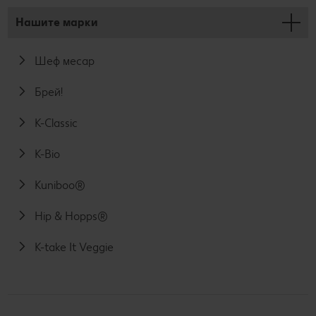
Нашите марки
Шеф месар
Брей!
K-Classic
K-Bio
Kuniboo®
Hip & Hopps®
K-take It Veggie