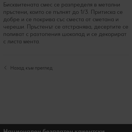
Бисквитената смес се разпределя в метални
пръстени, които се пълнят до 1/3. Притиска се
добре и се покрива със сместа от сметана и
череши. Пръстенът се отстранява, десертите се
поливат с разтопения шоколад и се декорират
с листа мента.
Назад към преглед
Национален безплатен клиентски