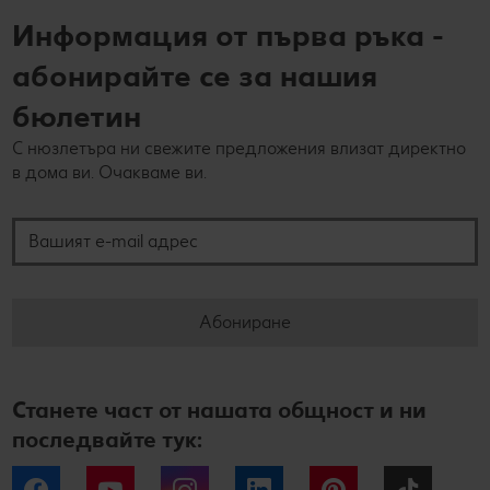
Информация от първа ръка -
абонирайте се за нашия
бюлетин
С нюзлетъра ни свежите предложения влизат директно
в дома ви. Очакваме ви.
Вашият e-mail адрес
Абониране
Станете част от нашата общност и ни
последвайте тук:
Facebook
YouTube
Instagram
LinkedIn
Pinterest
Tiktok