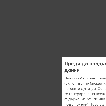
Преди да продъл
данни
Ние
обработваме Вашит
(включително бисквитки
неговите функции. Осве
за генериране на псев
съдържание от нас или 
под „Приеми“. Това вк