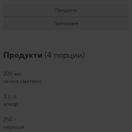
Продукти
Приготвяне
Продукти
(4 порции)
200 мл
течна сметана
3 с. л.
захар
250 г
череши