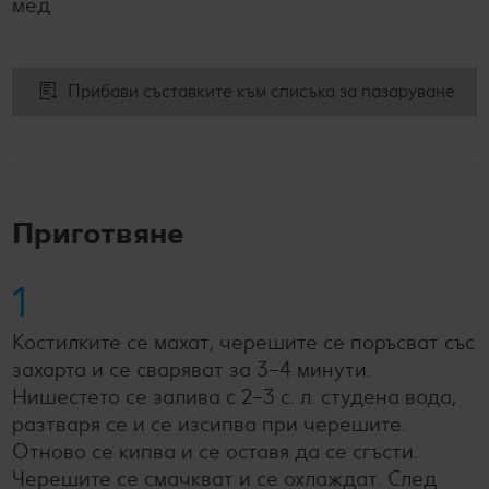
мед
Прибави съставките към списъка за пазаруване
Приготвяне
1
Костилките се махат, черешите се поръсват със
захарта и се сваряват за 3–4 минути.
Нишестето се залива с 2–3 с. л. студена вода,
разтваря се и се изсипва при черешите.
Отново се кипва и се оставя да се сгъсти.
Черешите се смачкват и се охлаждат. След