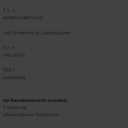
1 ч. л.
мляко (сметана)
листа мента за декорация
1 с. л.
нишесте
100 г
шоколад
за бисквитената основа:
1 пакетче
обикновени бисквити