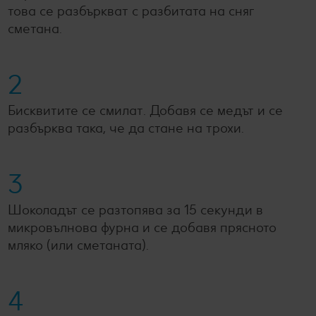
това се разбъркват с разбитата на сняг
сметана.
2
Бисквитите се смилат. Добавя се медът и се
разбърква така, че да стане на трохи.
3
Шоколадът се разтопява за 15 секунди в
микровълнова фурна и се добавя прясното
мляко (или сметаната).
4